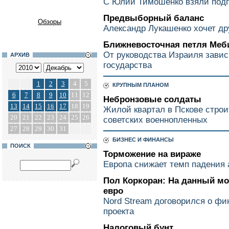
С Юлии Тимошенко взяли подп
Предвыборный баланс
Обзоры
Александр Лукашенко хочет д
Ближневосточная петля Меб
От руководства Израиля завис
АРХИВ
государства
1
2
3
4
5
КРУПНЫМ ПЛАНОМ
6
7
8
9
10
11
12
Небронзовые солдаты
13
14
15
16
17
18
19
Жилой квартал в Пскове строи
20
21
22
23
24
25
26
советских военнопленных
27
28
29
30
31
БИЗНЕС И ФИНАНСЫ
ПОИСК
Торможение на вираже
Европа снижает темп падения
Пол Коркоран: На данный мо
евро
Nord Stream договорился о ф
проекта
Налоговый бунт