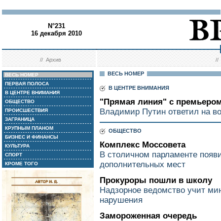
N°231
16 декабря 2010
//
Архив
/
ВЕСЬ НОМЕР
ВЕСЬ НОМЕР
ПЕРВАЯ ПОЛОСА
В ЦЕНТРЕ ВНИМАНИЯ
В ЦЕНТРЕ ВНИМАНИЯ
"Прямая линия" с премьеро
ОБЩЕСТВО
Владимир Путин ответил на в
ПРОИСШЕСТВИЯ
ЗАГРАНИЦА
КРУПНЫМ ПЛАНОМ
ОБЩЕСТВО
БИЗНЕС И ФИНАНСЫ
Комплекс Моссовета
КУЛЬТУРА
В столичном парламенте появ
СПОРТ
дополнительных мест
КРОМЕ ТОГО
Прокуроры пошли в школу
Надзорное ведомство учит ми
нарушения
Замороженная очередь