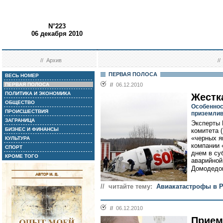
N°223
06 декабря 2010
//
Архив
/
ПЕРВАЯ ПОЛОСА
ВЕСЬ НОМЕР
ПЕРВАЯ ПОЛОСА
//
06.12.2010
ПОЛИТИКА И ЭКОНОМИКА
Жестк
ОБЩЕСТВО
Особеннос
ПРОИСШЕСТВИЯ
приземлив
ЗАГРАНИЦА
Эксперты 
БИЗНЕС И ФИНАНСЫ
комитета 
«черных я
КУЛЬТУРА
компании 
СПОРТ
днем в су
КРОМЕ ТОГО
аварийной
Домодедов
// читайте тему:
Авиакатастрофы в 
//
06.12.2010
Прием