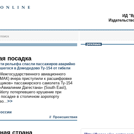
ИД "В
Издательств
/
поиск
ая посадка
ти рельефа спасли пассажиров аварийно
шегося в Домодедово Ту-154 от гибели
Межгосударственного авиационного
(МАК) вчера приступили к расшифровке
щиков» пассажирского самолета Ту-154
«Авиалинии Дагестана» (South East),
бботу потерпевшего крушение при
 посадке в столичном аэропорту
>>
о...
России
//
Происшествия
ная страна