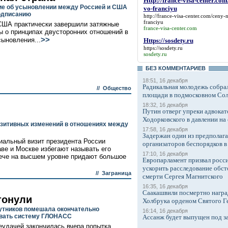
Http://france-visa-center.com
е об усыновлении между Россией и США
vo-franciyu
подписанию
http://france-visa-center.com/ceny-
franciyu
США практически завершили затяжные
france-visa-center.com
ы о принципах двусторонних отношений в
>>
сыновления...
Https://sosdety.ru
https://sosdety.ru
sosdety.ru
БЕЗ КОМMЕНТАРИЕВ
18:51, 16 декабря
Радикальная молодежь собрал
//
Общество
площади в подмосковном Со
18:32, 16 декабря
Путин отверг упреки адвокат
Ходорковского в давлении на 
зитивных изменений в отношениях между
17:58, 16 декабря
Задержан один из предполаг
иальный визит президента России
организаторов беспорядков 
е и Москве избегают называть его
17:10, 16 декабря
ече на высшем уровне придают большое
Европарламент призвал росси
ускорить расследование обст
//
Заграница
смерти Сергея Магнитского
16:35, 16 декабря
Саакашвили посмертно награ
тонули
Холбрука орденом Святого Г
утников помешала окончательно
16:14, 16 декабря
вать систему ГЛОНАСС
Ассанж будет выпущен под з
еудачей закончилась вчера попытка