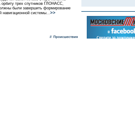
а орбиту трех спутников ГЛОНАСС,
олжны были завершить формирование
>>
й навигационной системы...
//
Происшествия
с об отмене виз
 напомнят российскому президенту, что
я невозможна без свободы слова
брюссельском дворце «Юстус Липсиус»
 26-й саммит Россия--Евросоюз. Такие
а высшем уровне в последние годы
т раз в полгода -- чаще, чем с другими
. Но как раз из-за этого иногда эти
ия превращаются в дипломатическую
>
//
Заграница
е из Казани
сковского стройкомплекса составят