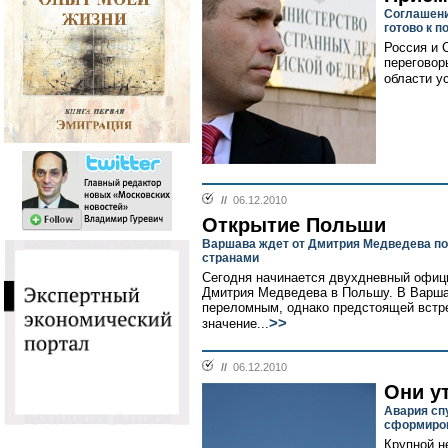
Соглашени
готово к 
Россия и 
переговор
области у
//
06.12.2010
Открытие Польши
Варшава ждет от Дмитрия Медведева по
странами
Сегодня начинается двухдневный офиц
Дмитрия Медведева в Польшу. В Варшав
переломным, однако предстоящей встр
>>
значение...
//
06.12.2010
Они у
Авария сп
сформиро
Крупной н