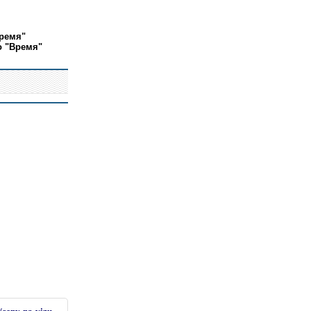
ремя"
о "Время"