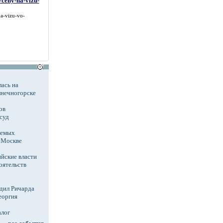
/ceny-na-vizu-
na-vizu-vo-
ась на
лнечногорске
ов
суд
аемых
в Москве
йские власти
оятельств
дил Ричарда
еоргия
алог