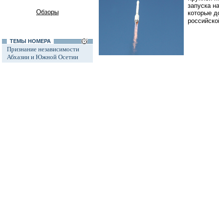
запуска н
Обзоры
которые д
российско
ТЕМЫ НОМЕРА
Признание независимости
Абхазии и Южной Осетии
Автопром
//
06.12.2010
Ксенофобия и неофашизм в
Вопро
России
Европейцы
Россия и Прибалтика
демократи
Исторические версии
Завтра в 
откроется
Косово
встречи н
Россия и Белоруссия
происходя
Израиль и Палестина
партнерами
мероприят
Дело ЮКОСа
>
рутину...
Защита Химкинского леса
Дело Бульбова
// читайте тему:
Россия и Евросоюз
Россия и финансовый кризис
Доллар
//
06.12.2010
Россия и Израиль
Взяты
все темы
Костяк мо