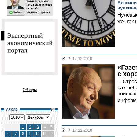
Бессили
нулевы
Нулевые
же, как 
//
17.12.2010
«Газе
с хор
-- Стро
разгреб
Обзоры
поисках
информа
АРХИВ
1
2
3
4
5
//
17.12.2010
6
7
8
9
10
11
12