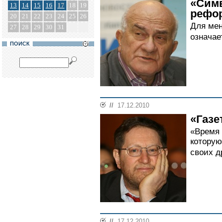
«Симв
13
14
15
16
17
18
19
рефо
20
21
22
23
24
25
26
Для мен
27
28
29
30
31
означае
ПОИСК
//
17.12.2010
«Газе
«Время 
которую
своих д
//
17.12.2010