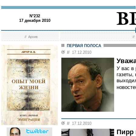
N°232
17 декабря 2010
//
Архив
/
ПЕРВАЯ ПОЛОСА
//
17.12.2010
Уважа
У вас в
газеты,
выходи
новостей
//
17.12.2010
Пирр 