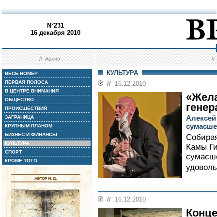
N°231
16 декабря 2010
//
Архив
/
КУЛЬТУРА
ВЕСЬ НОМЕР
ПЕРВАЯ ПОЛОСА
//
16.12.2010
В ЦЕНТРЕ ВНИМАНИЯ
«Жела
ОБЩЕСТВО
генер
ПРОИСШЕСТВИЯ
Алексей
ЗАГРАНИЦА
сумасше
КРУПНЫМ ПЛАНОМ
БИЗНЕС И ФИНАНСЫ
Собирая
КУЛЬТУРА
Камы Ги
СПОРТ
сумасше
КРОМЕ ТОГО
удоволь
//
16.12.2010
Конц