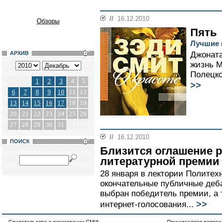
//
16.12.2010
Обзоры
Пять
Лучшие 
АРХИВ
Джоната
жизнь М
Полецко
1
2
3
4
5
>>
6
7
8
9
10
11
12
13
14
15
16
17
18
19
20
21
22
23
24
25
26
27
28
29
30
31
//
16.12.2010
ПОИСК
Близится оглашение р
литературной премии
28 января в лектории Политех
окончательные публичные деба
выбран победитель премии, а 
>>
интернет-голосования...