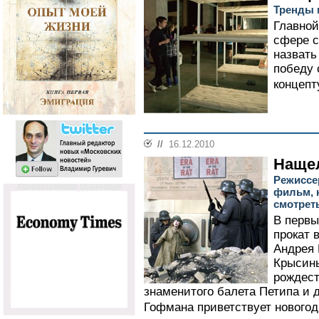
Тренды 
Главной
сфере c
назвать
победу 
концепт
//
16.12.2010
Наще
Режиссе
фильм, 
смотрет
В первы
прокат 
Андрея 
Крысины
рождест
знаменитого балета Петипа и
Гофмана приветствует новогодн