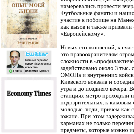
намеревались провести вчер
Футбольные фанаты и наци
участие в побоище на Мане
как вызов и также призвали
«Европейскому».
Новых столкновений, к счас
это правоохранителям огро
сложности в «профилактиче
задействовано около 3 тыс.
ОМОНа и внутренних войск,
Киевского вокзала и соседн
утра и до позднего вечера. В
станциях метро проходили 
подозрительных, к каковым 
молодые люди, причем как с
южане. При этом задерживали
карманах не только перочи
предметы, которые можно ис