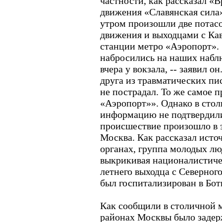
частности, как рассказал «
движения «Славянская сил
утром произошли две потас
движения и выходцами с Кав
станции метро «Аэропорт».
набросились на наших набл
вчера у вокзала, -- заявил он
друга из травматических пи
не пострадал. То же самое 
«Аэропорт»». Однако в сто
информацию не подтвердили
происшествие произошло в 
Москва. Как рассказал исто
органах, группа молодых лю
выкрикивая националистичес
летнего выходца с Северног
был госпитализирован в Бо
Как сообщили в столичной м
районах Москвы было задер