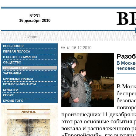
N°231
16 декабря 2010
//
Архив
/
ВЕСЬ НОМЕР
//
16.12.2010
ПЕРВАЯ ПОЛОСА
Разоб
В ЦЕНТРЕ ВНИМАНИЯ
В Москв
ОБЩЕСТВО
человек
ПРОИСШЕСТВИЯ
ЗАГРАНИЦА
КРУПНЫМ ПЛАНОМ
БИЗНЕС И ФИНАНСЫ
В Моск
КУЛЬТУРА
беспре
СПОРТ
безопа
КРОМЕ ТОГО
повтор
произошедших 11 декабря 
этот раз основные события 
вокзала и расположенного р
«Европейский», где выходц