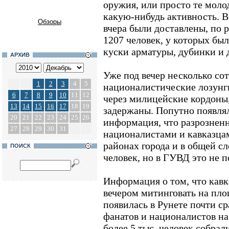
оружия, или просто те моло
какую-нибудь активность. В
Обзоры
вчера были доставлены, по 
1207 человек, у которых бы
куски арматуры, дубинки и 
АРХИВ
Уже под вечер несколько со
1
2
3
4
5
националистические лозунг
6
7
8
9
10
11
12
через милицейские кордоны,
13
14
15
16
17
18
19
задержаны. Попутно появля
20
21
22
23
24
25
26
информация, что разрознен
27
28
29
30
31
националистами и кавказца
районах города и в общей с
ПОИСК
человек, но в ГУВД это не п
Информация о том, что кавк
вечером митинговать на пло
появилась в Рунете почти с
фанатов и националистов н
более 5 тыс. человек собрал