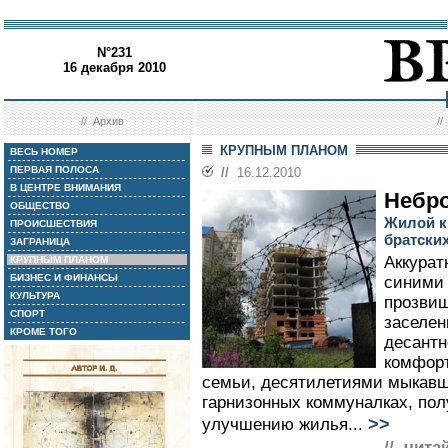
N°231
16 декабря 2010
//
Архив
/
КРУПНЫМ ПЛАНОМ
ВЕСЬ НОМЕР
ПЕРВАЯ ПОЛОСА
//
16.12.2010
В ЦЕНТРЕ ВНИМАНИЯ
Небр
ОБЩЕСТВО
Жилой к
ПРОИСШЕСТВИЯ
братски
ЗАГРАНИЦА
Аккурат
КРУПНЫМ ПЛАНОМ
БИЗНЕС И ФИНАНСЫ
синими
КУЛЬТУРА
прозвищ
СПОРТ
заселен
КРОМЕ ТОГО
десантн
комфор
семьи, десятилетиями мыкавш
гарнизонных коммуналках, пол
>>
улучшению жилья...
// чита