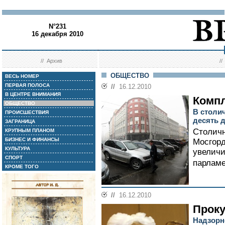
N°231
16 декабря 2010
//
Архив
/
ОБЩЕСТВО
ВЕСЬ НОМЕР
ПЕРВАЯ ПОЛОСА
//
16.12.2010
В ЦЕНТРЕ ВНИМАНИЯ
Компл
ОБЩЕСТВО
В столи
ПРОИСШЕСТВИЯ
десять 
ЗАГРАНИЦА
Столичн
КРУПНЫМ ПЛАНОМ
БИЗНЕС И ФИНАНСЫ
Мосгорд
КУЛЬТУРА
увеличи
СПОРТ
парламе
КРОМЕ ТОГО
//
16.12.2010
Проку
Надзорн