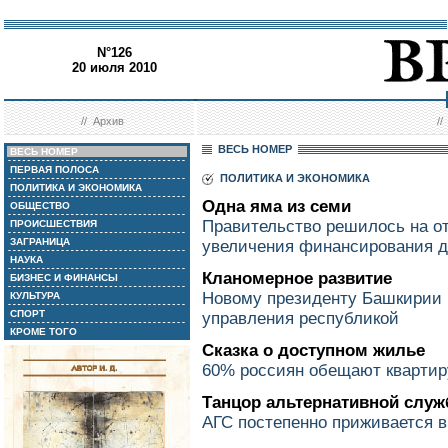
N°126
20 июля 2010
//
Архив
/
ВЕСЬ НОМЕР
ВЕСЬ НОМЕР
ПЕРВАЯ ПОЛОСА
ПОЛИТИКА И ЭКОНОМИКА
ПОЛИТИКА И ЭКОНОМИКА
Одна яма из семи
ОБЩЕСТВО
Правительство решилось на от
ПРОИСШЕСТВИЯ
ЗАГРАНИЦА
увеличения финансирования д
НАУКА
Кланомерное развитие
БИЗНЕС И ФИНАНСЫ
Новому президенту Башкирии 
КУЛЬТУРА
СПОРТ
управления республикой
КРОМЕ ТОГО
Сказка о доступном жилье
60% россиян обещают квартиру
Танцор альтернативной слу
АГС постепенно приживается в