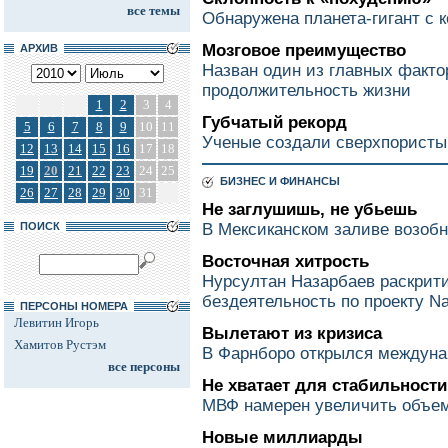
все темы
Обнаружена планета-гигант с
Мозговое преимущество
АРХИВ
Назван один из главных факт
продолжительность жизни
1
2
3
4
Губчатый рекорд
5
6
7
8
9
10
11
Ученые создали сверхпористы
12
13
14
15
16
17
18
19
20
21
22
23
24
25
БИЗНЕС И ФИНАНСЫ
26
27
28
29
30
31
Не заглушишь, не убьешь
ПОИСК
В Мексиканском заливе возобн
Восточная хитрость
Нурсултан Назарбаев раскрит
бездеятельность по проекту N
ПЕРСОНЫ НОМЕРА
Левитин Игорь
Вылетают из кризиса
Хамитов Рустэм
В Фарнборо открылся междун
все персоны
Не хватает для стабильности
МВФ намерен увеличить объем
Новые миллиарды