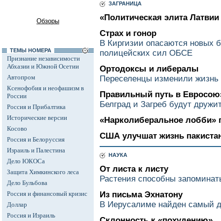
ЗАГРАНИЦА
«Политическая элита Латвии
Обзоры
Страх и гонор
В Киргизии опасаются новых б
ТЕМЫ НОМЕРА
полицейских сил ОБСЕ
Признание независимости
Абхазии и Южной Осетии
Ортодоксы и либералы
Автопром
Переселенцы изменили жизнь 
Ксенофобия и неофашизм в
Правильный путь в Евросою
России
Белград и Загреб будут дружи
Россия и Прибалтика
Исторические версии
«Нарколиберальное лобби» 
Косово
США улучшат жизнь пакиста
Россия и Белоруссия
Израиль и Палестина
НАУКА
Дело ЮКОСа
От листа к листу
Защита Химкинского леса
Растения способны запоминат
Дело Бульбова
Россия и финансовый кризис
Из письма Эхнатону
В Иерусалиме найден самый 
Доллар
Россия и Израиль
Склонность к «похудению»