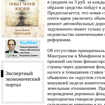
в среднем на 3 руб. за каж
образом средства пойдут в 
Предполагается, что новая с
почти вдвое увеличить объе
ремонт автомобильных доро
задуманного может только у
недовольства намеченными 
реформами.
Об отсутствии принципиал
Минтрансом и Минфином в 
прежней системе финансиро
страны через дорожные фон
налога и повышения ставки
объявлено на «круглом стол
минувшей недели комитетом
земельным отношениям. При
возрождения дорожных фон
мероприятии говорили решит
скрываемым неверием в то, 