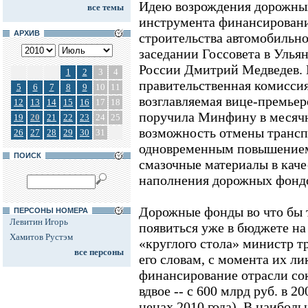
Идею возрождения дорожных
все темы
инструмента финансировани
АРХИВ
строительства автомобильной
заседании Госсовета в Улья
России Дмитрий Медведев. В
1
2
3
4
правительственная комиссия
5
6
7
8
9
10
11
возглавляемая вице-премье
12
13
14
15
16
17
18
поручила Минфину в месячн
19
20
21
22
23
24
25
возможность отмены трансп
26
27
28
29
30
31
одновременным повышением 
ПОИСК
смазочные материалы в каче
наполнения дорожных фонд
Дорожные фонды во что бы 
ПЕРСОНЫ НОМЕРА
Левитин Игорь
появиться уже в бюджете на 
Хамитов Рустэм
«круглого стола» министр т
все персоны
его словам, с момента их ли
финансирование отрасли сок
вдвое -- с 600 млрд руб. в 20
ценах 2010 года). В наибол