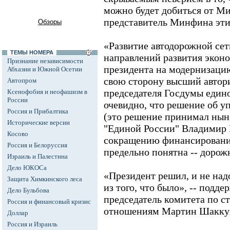
можно будет добиться от М
представитель Минфина эти 
Обзоры
«Развитие автодорожной сет
ТЕМЫ НОМЕРА
направлений развития экон
Признание независимости
президента на модернизацию
Абхазии и Южной Осетии
свою сторону высший автор
Автопром
председателя Госдумы едино
Ксенофобия и неофашизм в
России
очевидно, что решение об 
Россия и Прибалтика
(это решение принимал нын
Исторические версии
"Единой России" Владимир 
Косово
сокращению финансирования
Россия и Белоруссия
предельно понятна -- дорож
Израиль и Палестина
Дело ЮКОСа
«Президент решил, и не надо
Защита Химкинского леса
из того, что было», -- подд
Дело Бульбова
председатель комитета по с
Россия и финансовый кризис
отношениям Мартин Шакку
Доллар
Россия и Израиль