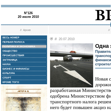
N°126
20 июля 2010
//
Архив
/
ВЕСЬ НОМЕР
//
20.07.2010
ПЕРВАЯ ПОЛОСА
Одна 
ПОЛИТИКА И ЭКОНОМИКА
Правите
ОБЩЕСТВО
транспо
ПРОИСШЕСТВИЯ
финанси
ЗАГРАНИЦА
строите
НАУКА
БИЗНЕС И ФИНАНСЫ
КУЛЬТУРА
Новая 
СПОРТ
КРОМЕ ТОГО
дорожн
разработанная Министерств
одобрена Министерством фи
транспортного налога решен
него будет повышен акциз н