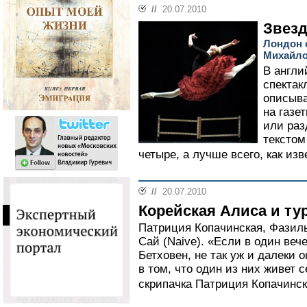
//
20.07.2010
Звез
Лондон 
Михайло
В англи
спектак
описыва
на газе
или раз
текстом
четыре, а лучше всего, как изв
//
20.07.2010
Корейская Алиса и ту
Патриция Копачинская, Фазиль
Сай (Naive). «Если в один вече
Бетховен, не так уж и далеки о
в том, что один из них живет се
скрипачка Патриция Копачинск