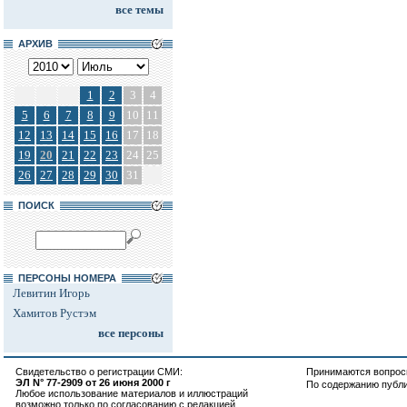
все темы
АРХИВ
1
2
3
4
5
6
7
8
9
10
11
12
13
14
15
16
17
18
19
20
21
22
23
24
25
26
27
28
29
30
31
ПОИСК
ПЕРСОНЫ НОМЕРА
Левитин Игорь
Хамитов Рустэм
все персоны
Свидетельство о регистрации СМИ:
Принимаются вопросы
ЭЛ N° 77-2909 от 26 июня 2000 г
По содержанию публ
Любое использование материалов и иллюстраций
возможно только по согласованию с редакцией