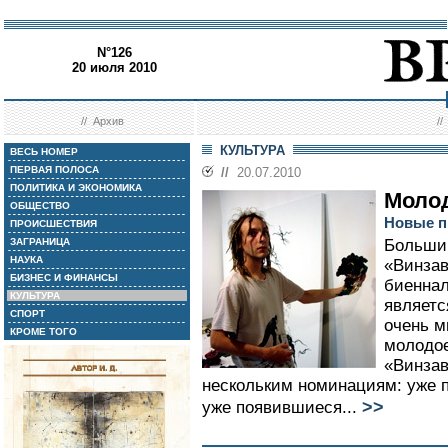
N°126
20 июля 2010
//
Архив
/
КУЛЬТУРА
ВЕСЬ НОМЕР
ПЕРВАЯ ПОЛОСА
//
20.07.2010
ПОЛИТИКА И ЭКОНОМИКА
Моло
ОБЩЕСТВО
Новые п
ПРОИСШЕСТВИЯ
ЗАГРАНИЦА
Большин
НАУКА
«Винзав
БИЗНЕС И ФИНАНСЫ
биеннал
КУЛЬТУРА
являетс
СПОРТ
очень м
КРОМЕ ТОГО
молодое
«Винзав
нескольким номинациям: уже 
>>
уже появившиеся...