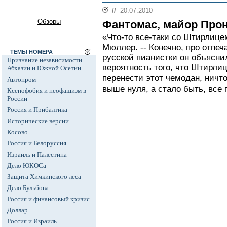
//
20.07.2010
Обзоры
Фантомас, майор Прон
«Что-то все-таки со Штирлицем
Мюллер. -- Конечно, про отпеч
ТЕМЫ НОМЕРА
русской пианистки он объясни
Признание независимости
вероятность того, что Штирлиц
Абхазии и Южной Осетии
перенести этот чемодан, ничто
Автопром
выше нуля, а стало быть, все 
Ксенофобия и неофашизм в
России
Россия и Прибалтика
Исторические версии
Косово
Россия и Белоруссия
Израиль и Палестина
Дело ЮКОСа
Защита Химкинского леса
Дело Бульбова
Россия и финансовый кризис
Доллар
Россия и Израиль