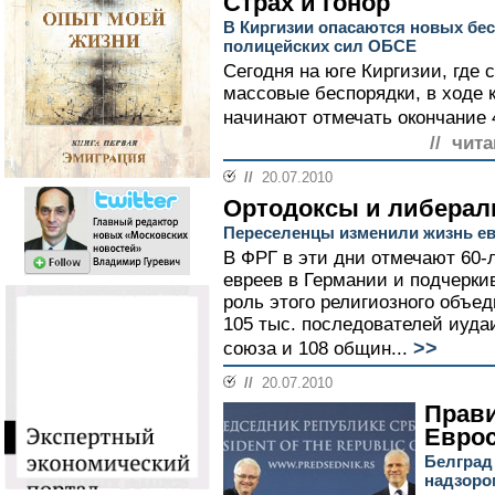
Страх и гонор
В Киргизии опасаются новых бес
полицейских сил ОБСЕ
Сегодня на юге Киргизии, где 
массовые беспорядки, в ходе 
начинают отмечать окончание 4
// чита
//
20.07.2010
Ортодоксы и либера
Переселенцы изменили жизнь ев
В ФРГ в эти дни отмечают 60-
евреев в Германии и подчерк
роль этого религиозного объе
105 тыс. последователей иуда
>>
союза и 108 общин...
//
20.07.2010
Прав
Евро
Белград
надзоро