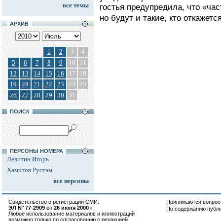
все темы
гостья предупредила, что «час
но будут и такие, кто откажется
АРХИВ
1
2
3
4
5
6
7
8
9
10
11
12
13
14
15
16
17
18
19
20
21
22
23
24
25
26
27
28
29
30
31
ПОИСК
ПЕРСОНЫ НОМЕРА
Левитин Игорь
Хамитов Рустэм
все персоны
Свидетельство о регистрации СМИ:
Принимаются вопросы
ЭЛ N° 77-2909 от 26 июня 2000 г
По содержанию публ
Любое использование материалов и иллюстраций
возможно только по согласованию с редакцией