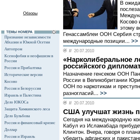
В ожида
послеза
Обзоры
Междуна
Косово 
этому в
ТЕМЫ НОМЕРА
Генассамблеи ООН Сербия стр
Признание независимости
>>
международные позиции...
Абхазии и Южной Осетии
Автопром
//
20.07.2010
Ксенофобия и неофашизм в
«Нарколиберальное л
России
российского диплома
Россия и Прибалтика
Назначение генсеком ООН Пан
Исторические версии
России в Великобритании Юри
Косово
ООН по наркотикам и преступн
Россия и Белоруссия
>>
разногласий...
Израиль и Палестина
Дело ЮКОСа
//
20.07.2010
Защита Химкинского леса
США улучшат жизнь п
Дело Бульбова
Сегодня на международную ко
Россия и финансовый кризис
Кабул из Исламабада прибуде
Доллар
Клинтон. Вчера, говоря о пла
Россия и Израиль
убедить афганских и пакистан