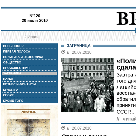
N°126
20 июля 2010
//
Архив
/
ЗАГРАНИЦА
ВЕСЬ НОМЕР
ПЕРВАЯ ПОЛОСА
//
20.07.2010
ПОЛИТИКА И ЭКОНОМИКА
«Поли
ОБЩЕСТВО
сдала
ПРОИСШЕСТВИЯ
ЗАГРАНИЦА
Завтра 
НАУКА
того дня
БИЗНЕС И ФИНАНСЫ
латвийс
КУЛЬТУРА
восстан
СПОРТ
обратил
КРОМЕ ТОГО
приняти
СССР...
// чита
//
20.07.2010