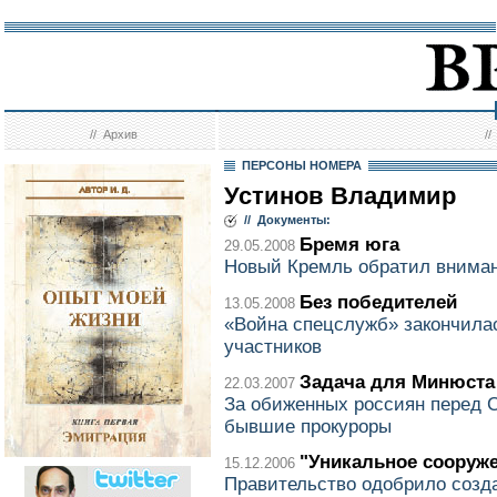
//
Архив
/
ПЕРСОНЫ НОМЕРА
Устинов Владимир
// Документы:
Бремя юга
29.05.2008
Новый Кремль обратил вниман
Без победителей
13.05.2008
«Война спецслужб» закончилас
участников
Задача для Минюста
22.03.2007
За обиженных россиян перед С
бывшие прокуроры
"Уникальное сооруж
15.12.2006
Правительство одобрило созд