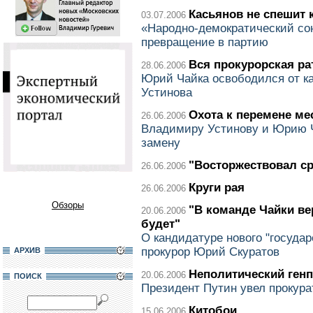
Касьянов не спешит 
03.07.2006
«Народно-демократический со
превращение в партию
Вся прокурорская ра
28.06.2006
Юрий Чайка освободился от к
Устинова
Охота к перемене ме
26.06.2006
Владимиру Устинову и Юрию 
замену
"Восторжествовал ср
26.06.2006
Круги рая
26.06.2006
Обзоры
"В команде Чайки ве
20.06.2006
будет"
О кандидатуре нового "госуда
прокурор Юрий Скуратов
АРХИВ
Неполитический ген
20.06.2006
ПОИСК
Президент Путин увел прокура
Китобои
15.06.2006