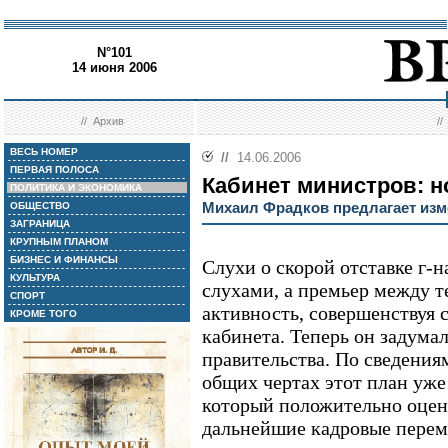
N°101
14 июня 2006
//
Архив
/
ВЕСЬ НОМЕР
//
14.06.2006
ПЕРВАЯ ПОЛОСА
Кабинет министров: 
ПОЛИТИКА И ЭКОНОМИКА
Михаил Фрадков предлагает изм
ОБЩЕСТВО
ЗАГРАНИЦА
КРУПНЫМ ПЛАНОМ
БИЗНЕС И ФИНАНСЫ
Слухи о скорой отставке г-
КУЛЬТУРА
слухами, а премьер между т
СПОРТ
активность, совершенствуя 
КРОМЕ ТОГО
кабинета. Теперь он задума
правительства. По сведения
общих чертах этот план уже
который положительно оцен
дальнейшие кадровые перем