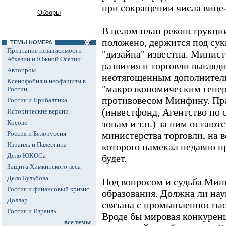
при сокращении числа вице
Обзоры
В целом план реконструкции
положено, держится под сук
ТЕМЫ НОМЕРА
Признание независимости
"дизайна" известна. Минист
Абхазии и Южной Осетии
развития и торговли выгляди
Автопром
неотягощенным дополните
Ксенофобия и неофашизм в
"макроэкономическим генер
России
противовесом Минфину. Пра
Россия и Прибалтика
(инвестфонд, Агентство по
Исторические версии
зонам и т.п.) за ним остают
Косово
Россия и Белоруссия
министерства торговли, на 
Израиль и Палестина
которого намекал недавно п
Дело ЮКОСа
будет.
Защита Химкинского леса
Дело Бульбова
Под вопросом и судьба Мин
Россия и финансовый кризис
образования. Должна ли на
Доллар
связана с промышленностью 
Россия и Израиль
Вроде бы мировая конкуренц
все темы