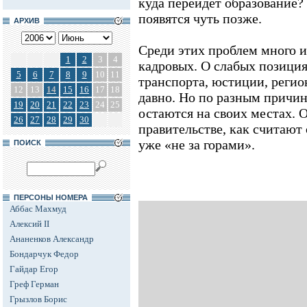
куда перейдет образование?
появятся чуть позже.
АРХИВ
Среди этих проблем много и
1
2
3
4
кадровых. О слабых позиция
5
6
7
8
9
10
11
транспорта, юстиции, регио
12
13
14
15
16
17
18
давно. Но по разным причи
19
20
21
22
23
24
25
остаются на своих местах. 
26
27
28
29
30
правительстве, как считают
уже «не за горами».
ПОИСК
ПЕРСОНЫ НОМЕРА
Аббас Махмуд
Алексий II
Ананенков Александр
Бондарчук Федор
Гайдар Егор
Греф Герман
Грызлов Борис