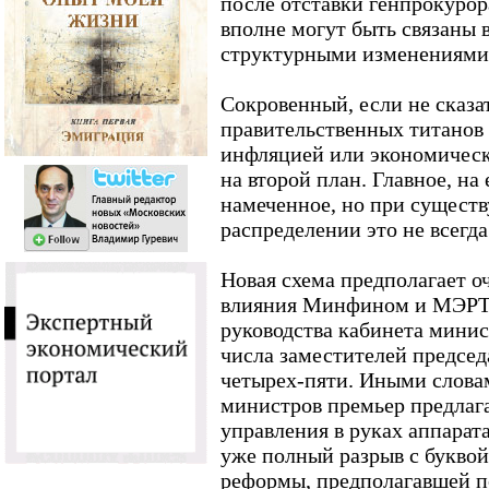
после отставки генпрокуро
вполне могут быть связаны в
структурными изменениями 
Сокровенный, если не сказа
правительственных титанов о
инфляцией или экономическ
на второй план. Главное, на 
намеченное, но при сущес
распределении это не всегд
Новая схема предполагает 
влияния Минфином и МЭРТ 
руководства кабинета минис
числа заместителей председ
четырех-пяти. Иными слова
министров премьер предлага
управления в руках аппарата
уже полный разрыв с букво
реформы, предполагавшей п