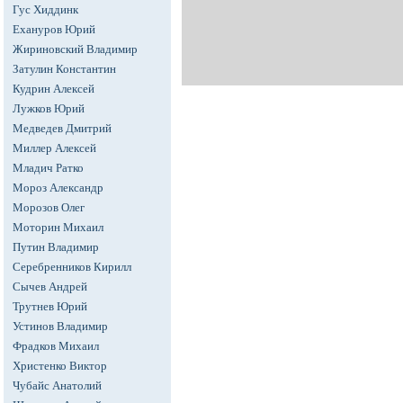
Гус Хиддинк
Ехануров Юрий
Жириновский Владимир
Затулин Константин
Кудрин Алексей
Лужков Юрий
Медведев Дмитрий
Миллер Алексей
Младич Ратко
Мороз Александр
Морозов Олег
Моторин Михаил
Путин Владимир
Серебренников Кирилл
Сычев Андрей
Трутнев Юрий
Устинов Владимир
Фрадков Михаил
Христенко Виктор
Чубайс Анатолий