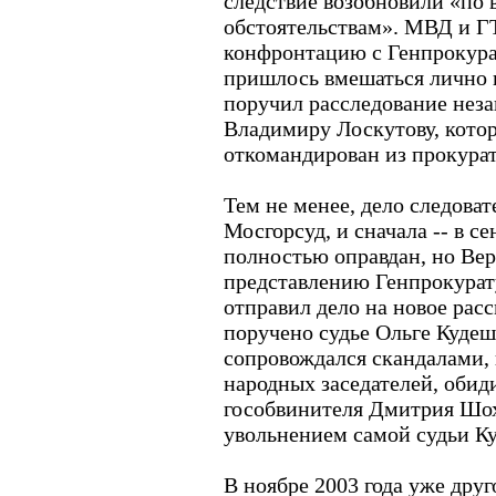
следствие возобновили «по
обстоятельствам». МВД и Г
конфронтацию с Генпрокура
пришлось вмешаться лично 
поручил расследование нез
Владимиру Лоскутову, кото
откомандирован из прокура
Тем не менее, дело следоват
Мосгорсуд, и сначала -- в се
полностью оправдан, но Вер
представлению Генпрокурат
отправил дело на новое рас
поручено судье Ольге Кудеш
сопровождался скандалами, 
народных заседателей, обид
гособвинителя Дмитрия Шох
увольнением самой судьи К
В ноябре 2003 года уже друг