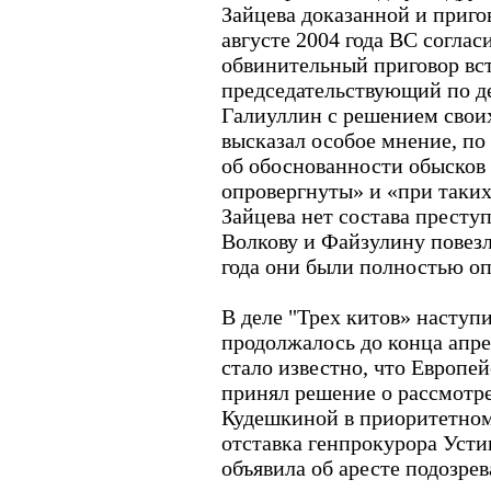
Зайцева доказанной и пригов
августе 2004 года ВС соглас
обвинительный приговор вст
председательствующий по д
Галиуллин с решением своих
высказал особое мнение, по
об обоснованности обысков 
опровергнуты» и «при таких
Зайцева нет состава прест
Волкову и Файзулину повезл
года они были полностью о
В деле "Трех китов» наступи
продолжалось до конца апре
стало известно, что Европей
принял решение о рассмотр
Кудешкиной в приоритетном
отставка генпрокурора Усти
объявила об аресте подозре