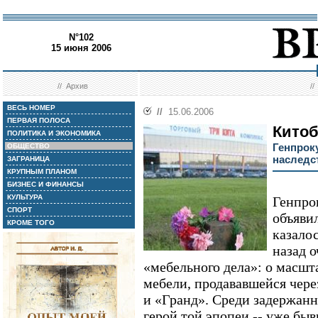
N°102
15 июня 2006
//
Архив
/
ВЕСЬ НОМЕР
//
15.06.2006
ПЕРВАЯ ПОЛОСА
Кито
ПОЛИТИКА И ЭКОНОМИКА
Генпрок
ОБЩЕСТВО
наследс
ЗАГРАНИЦА
КРУПНЫМ ПЛАНОМ
БИЗНЕС И ФИНАНСЫ
КУЛЬТУРА
Генпро
СПОРТ
объявил
КРОМЕ ТОГО
казалос
назад о
«мебельного дела»: о масшт
мебели, продававшейся чере
и «Гранд». Среди задержанн
герой той эпопеи -- уже бы