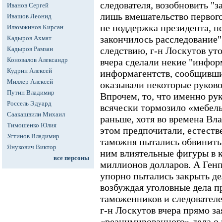
следователя, возобновить "з
Иванов Сергей
лишь вмешательство первого
Ивашов Леонид
не поддержка президента, н
Илюмжинов Кирсан
закончилось расследование"
Кадыров Ахмат
Кадыров Рамзан
следствию, г-н Лоскутов уточ
Коновалов Александр
вчера сделали некие "инфо
Кудрин Алексей
информагентств, сообщивши
Миллер Алексей
оказывали некоторые руков
Путин Владимир
Впрочем, то, что именно ру
Россель Эдуард
всячески тормозило «мебель
Саакашвили Михаил
раньше, хотя во времена Вл
Тимошенко Юлия
этом предпочитали, естеств
Устинов Владимир
таможня пытались обвинить 
Янукович Виктор
ним влиятельные фигуры в к
все персоны
миллионов долларов. А Генп
упорно пытались закрыть де
возбуждая уголовные дела 
таможенников и следователе
г-н Лоскутов вчера прямо за
«реанимированного» дела о 