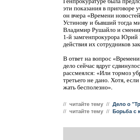
Генпрокуратуре была предло
эти показания в приговоре у
он вчера «Времени новостей
Устинову и бывший тогда м
Владимир Рушайло и сменив
1-й замгенпрокурора Юрий Б
действия их сотрудников за
В ответ на вопрос «Времени
дело сейчас вдруг сдвинулос
рассмеялся: «Или тормоз убр
третьего не дано. Хотя, если
жать бесполезно».
//
читайте тему
//
Дело о "Тр
//
читайте тему
//
Борьба с 