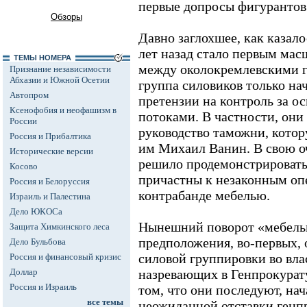
первые допросы фигурантов 
Обзоры
Давно заглохшее, как казало
лет назад стало первым ма
ТЕМЫ НОМЕРА
между околокремлевскими г
Признание независимости
Абхазии и Южной Осетии
группа силовиков только на
Автопром
претензии на контроль за 
Ксенофобия и неофашизм в
потоками. В частности, они
России
руководство таможни, котор
Россия и Прибалтика
им Михаил Ванин. В свою о
Исторические версии
решило продемонстрировать
Косово
причастны к незаконным опе
Россия и Белоруссия
контрабанде мебелью.
Израиль и Палестина
Дело ЮКОСа
Нынешний поворот «мебельн
Защита Химкинского леса
предположения, во-первых,
Дело Бульбова
силовой группировки во влас
Россия и финансовый кризис
Доллар
назревающих в Генпрокурат
Россия и Израиль
том, что они последуют, нач
все темы
неожиданной отставки генп