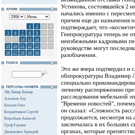
Устинова, состоявшейся 2 и
АРХИВ
начались именно с пересмот
причем еще до назначения н
1
2
3
4
подтверждает, что «космет
5
6
7
8
9
10
11
Генпрокуратура теперь не от
12
13
14
15
16
17
18
неизбежными кадровыми пер
19
20
21
22
23
24
25
руководстве могут последов
26
27
28
29
30
разоблачения.
ПОИСК
Это же вчера подтвердил и 
облпрокуратуры Владимир Ло
специально прикомандирова
ПЕРСОНЫ НОМЕРА
личному распоряжению през
Абу Бакар Башир
расследования мебельной эп
Алханов Алу
"Времени новостей", почему 
Блохин Олег
он сказал: «Сложность расс
Богданчиков Сергей
продолжается, несмотря на 
Воробьев Алексей
заключалась в их больших с
Греф Герман
органах, которые препятств
Дворкович Аркадий