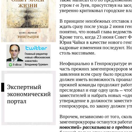
утром г-н Зуев, присутствуя на за
уверенно критиковал городские вла
В принципе неизбежных отставок в
ждать сразу после ухода 2 июня ге
понятно, что новый глава ведомства
Кроме того, когда 23 июня Совет 
Юрия Чайки в качестве нового генпр
кадровые изменения последуют. Но 
столь массовыми.
Неофициально в Генпрокуратуре вч
часть прежних замгенпрокуроров м
заявления всем сразу было предлож
должен иметь возможность проанали
прежней команды продолжит работу»
преследовал и еще одну цель -- ч
заместителей и набрать новых «одн
утверждение в должности заместите
генпрокурора, по закону должен у
Впрочем, независимо от того, ско
замгенпрокуроры останутся работа
новостей» рассказывала о предпо