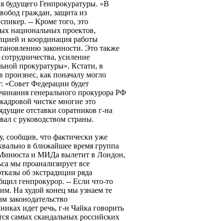
ия будущего Генпрокуратуры. «В
свобод граждан, защита из
пикер. -- Кроме того, это
ных национальных проектов,
упцией и координация работы
тановлению законности. Это также
сотрудничества, усиление
льной прокуратуры». Кстати, в
 произнес, как поначалу могло
у: «Совет Федерации будет
ачинания генерального прокурора РФ
 кадровой чистке многие это
рядущие отставки соратников г-на
вал с руководством страны.
у, сообщив, что фактически уже
уквально в ближайшее время группа
 Минюста и МИДа вылетит в Лондон,
ьса мы проанализирует все
отказы об экстрадиции ряда
бщил генпрокурор. -- Если что-то
им. На худой конец мы узнаем те
ам законодательство
иках идет речь, г-н Чайка говорить
ается самых скандальных российских