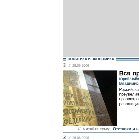
ПОЛИТИКА И ЭКОНОМИКА
//
28.06.2006
Вся п
Юрий Чайк
Владимира
Российска
преувелич
правоохра
революцию
// читайте тему:
Отставки и 
//
28.06.2006