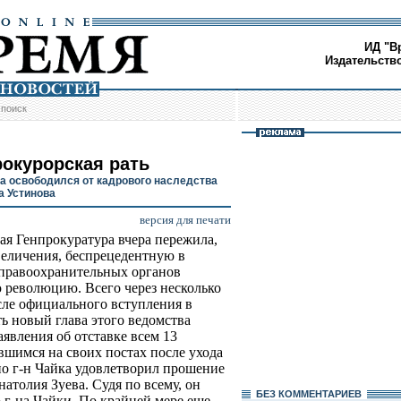
ИД "В
Издательств
/
поиск
рокурорская рать
а освободился от кадрового наследства
 Устинова
версия для печати
ая Генпрокуратура вчера пережила,
величения, беспрецедентную в
правоохранительных органов
 революцию. Всего через несколько
сле официального вступления в
ь новый глава этого ведомства
явления об отставке всем 13
вшимся на своих постах после ухода
о г-н Чайка удовлетворил прошение
атолия Зуева. Судя по всему, он
БЕЗ КОМMЕНТАРИЕВ
 г-на Чайки. По крайней мере еще