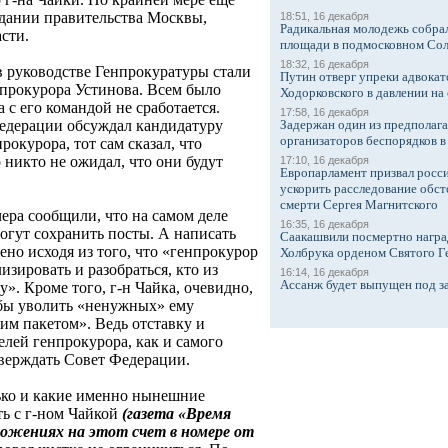
седании правительства Москвы,
18:51, 16 декабря
Радикальная молодежь собрал
сти.
площади в подмосковном Со
18:32, 16 декабря
 руководстве Генпрокуратуры стали
Путин отверг упреки адвокат
нпрокурора Устинова. Всем было
Ходорковского в давлении на 
 с его командой не сработается.
17:58, 16 декабря
Задержан один из предполаг
Федерации обсуждал кандидатуру
организаторов беспорядков 
окурора, тот сам сказал, что
никто не ожидал, что они будут
17:10, 16 декабря
Европарламент призвал росси
ускорить расследование обст
смерти Сергея Магнитского
ера сообщили, что на самом деле
16:35, 16 декабря
огут сохранить посты. А написать
Саакашвили посмертно награ
ено исходя из того, что «генпрокурор
Холбрука орденом Святого Г
зировать и разобраться, кто из
16:14, 16 декабря
Ассанж будет выпущен под з
. Кроме того, г-н Чайка, очевидно,
тобы уволить «ненужных» ему
им пакетом». Ведь отставку и
лей генпрокурора, как и самого
тверждать Совет Федерации.
лько и какие именно нынешние
ть с г-ном Чайкой
(газета «Время
ложениях на этот счет в номере от