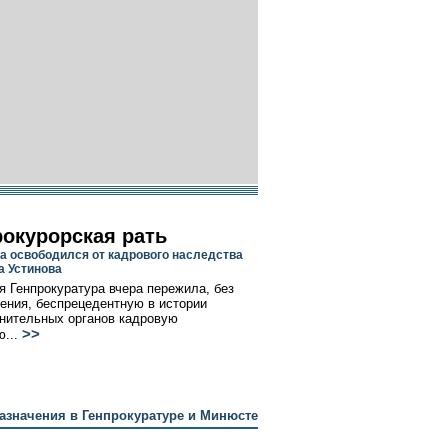
рокурорская рать
а освободился от кадрового наследства
 Устинова
я Генпрокуратура вчера пережила, без
ения, беспрецедентную в истории
нительных органов кадровую
>>
...
назначения в Генпрокуратуре и Минюсте