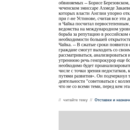
обвиняемых -- Борисе Березовском
чеченском эмиссаре Ахмеде Закаев
которых власти Англии упорно отк
при г-не Устинове, считая все эти 
н Чайка посчитал первостепенным 
ведомства на международном уровн
борьба за репутацию в российском 
необходимости большей открытости 
Чайка. -- В сжатые сроки появится
граждане смогут выходить со свои
рассматриваться, анализироваться 
утреннюю речь генпрокурор еще б
необходимо будет проанализироват
числе с точки зрения недостатков, 
путями развития». Он подчеркнул т
деятельности "советоваться с колле
что не со всеми теми, перед кем эт
//
читайте тему
//
Отставки и назнач