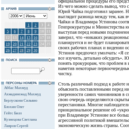
официальной процедуры его предст
Из чего можно сделать вывод, что 
АРХИВ
Юрий Чайка подготовил заранее. Н
выглядит разница между тем, как 
Чайки и Владимира Устинова соот
1
2
3
4
Генпрокуратуры и Министерства ю
5
6
7
8
9
10
11
выступая перед новыми подчиненны
заверил, что «никаких реакционных
12
13
14
15
16
17
18
планируется и не будет планировать
19
20
21
22
23
24
25
своих рабочих планах и видении 
26
27
28
29
30
Устинов предпочел умолчать: «Я се
все изучить, детально обсудить». Ю
ПОИСК
понять прокурорам, что проблем в 
наметив некоторые первоочередные 
чистку.
ПЕРСОНЫ НОМЕРА
Столь различный подход к работе н
Аббас Махмуд
объяснить поставленными перед ни
Ахмадинежад Махмуд
уверенности самих чиновников в с
свою очередь определяются скрыт
Берлускони Сильвио
перестановки. Многие наблюдатели
Блохин Олег
принципиальное решение об «укро
Гейтс Билл
при Владимире Устинове все больш
Кузнецова Светлана
агрессивной политикой вмешательс
экономическую жизнь страны. Соот
Лавров Сергей