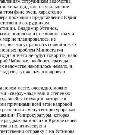
авлениям сотрудникам ведомства.
списки кандидатов на увольнение
а этом фоне очень характерно
вчера проходили представления Юрия
ветственно сотрудникам
стиции. Владимир Устинов,
ми, попросил их не волноваться и
 мер не планировалось, не
ся, все могут работать спокойно». О
основных проблем Минюста г-н
годня ничего не будут говорить, надо
рий Чайка же, наоборот, сразу дал
их ведомстве накопилось немало, и,
задачи, тут же начал кадровую
а новом месте, очевидно, можно
ми «сверху» задачами и степенью
оздавшейся ситуации, которые в
ыми причинами всей этой кадровой
 расценили смену генпрокурора как
щении» Генпрокуратуры, которая
е раздражала многих в Кремле своей
тва в политическую и
ветственно отправку г-на Устинова