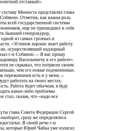
почетной отставкой».
 составу Минюста представлял глава
Собянин. Отметив, как важна роль
боты всей государственной системы
иновников, еще не пришедших в себя
ить бывший генпрокурор,
 одной из самых грозных и
асти. «Устинов хорошо знает работу
ган, осуществлявший надзорный
азал г-н Собянин. -- Я вас прошу
адимиру Васильевичу в его работе».
очти не скрывал, что потрясен своим
меньше, чем его новые подчиненные.
ак переживания есть и у меня, --
будут работать на своих местах.
сть. Работа будет обычная, я буду
уждать какие-либо проблемы
е стал, сказав, что «надо все
нуты глава Совета Федерации Сергей
наоборот, сразу же определялись
едостатки. В своей речи г-н
ы, которые Юрий Чайка уже излагал