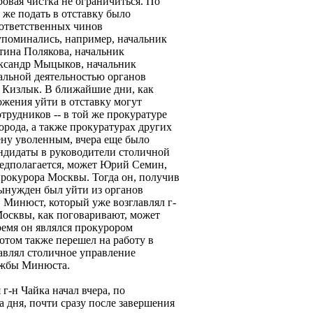
дровая чистка не ограничиться. По
же подать в отставку было
 ответственных чинов
упоминались, например, начальник
тина Полякова, начальник
ксандр Мыцыков, начальник
уальной деятельностью органов
 Кизлык. В ближайшие дни, как
ожения уйти в отставку могут
отрудников -- в той же прокуратуре
рода, а также прокуратурах других
ену уволенным, вчера еще было
ндидаты в руководители столичной
предполагается, может Юрий Семин,
прокурора Москвы. Тогда он, получив
ынужден был уйти из органов
 Минюст, который уже возглавлял г-
Москвы, как поговаривают, может
ремя он являлся прокурором
отом также перешел на работу в
авлял столичное управление
ужбы Минюста.
г-н Чайка начал вчера, по
 дня, почти сразу после завершения