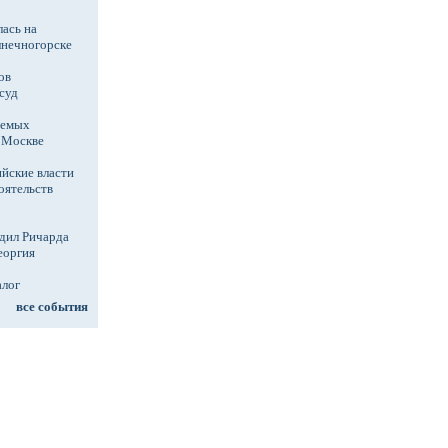
ась на
лнечногорске
ов
суд
аемых
в Москве
йские власти
оятельств
дил Ричарда
еоргия
алог
все события