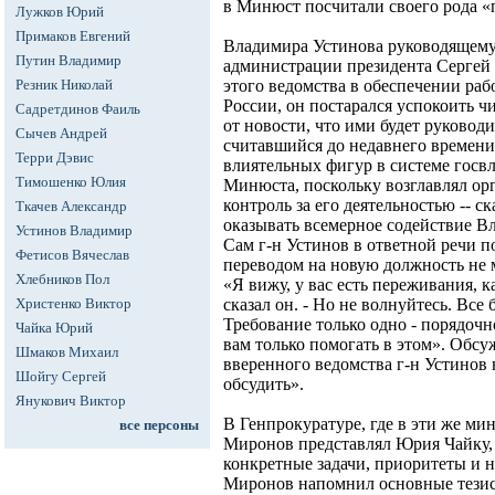
в Минюст посчитали своего рода «
Лужков Юрий
Примаков Евгений
Владимира Устинова руководящему
Путин Владимир
администрации президента Сергей 
Резник Николай
этого ведомства в обеспечении ра
России, он постарался успокоить ч
Садретдинов Фаиль
от новости, что ими будет руковод
Сычев Андрей
считавшийся до недавнего времени
Терри Дэвис
влиятельных фигур в системе госвл
Тимошенко Юлия
Минюста, поскольку возглавлял ор
контроль за его деятельностью -- ск
Ткачев Александр
оказывать всемерное содействие Вл
Устинов Владимир
Сам г-н Устинов в ответной речи п
Фетисов Вячеслав
переводом на новую должность не 
Хлебников Пол
«Я вижу, у вас есть переживания, к
Христенко Виктор
сказал он. - Но не волнуйтесь. Все 
Требование только одно - порядочно
Чайка Юрий
вам только помогать в этом». Обс
Шмаков Михаил
вверенного ведомства г-н Устинов н
Шойгу Сергей
обсудить».
Янукович Виктор
В Генпрокуратуре, где в эти же ми
все персоны
Миронов представлял Юрия Чайку, 
конкретные задачи, приоритеты и н
Миронов напомнил основные тезис