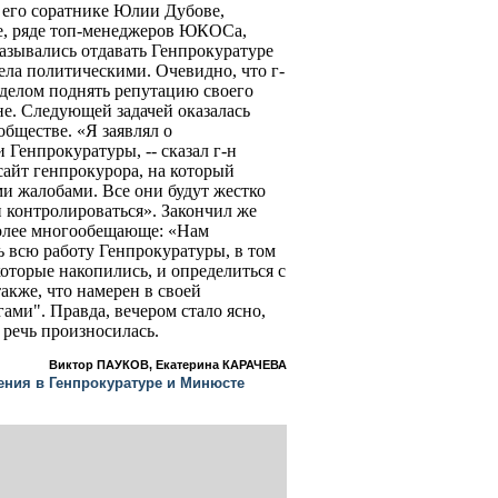
, его соратнике Юлии Дубове,
е, ряде топ-менеджеров ЮКОСа,
азывались отдавать Генпрокуратуре
дела политическими. Очевидно, что г-
делом поднять репутацию своего
е. Следующей задачей оказалась
обществе. «Я заявлял о
Генпрокуратуры, -- сказал г-н
 сайт генпрокурора, на который
ми жалобами. Все они будут жестко
и контролироваться». Закончил же
олее многообещающе: «Нам
ь всю работу Генпрокуратуры, в том
которые накопились, и определиться с
акже, что намерен в своей
гами". Правда, вечером стало ясно,
а речь произносилась.
Виктор ПАУКОВ, Екатерина КАРАЧЕВА
ения в Генпрокуратуре и Минюсте