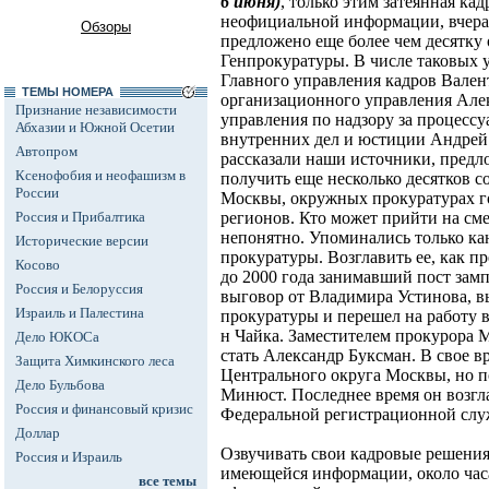
6
июня)
, только этим затеянная ка
неофициальной информации, вчера 
Обзоры
предложено еще более чем десятку
Генпрокуратуры. В числе таковых 
Главного управления кадров Вален
ТЕМЫ НОМЕРА
организационного управления Але
Признание независимости
управления по надзору за процесс
Абхазии и Южной Осетии
внутренних дел и юстиции Андрей
Автопром
рассказали наши источники, предл
Ксенофобия и неофашизм в
получить еще несколько десятков с
России
Москвы, окружных прокуратурах го
Россия и Прибалтика
регионов. Кто может прийти на см
непонятно. Упоминались только ка
Исторические версии
прокуратуры. Возглавить ее, как 
Косово
до 2000 года занимавший пост зам
Россия и Белоруссия
выговор от Владимира Устинова, в
Израиль и Палестина
прокуратуры и перешел на работу в
н Чайка. Заместителем прокурора 
Дело ЮКОСа
стать Александр Буксман. В свое в
Защита Химкинского леса
Центрального округа Москвы, но п
Дело Бульбова
Минюст. Последнее время он возгл
Россия и финансовый кризис
Федеральной регистрационной сл
Доллар
Озвучивать свои кадровые решения 
Россия и Израиль
имеющейся информации, около часа
все темы