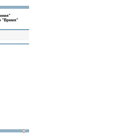
ремя"
о "Время"