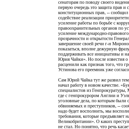
сенаторам по поводу своего виден
первую очередь это защита прав и 
конституционных прав, -- сообщил с
содействие реализации приоритет
усиление работы по борьбе с корр
правоохранительных органов по ус
усиление международно-правового 
прозрачности и открытости Генера
завершение своей речи г-н Миронов
показаться, вполне дежурную фраз
поддерживать все инициативы и н
Юрия Чайки». Но после известия о
расценили как признак того, что г
Устинова его преемник уже согласо
Сам Юрий Чайка тут же развил тем
начал работу в новом качестве. «Б
специалистов из Генпрокуратуры,
где с генпрокурором Англии и Уэл
уголовные дела, по которым были 
обвиняемых и преступников, -- соо
надо будет восполнить, мы восполн
требования, которые предъявляет н
Великобритании». О каких преступн
не стал. Но понятно, что речь кас