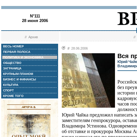
N°111
28 июня 2006
//
Архив
/
ВЕСЬ НОМЕР
//
28.06.2006
ПЕРВАЯ ПОЛОСА
Вся п
ПОЛИТИКА И ЭКОНОМИКА
Юрий Чайк
ОБЩЕСТВО
Владимира
ЗАГРАНИЦА
КРУПНЫМ ПЛАНОМ
БИЗНЕС И ФИНАНСЫ
Российск
КУЛЬТУРА
без преу
СПОРТ
истории 
КРОМЕ ТОГО
кадровую
часов по
должност
Юрий Чайка предложил написать за
заместителям генпрокурора, остава
Владимира Устинова. Одновременн
об отставке и прокурора Москвы Ан
также написал его по предложению