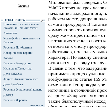
Милованов был задержан. С
Обзоры
УФСБ в течение трех часов 
начальника задержанного, н
рабочем месте, допрашивали
ТЕМЫ НОМЕРА
самого прокурора. В Таганс
Признание независимости
Абхазии и Южной Осетии
комментировать произошедше
Автопром
сразу же «открестились» от
Ксенофобия и неофашизм в
взяточничестве как своего 
России
относится к числу прокуро
Россия и Прибалтика
работников, поскольку вып
Исторические версии
характера. По закону специ
Косово
относится к разряду госслу
Россия и Белоруссия
В связи с тем, что задержан
Израиль и Палестина
принимать процессуальные 
Дело ЮКОСа
возбуждено по статье 159 У
Защита Химкинского леса
отметили в Генпрокуратуре
Дело Бульбова
источника в столичной прок
Россия и финансовый кризис
Доллар
аферист. «Закрытие уголовны
Россия и Израиль
также благополучный исход -
все темы
обычно от нечистого на рук