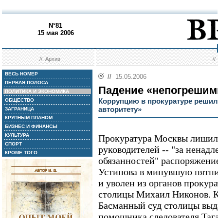
N°81
15 мая 2006
//
Архив
/
ВЕСЬ НОМЕР
//
15.05.2006
ПЕРВАЯ ПОЛОСА
Падение «непогреши
ПОЛИТИКА И ЭКОНОМИКА
Коррупцию в прокуратуре решил
ОБЩЕСТВО
авторитету»
ЗАГРАНИЦА
КРУПНЫМ ПЛАНОМ
БИЗНЕС И ФИНАНСЫ
КУЛЬТУРА
Прокуратура Москвы лишила
СПОРТ
руководителей -- "за ненад
КРОМЕ ТОГО
обязанностей" распоряжени
Устинова в минувшую пятни
и уволен из органов прокур
столицы Михаил Никонов. К
Басманный суд столицы выд
помощника следователя Таг