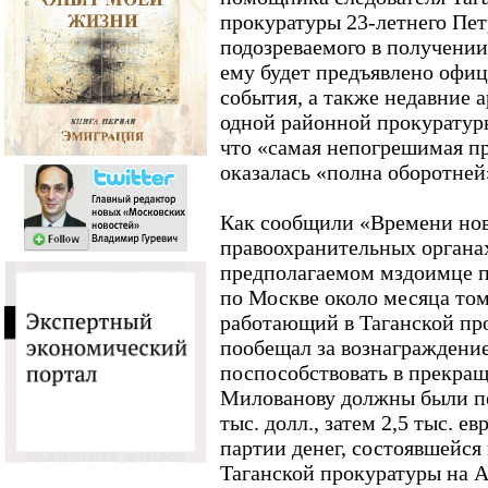
прокуратуры 23-летнего Пе
подозреваемого в получении
ему будет предъявлено офиц
события, а также недавние 
одной районной прокуратуры
что «самая непогрешимая п
оказалась «полна оборотней
Как сообщили «Времени нов
правоохранительных органа
предполагаемом мздоимце п
по Москве около месяца том
работающий в Таганской прок
пообещал за вознаграждение 
поспособствовать в прекращ
Милованову должны были пер
тыс. долл., затем 2,5 тыс. е
партии денег, состоявшейся
Таганской прокуратуры на А