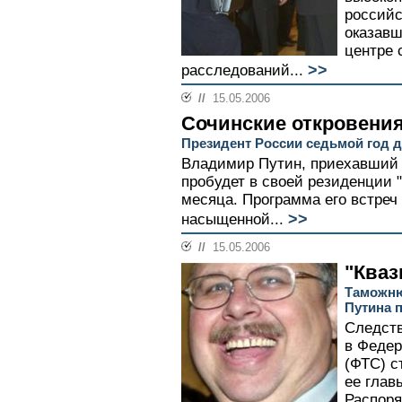
российс
оказавш
центре 
>>
расследований...
//
15.05.2006
Сочинские откровени
Президент России седьмой год д
Владимир Путин, приехавший 
пробудет в своей резиденции 
месяца. Программа его встреч 
>>
насыщенной...
//
15.05.2006
"Кваз
Таможню
Путина п
Следств
в Федер
(ФТС) с
ее глав
Распоря