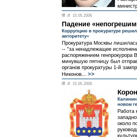
министр
//
15.05.2006
Падение «непогреши
Коррупцию в прокуратуре решил
авторитету»
Прокуратура Москвы лишилась
-- "за ненадлежащее исполнен
распоряжением генпрокурора 
минувшую пятницу был отправл
органов прокуратуры 1-й замп
>>
Никонов...
//
15.05.2006
Коро
Калинин
новом г
Работа 
западно
около п
руковод
культур