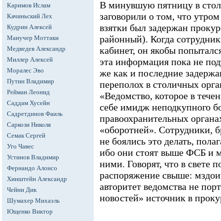
В минувшую пятницу в стол
Каримов Ислам
заговорили о том, что утром
Качиньский Лех
взятки был задержан прокур
Кудрин Алексей
районный). Когда сотрудни
Манучер Моттаки
Медведев Александр
кабинет, он якобы попытался
Миллер Алексей
эта информация пока не подт
Моралес Эво
же как и последние задерж
Путин Владимир
переполох в столичных орга
Рейман Леонид
«Ведомство, которое в течен
Саддам Хусейн
себе имидж неподкупного бо
Садретдинов Фаиль
правоохранительных органа
Саркози Николя
«оборотней». Сотрудники, 
Семак Сергей
не боялись это делать, полаг
Уго Чавес
ибо они стоят выше ФСБ и 
Устинов Владимир
ними. Говорят, что в свете
Фернандо Алонсо
распоряжение свыше: мздои
Хинштейн Александр
авторитет ведомства не пор
Чейни Дик
новостей» источник в проку
Шумахер Михаэль
Ющенко Виктор