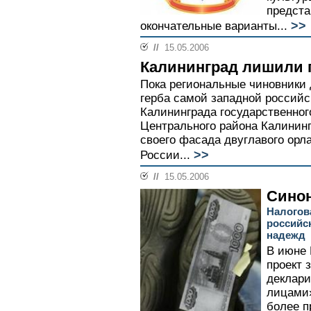
предст
>>
окончательные варианты...
//
15.05.2006
Калининград лишили 
Пока региональные чиновники
герба самой западной российс
Калининграда государственно
Центрального района Калининг
своего фасада двуглавого орла
>>
России...
//
15.05.2006
Синон
Налогов
российс
надежд
В июне 
проект 
деклар
лицами»
более п