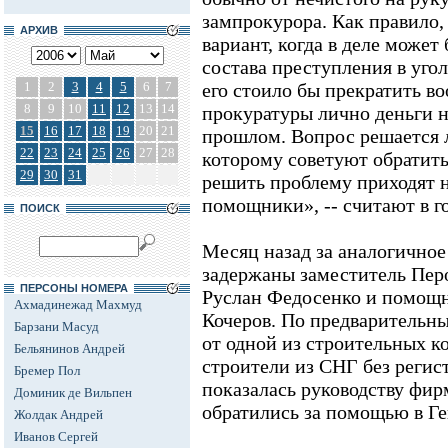
зампрокурора. Как правило,
АРХИВ
вариант, когда в деле может
состава преступления в угол
1
2
3
4
5
6
7
его стоило бы прекратить в
8
9
10
11
12
13
14
прокуратуры лично деньги не
15
16
17
18
19
20
21
прошлом. Вопрос решается л
22
23
24
25
26
27
28
которому советуют обратить
29
30
31
решить проблему приходят 
помощники», -- считают в г
ПОИСК
Месяц назад за аналогично
задержаны заместитель Пер
ПЕРСОНЫ НОМЕРА
Руслан Федосенко и помощн
Ахмадинежад Махмуд
Кочеров. По предварительн
Барзани Масуд
от одной из строительных к
Бельянинов Андрей
строители из СНГ без регис
Бремер Пол
показалась руководству фи
Доминик де Вильпен
обратились за помощью в Ге
Жолдак Андрей
Иванов Сергей