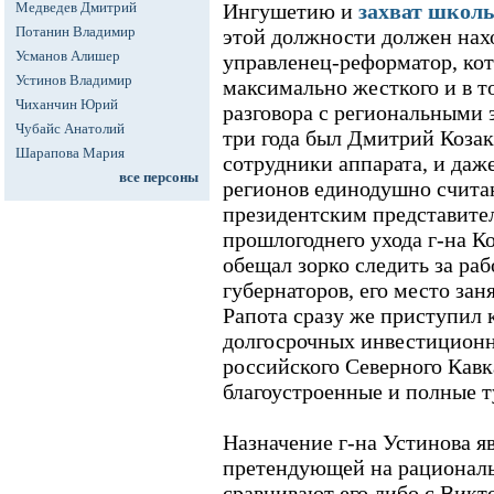
Медведев Дмитрий
Ингушетию и
захват школы
Потанин Владимир
этой должности должен нах
Усманов Алишер
управленец-реформатор, кот
Устинов Владимир
максимально жесткого и в т
Чиханчин Юрий
разговора с региональными
Чубайс Анатолий
три года был Дмитрий Козак,
Шарапова Мария
сотрудники аппарата, и даж
все персоны
регионов единодушно счит
президентским представите
прошлогоднего ухода г-на К
обещал зорко следить за ра
губернаторов, его место зан
Рапота сразу же приступил 
долгосрочных инвестицион
российского Северного Кавк
благоустроенные и полные 
Назначение г-на Устинова я
претендующей на рациональ
сравнивают его либо с Викт