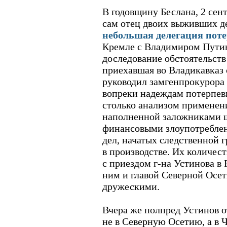
В годовщину Беслана, 2 сент
сам отец двоих выживших д
небольшая делегация пот
Кремле с Владимиром Путин
доследование обстоятельст
приехавшая во Владикавказ 
руководил замгенпрокурора
вопреки надеждам потерпев
столько анализом применен
наполненной заложниками 
финансовыми злоупотреблен
дел, начатых следственной г
в производстве. Их количест
с приездом г-на Устинова в
ним и главой Северной Осет
дружескими.
Вчера же полпред Устинов 
не в Северную Осетию, а в Ч