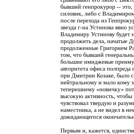
бывший генпрокурор -- это, 
силовик, либо с Владимиро
после перехода из Генпрок
звезда г-на Устинова явно ус
Владимиру Устинову будет н
продолжить дела, начатые 
продолженные Григорием Рап
том, что бывший генеральны
большие имиджевые преиму
авторитета офиса полпреда 
при Дмитрии Козаке, было с
нейтральному и мало кому з
теперешнему «новичку» пот
высокую активность, чтобы
чувствовал твердую и разум
наместника, а не видел в н
дожидающегося окончательн
Первым и, кажется, единст