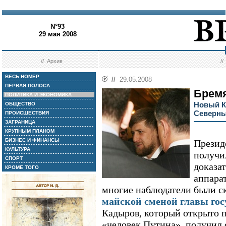
N°93
29 мая 2008
//
Архив
/
ВЕСЬ НОМЕР
//
29.05.2008
ПЕРВАЯ ПОЛОСА
Брем
ПОЛИТИКА И ЭКОНОМИКА
Новый К
ОБЩЕСТВО
Северны
ПРОИСШЕСТВИЯ
ЗАГРАНИЦА
КРУПНЫМ ПЛАНОМ
БИЗНЕС И ФИНАНСЫ
Презид
КУЛЬТУРА
получи
СПОРТ
доказа
КРОМЕ ТОГО
аппара
многие наблюдатели были ск
майской сменой главы гос
Кадыров, который открыто п
«человек Путина», получил