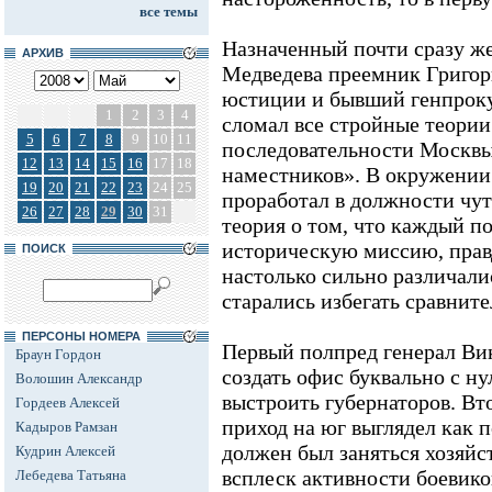
все темы
Назначенный почти сразу ж
АРХИВ
Медведева преемник Григор
юстиции и бывший генпрок
1
2
3
4
сломал все стройные теории
5
6
7
8
9
10
11
последовательности Москвы
12
13
14
15
16
17
18
наместников». В окружении 
19
20
21
22
23
24
25
проработал в должности чут
26
27
28
29
30
31
теория о том, что каждый п
историческую миссию, правд
ПОИСК
настолько сильно различали
старались избегать сравнит
ПЕРСОНЫ НОМЕРА
Первый полпред генерал Ви
Браун Гордон
создать офис буквально с н
Волошин Александр
выстроить губернаторов. Вт
Гордеев Алексей
приход на юг выглядел как п
Кадыров Рамзан
должен был заняться хозяйс
Кудрин Алексей
всплеск активности боевиков
Лебедева Татьяна