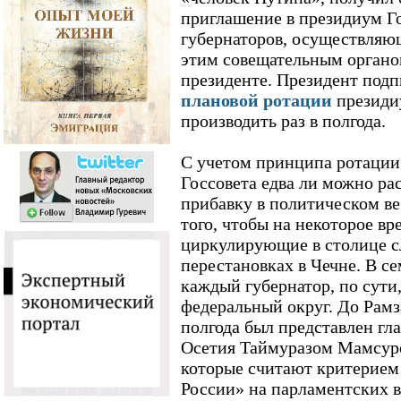
приглашение в президиум Го
губернаторов, осуществляю
этим совещательным органо
президенте. Президент под
плановой ротации
президи
производить раз в полгода.
С учетом принципа ротации
Госсовета едва ли можно ра
прибавку в политическом ве
того, чтобы на некоторое вр
циркулирующие в столице с
перестановках в Чечне. В с
каждый губернатор, по сути,
федеральный округ. До Рам
полгода был представлен гл
Осетия Таймуразом Мамсуро
которые считают критерием
России» на парламентских в