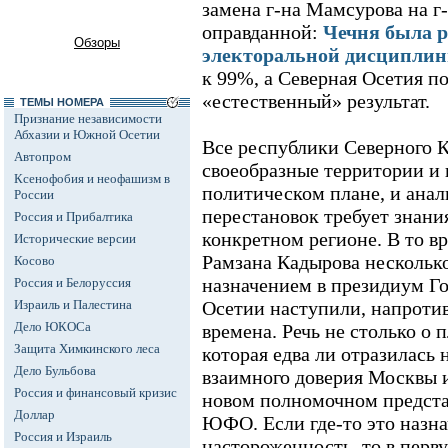
замена г-на Мамсурова на г
оправданной:
Чечня была 
Обзоры
электоральной дисципли
к 99%, а Северная Осетия п
«естественный» результат.
ТЕМЫ НОМЕРА
Признание независимости
Абхазии и Южной Осетии
Все республики Северного Ка
Автопром
своеобразные территории и 
Ксенофобия и неофашизм в
политическом плане, и ана
России
перестановок требует знани
Россия и Прибалтика
конкретном регионе. В то в
Исторические версии
Рамзана Кадырова несколько
Косово
назначением в президиум Го
Россия и Белоруссия
Израиль и Палестина
Осетии наступили, напротив
Дело ЮКОСа
времена. Речь не столько о 
Защита Химкинского леса
которая едва ли отразилась
Дело Бульбова
взаимного доверия Москвы и
Россия и финансовый кризис
новом полномочном представ
Доллар
ЮФО. Если где-то это назна
Россия и Израиль
настороженность, то в перв