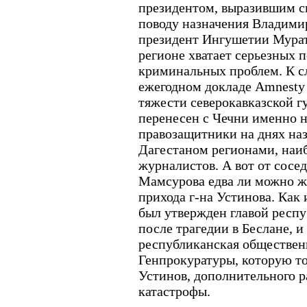
президентом, выразившим с
поводу назначения Владимир
президент Ингушетии Мурат 
регионе хватает серьезных 
криминальных проблем. К сл
ежегодном докладе Amnesty I
тяжести северокавказской 
перенесен с Чечни именно 
правозащитники на днях наз
Дагестаном регионами, наи
журналистов. А вот от сосед
Мамсурова едва ли можно жд
прихода г-на Устинова. Как
был утвержден главой респу
после трагедии в Беслане, и
республиканская обществен
Генпрокуратуры, которую тог
Устинов, дополнительного р
катастрофы.