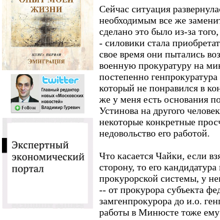
Сейчас ситуация развернулас
необходимым все же заменит
сделано это было из-за того,
- силовики стала приобрета
свое время они пытались во
военную прокуратуру на ми
постепенно генпрокуратура
который не понравился в ко
же у меня есть основания по
Устинова на другого человек
некоторые конкретные прос
недовольство его работой.
Что касается Чайки, если в
сторону, то его кандидатура
прокурорской системы, у не
-- от прокурора субъекта фе
замгенпрокурора до и.о. ге
работы в Минюсте тоже ему 