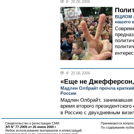
//
20.06.2006
Полит
ВЦИОМ н
нашего 
Совреме
предназ
политич
политич
интерес
//
20.06.2006
«Еще не Джефферсон,
Мадлен Олбрайт прочла краткий
России
Мадлен Олбрайт, занимавшая 
время второго президентского
в Россию с двухдневным визит
Свидетельство о регистрации СМИ:
Принимаются вопросы
ЭЛ N° 77-2909 от 26 июня 2000 г
По содержанию публ
Любое использование материалов и иллюстраций