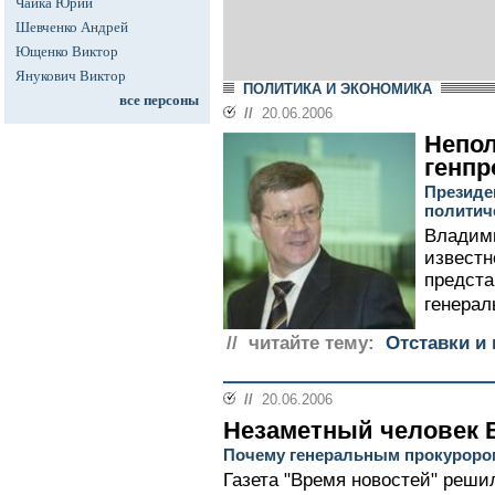
Чайка Юрий
Шевченко Андрей
Ющенко Виктор
Янукович Виктор
ПОЛИТИКА И ЭКОНОМИКА
все персоны
//
20.06.2006
Непо
генпр
Президе
политич
Владими
известн
предста
генерал
// читайте тему:
Отставки и 
//
20.06.2006
Незаметный человек 
Почему генеральным прокуроро
Газета "Время новостей" реши