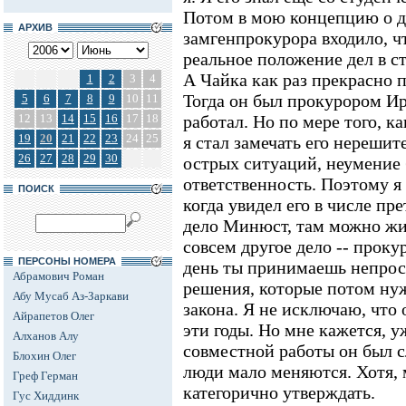
Потом в мою концепцию о д
АРХИВ
замгенпрокурора входило, ч
реальное положение дел в ст
А Чайка как раз прекрасно 
1
2
3
4
Тогда он был прокурором Ир
5
6
7
8
9
10
11
12
13
14
15
16
17
18
работал. Но по мере того, к
19
20
21
22
23
24
25
я стал замечать его нерешит
26
27
28
29
30
острых ситуаций, неумение 
ответственность. Поэтому я
ПОИСК
когда увидел его в числе пр
дело Минюст, там можно жи
совсем другое дело -- проку
ПЕРСОНЫ НОМЕРА
день ты принимаешь непрос
Абрамович Роман
решения, которые потом нуж
Абу Мусаб Аз-Заркави
закона. Я не исключаю, что 
Айрапетов Олег
эти годы. Но мне кажется, 
Алханов Алу
совместной работы он был 
Блохин Олег
люди мало меняются. Хотя, м
Греф Герман
категорично утверждать.
Гус Хиддинк