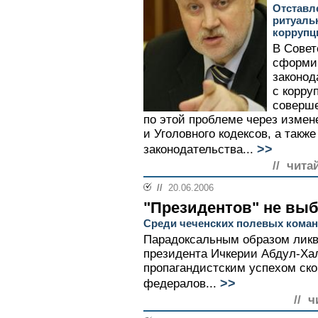
Отставл
ритуаль
коррупц
В Совет
сформир
законод
с корру
соверше
по этой проблеме через измен
и Уголовного кодексов, а такж
>>
законодательства...
// чита
//
20.06.2006
"Президентов" не вы
Среди чеченских полевых коман
Парадоксальным образом ликв
президента Ичкерии Абдул-Ха
пропагандистским успехом ско
>>
федералов...
// ч