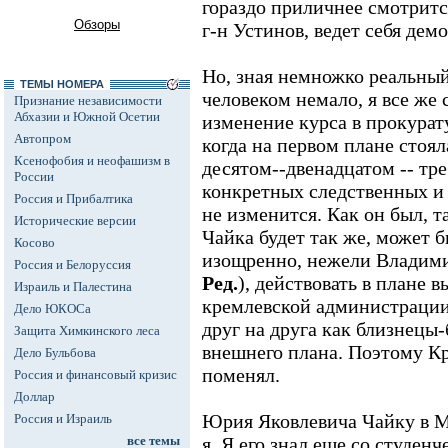
гораздо приличнее смотрится
Обзоры
г-н Устинов, ведет себя дем
Но, зная немножко реальный
ТЕМЫ НОМЕРА
человеком немало, я все же 
Признание независимости
Абхазии и Южной Осетии
изменение курса в прокурат
Автопром
когда на первом плане стоял
Ксенофобия и неофашизм в
десятом--двенадцатом -- тр
России
конкретных следственных и 
Россия и Прибалтика
не изменится. Как он был, т
Исторические версии
Чайка будет так же, может б
Косово
изощренно, нежели Владимир
Россия и Белоруссия
Ред.
), действовать в плане 
Израиль и Палестина
кремлевской администрации
Дело ЮКОСа
друг на друга как близнецы-
Защита Химкинского леса
внешнего плана. Поэтому Кр
Дело Бульбова
поменял.
Россия и финансовый кризис
Доллар
Юрия Яковлевича Чайку в Мо
Россия и Израиль
все темы
я. Я его знал еще со студен