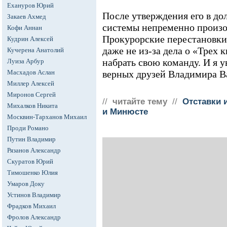
Ехануров Юрий
После утверждения его в д
Закаев Ахмед
системы непременно произо
Кофи Аннан
Прокурорские перестановки 
Кудрин Алексей
даже не из-за дела о «Трех 
Кучерена Анатолий
набрать свою команду. И я у
Луиза Арбур
Масхадов Аслан
верных друзей Владимира Ва
Миллер Алексей
Миронов Сергей
//
читайте тему
//
Отставки 
Михалков Никита
и Минюсте
Москвин-Тарханов Михаил
Проди Романо
Путин Владимир
Рязанов Александр
Скуратов Юрий
Тимошенко Юлия
Умаров Доку
Устинов Владимир
Фрадков Михаил
Фролов Александр