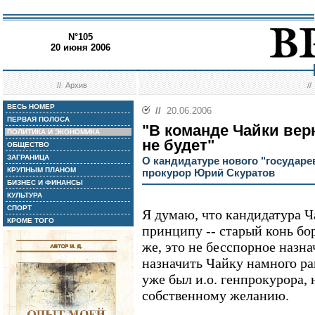
N°105
20 июня 2006
//
Архив
/
ВЕСЬ НОМЕР
//
20.06.2006
ПЕРВАЯ ПОЛОСА
"В команде Чайки вер
ПОЛИТИКА И ЭКОНОМИКА
не будет"
ОБЩЕСТВО
ЗАГРАНИЦА
О кандидатуре нового "государе
КРУПНЫМ ПЛАНОМ
прокурор Юрий Скуратов
БИЗНЕС И ФИНАНСЫ
КУЛЬТУРА
СПОРТ
Я думаю, что кандидатура Ч
КРОМЕ ТОГО
принципу -- старый конь бо
же, это не бесспорное назна
назначить Чайку намного ра
уже был и.о. генпрокурора, 
собственному желанию.