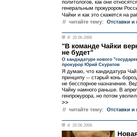
политологов, как они относят
генеральным прокурором Рос
Чайки и как это скажется на ра
// читайте тему:
Отставки и 
//
20.06.2006
"В команде Чайки вер
не будет"
О кандидатуре нового "государе
прокурор Юрий Скуратов
Я думаю, что кандидатура Чай
принципу -- старый конь бороз
не бесспорное назначение. Ве
Чайку намного раньше. В апрел
генпрокурора, но потом уволил
>>
// читайте тему:
Отставки и 
//
20.06.2006
Новая