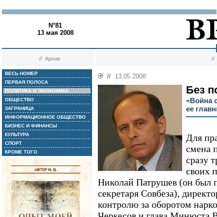
N°81
13 мая 2008
//
Архив
/
ВЕСЬ НОМЕР
//
13.05.2008
ПЕРВАЯ ПОЛОСА
Без п
ПОЛИТИКА И ЭКОНОМИКА
«Война 
ОБЩЕСТВО
ее глав
ЗАГРАНИЦА
ИНФОРМАЦИОННОЕ ОБЩЕСТВО
БИЗНЕС И ФИНАНСЫ
КУЛЬТУРА
Для пр
СПОРТ
смена 
КРОМЕ ТОГО
сразу 
своих 
Николай Патрушев (он был 
секретаря Совбеза), директ
контролю за оборотом нарк
Черкесов и глава Минюста В