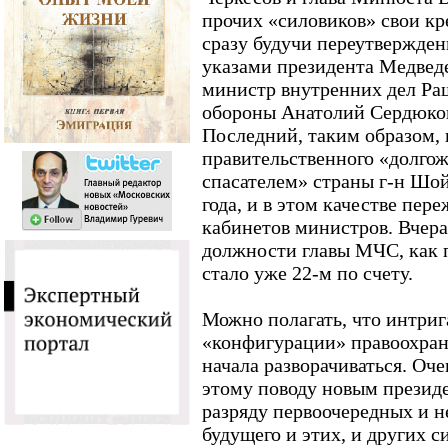
прочих «силовиков» свои кр
сразу будучи переутвержде
указами президента Медведе
министр внутренних дел Ра
обороны Анатолий Сердюков
Последний, таким образом, 
правительственного «долгож
спасателем» страны г-н Шой
года, и в этом качестве пер
кабинетов министров. Вчера
должности главы МЧС, как 
стало уже 22-м по счету.
Можно полагать, что интриг
«конфигурации» правоохран
начала разворачиваться. Оче
этому поводу новым презид
разряду первоочередных и н
будущего и этих, и других с