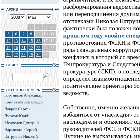
расформирования ведомства,
АРХИВ
или переподчинения другим 
отставками Николая Патруш
1
2
3
4
фактически был положен к
5
6
7
8
9
10
11
прошлом году «войне спе
12
13
14
15
16
17
18
противостояния ФСКН и ФСБ
19
20
21
22
23
24
25
ряда скандальных коррупци
26
27
28
29
30
31
конфликт, в который со вре
Генпрокуратура и Следстве
ПОИСК
прокуратуре (СКП), в после
определял взаимоотношения
политические ориентиры бо
ПЕРСОНЫ НОМЕРА
ведомств.
Бортников Александр
Коновалов Александр
Собственно, именно желани
Лавров Сергей
избавиться от «наследия» э
Лужков Юрий
наблюдатели и объясняют о
Медведев Дмитрий
руководителей ФСБ и ФСКН
Нарышкин Сергей
Путине не высказывалось н
Патрушев Николай