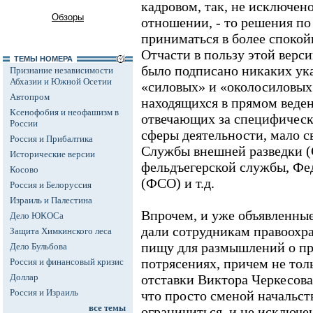
кадровом, так, не исключено
Обзоры
отношении, - то решения по
приниматься в более спокой
Отчасти в пользу этой верси
ТЕМЫ НОМЕРА
было подписано никаких ука
Признание независимости
Абхазии и Южной Осетии
«силовых» и «околосиловых
Автопром
находящихся в прямом веден
Ксенофобия и неофашизм в
отвечающих за специфическ
России
сферы деятельности, мало св
Россия и Прибалтика
Службы внешней разведки (
Исторические версии
фельдъегерской службы, Фе
Косово
(ФСО) и т.д.
Россия и Белоруссия
Израиль и Палестина
Впрочем, и уже объявленны
Дело ЮКОСа
дали сотрудникам правоохр
Защита Химкинского леса
пищу для размышлений о п
Дело Бульбова
потрясениях, причем не толь
Россия и финансовый кризис
Доллар
отставки Виктора Черкесова
Россия и Израиль
что просто сменой начальс
все темы
ограничиться, и не исключе