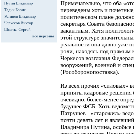
Примечательно, что оба «от
Путин Владимир
переведены хоть и почетные
Тадич Борис
политическом плане должно
Устинов Владимир
секретаря Совета безопасно
Черкесов Виктор
Шматко Сергей
вакантным. Хотя политолог
все персоны
этой структуре значительны
реальности она давно уже н
роли, находясь под прямым 
Черкесов возглавил Федерал
вооружений, военной и спе
(Рособоронопоставка).
Из всех прочих «силовых» в
приняты кадровые решения 
очевидно, более-менее опре
будущее ФСБ. Хоть ведомст
Патрушев - «старожил» ведо
почти девять лет и являвш
Владимира Путина, особые 
вряд ли ожидают. Новым ди