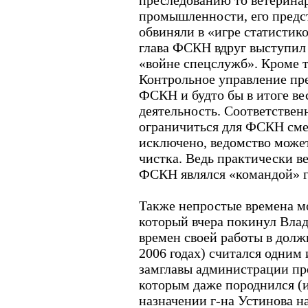
преследованию то ветеринар
промышленности, его предс
обвиняли в «игре статистик
глава ФСКН вдруг выступил
«войне спецслужб». Кроме т
Контрольное управление пр
ФСКН и будто бы в итоге ве
деятельность. Соответственн
ограничиться для ФСКН сме
исключено, ведомство может
чистка. Ведь практически в
ФСКН являлся «командой» г
Также непростые времена м
который вчера покинул Вла
времен своей работы в долж
2006 годах) считался одним
замглавы администрации пре
которым даже породнился (и
назначении г-на Устинова н