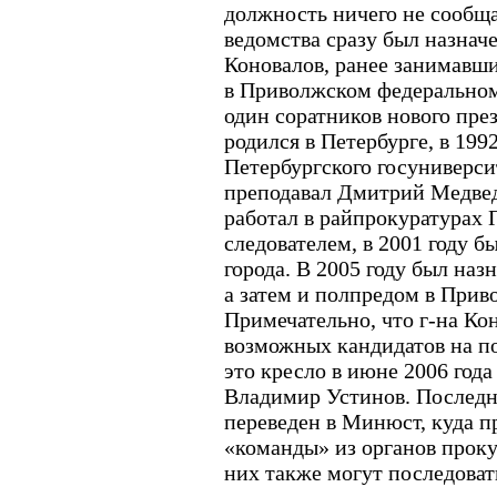
должность ничего не сообща
ведомства сразу был назнач
Коновалов, ранее занимавши
в Приволжском федеральном 
один соратников нового пре
родился в Петербурге, в 199
Петербургского госуниверсит
преподавал Дмитрий Медведе
работал в райпрокуратурах П
следователем, в 2001 году 
города. В 2005 году был на
а затем и полпредом в Прив
Примечательно, что г-на Ко
возможных кандидатов на по
это кресло в июне 2006 год
Владимир Устинов. Последни
переведен в Минюст, куда п
«команды» из органов проку
них также могут последова