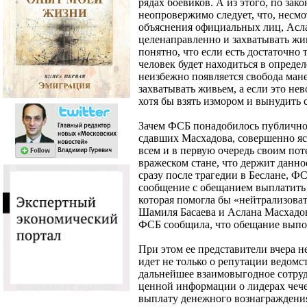
рядах боевиков. А из этого, по зак
неопровержимо следует, что, несмо
объяснения официальных лиц, Асл
целенаправленно и захватывать жив
понятно, что если есть достаточно 
человек будет находиться в опреде
неизбежно появляется свобода манев
захватывать живьем, а если это нев
хотя бы взять измором и вынудить с
Зачем ФСБ понадобилось публично
сдавших Масхадова, совершенно яс
всем и в первую очередь своим п
вражеском стане, что держит данное
сразу после трагедии в Беслане, 
сообщение с обещанием выплатить 
которая помогла бы «нейтрализова
Шамиля Басаева и Аслана Масхадов
ФСБ сообщила, что обещание выпо
При этом ее представители вчера н
идет не только о репутации ведомст
дальнейшее взаимовыгодное сотруд
ценной информации о лидерах чеч
выплату денежного вознаграждения 