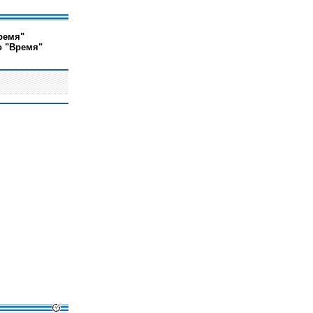
ремя"
о "Время"