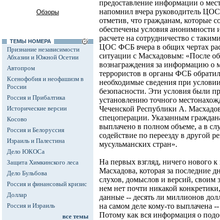
предоставление информации о место
напомнил вчера руководитель ЦОС
Обзоры
отметив, что гражданам, которые с
обеспечены условия анонимности и
расчете на сотрудничество с таки
ТЕМЫ НОМЕРА
ЦОС ФСБ вчера в общих чертах расс
Признание независимости
ситуации с Масхадовым: «После об
Абхазии и Южной Осетии
вознаграждения за информацию о 
Автопром
террористов в органы ФСБ обратил
Ксенофобия и неофашизм в
необходимые сведения при услови
России
безопасности. Эти условия были п
Россия и Прибалтика
установлению точного местонахож
Исторические версии
Чеченской Республики А. Масхадов
спецоперации. Указанным граждан
Косово
выплачено в полном объеме, а в сл
Россия и Белоруссия
содействие по переезду в другой ре
Израиль и Палестина
мусульманских стран».
Дело ЮКОСа
На первых взгляд, ничего нового к
Защита Химкинского леса
Масхадова, которая за последние 
Дело Бульбова
слухов, домыслов и версий, своим
Россия и финансовый кризис
нем нет почти никакой конкретики
Доллар
данные -- десять ли миллионов дол
Россия и Израиль
на самом деле кому-то выплачена 
Потому как вся информация о под
все темы