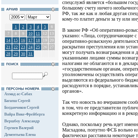
спецслужб является «большим госу
большому счету ничего необычного 
АРХИВ
РФ, так же как и любая другая спецс
кому-то платит деньги за ту или 
1
2
3
4
5
6
В законе РФ «Об оперативно-розыс
7
8
9
10
11
12
13
указано: «Лица, сотрудничающие 
14
15
16
17
18
19
20
оперативно-розыскную деятельност
раскрытии преступления или уста
21
22
23
24
25
26
27
могут получать вознаграждения и 
28
29
30
31
указанными лицами суммы вознагр
налогами не облагаются и в деклар
ПОИСК
«государственным органам, операт
уполномочены осуществлять опера
выделяются из федерального бюдже
расходуются в порядке, устанавли
ПЕРСОНЫ НОМЕРА
органов».
Ахмад ас-Сабах
Багапш Сергей
Так что новость во вчерашнем соо
Богданчиков Сергей
в том, что ее представители публич
конкретную информацию и в рекор
Вайра Вике-Фрейберга
Вершбоу Александр
Однако, поскольку речь идет именн
Гергиев Валерий
Масхадова, попутно ФСБ вольно и
Дементьева Елена
фактически расставила некоторые т