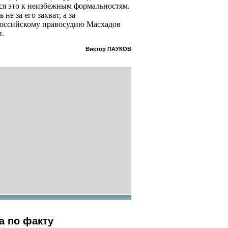
ося это к неизбежным формальностям.
не за его захват, а за
российскому правосудию Масхадов
н.
Виктор ПАУКОВ
а по факту