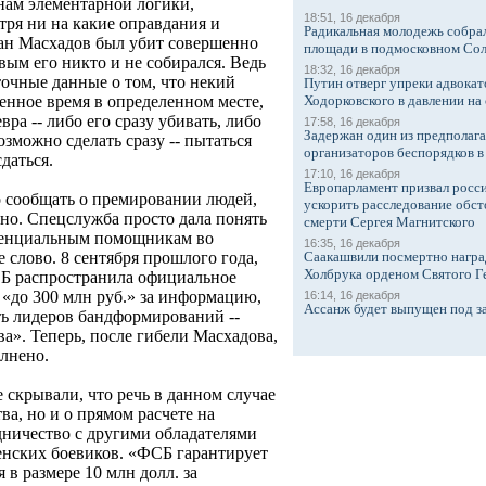
онам элементарной логики,
18:51, 16 декабря
тря ни на какие оправдания и
Радикальная молодежь собрал
ан Масхадов был убит совершенно
площади в подмосковном Со
ым его никто и не собирался. Ведь
18:32, 16 декабря
точные данные о том, что некий
Путин отверг упреки адвокат
Ходорковского в давлении на 
ленное время в определенном месте,
ра -- либо его сразу убивать, либо
17:58, 16 декабря
Задержан один из предполаг
озможно сделать сразу -- пытаться
организаторов беспорядков 
даться.
17:10, 16 декабря
Европарламент призвал росси
 сообщать о премировании людей,
ускорить расследование обст
но. Спецслужба просто дала понять
смерти Сергея Магнитского
отенциальным помощникам во
16:35, 16 декабря
Саакашвили посмертно награ
 слово. 8 сентября прошлого года,
Холбрука орденом Святого Г
ФСБ распространила официальное
«до 300 млн руб.» за информацию,
16:14, 16 декабря
Ассанж будет выпущен под з
ть лидеров бандформирований --
а». Теперь, после гибели Масхадова,
лнено.
е скрывали, что речь в данном случае
ва, но и о прямом расчете на
ничество с другими обладателями
енских боевиков. «ФСБ гарантирует
в размере 10 млн долл. за