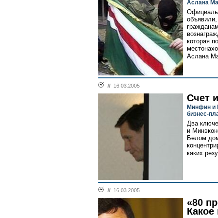
Аслана Ма
Официаль
объявили,
граждана
вознаграж
которая п
местонахо
Аслана Ма
//
16.03.2005
Счет 
Минфин и 
бизнес-пл
Два ключе
и Минэкон
Белом дом
концентри
каких рез
//
16.03.2005
«80 пр
Какое