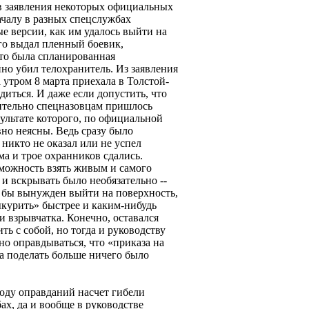
в заявления некоторых официальных
ачалу в разных спецслужбах
е версии, как им удалось выйти на
его выдал пленный боевик,
это была спланированная
но убил телохранитель. Из заявления
 утром 8 марта приехала в Толстой-
диться. И даже если допустить, что
ительно спецназовцам пришлось
зультате которого, по официальной
вно неясны. Ведь сразу было
 никто не оказал или не успел
ма и трое охранников сдались.
зможность взять живым и самого
 и вскрывать было необязательно --
 бы вынужден выйти на поверхность,
ыкурить» быстрее и каким-нибудь
 взрывчатка. Конечно, оставался
ть с собой, но тогда и руководству
о оправдываться, что «приказа на
а поделать больше ничего было
воду оправданий насчет гибели
х, да и вообще в руководстве