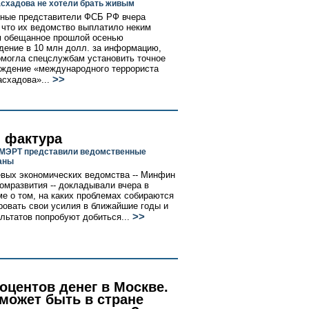
схадова не хотели брать живым
ные представители ФСБ РФ вчера
 что их ведомство выплатило неким
м обещанное прошлой осенью
дение в 10 млн долл. за информацию,
омогла спецслужбам установить точное
ждение «международного террориста
>>
схадова»...
и фактура
МЭРТ представили ведомственные
аны
вых экономических ведомства -- Минфин
омразвития -- докладывали вчера в
е о том, на каких проблемах собираются
ровать свои усилия в ближайшие годы и
>>
ультатов попробуют добиться...
оцентов денег в Москве.
 может быть в стране