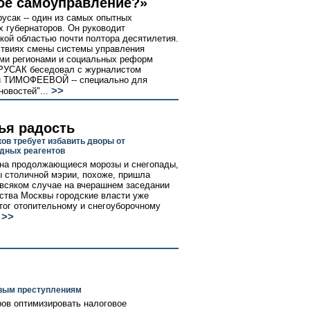
ое самоуправление?»
усак -- один из самых опытных
х губернаторов. Он руководит
кой областью почти полтора десятилетия.
твиях смены системы управления
ми регионами и социальных реформ
РУСАК беседовал с журналистом
 ТИМОФЕЕВОЙ -- специально для
>>
овостей"...
ья радость
ов требует избавить дворы от
дных реагентов
на продолжающиеся морозы и снегопады,
ы столичной мэрии, похоже, пришла
 всяком случае на вчерашнем заседании
ства Москвы городские власти уже
тог отопительному и снегоуборочному
>>
овым преступлениям
ров оптимизировать налоговое