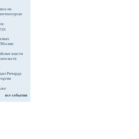
ась на
лнечногорске
ов
суд
аемых
в Москве
йские власти
оятельств
дил Ричарда
еоргия
алог
все события