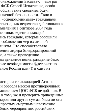
нахождении Басаева», -- еще раз
 ФСБ Сергей Игнатченко, особо
ообщат такие сведения, будут
 личной безопасности. Явно в
ми «осведомленными» гражданами
казал, как ведомство действовало в
ъявления в сентябре 2004 года
местонахождении главарей
ись граждане, которые сообщили
и соблюдения мер их личной
риняты. Это способствовало
дения лидера бандформирований
а, а также проведению
ам денежное вознаграждение было
учае необходимости будет оказано
гион России или (!) в одну из
 истории с ликвидацией Аслана
дни обросла массой противоречивых
 заявлением ЦОС ФСБ не добавил. В
, к тому же и проверить приведенные
ларов или другая сумма, была ли она
-- простым смертным невозможно.
обных мероприятиях российских