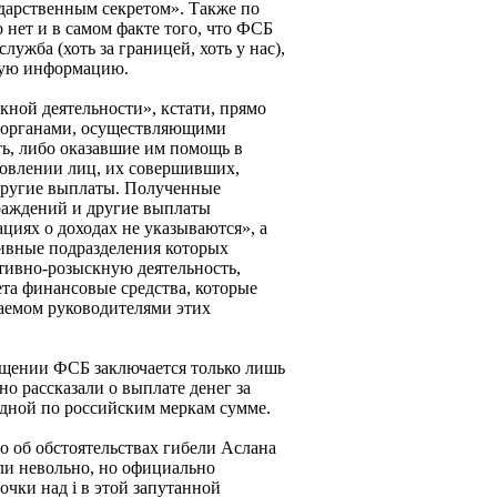
дарственным секретом». Также по
нет и в самом факте того, что ФСБ
лужба (хоть за границей, хоть у нас),
иную информацию.
кной деятельности», кстати, прямо
с органами, осуществляющими
ь, либо оказавшие им помощь в
новлении лиц, их совершивших,
другие выплаты. Полученные
аждений и другие выплаты
ациях о доходах не указываются», а
ивные подразделения которых
тивно-розыскную деятельность,
та финансовые средства, которые
ваемом руководителями этих
бщении ФСБ заключается только лишь
но рассказали о выплате денег за
дной по российским меркам сумме.
о об обстоятельствах гибели Аслана
ли невольно, но официально
очки над i в этой запутанной