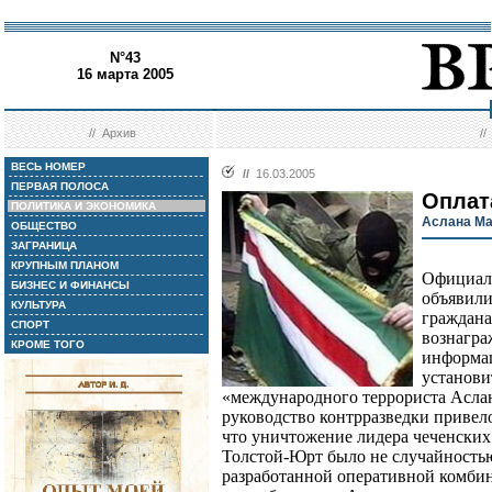
N°43
16 марта 2005
//
Архив
/
ВЕСЬ НОМЕР
//
16.03.2005
ПЕРВАЯ ПОЛОСА
Оплат
ПОЛИТИКА И ЭКОНОМИКА
Аслана Ма
ОБЩЕСТВО
ЗАГРАНИЦА
КРУПНЫМ ПЛАНОМ
Официал
БИЗНЕС И ФИНАНСЫ
объявили
КУЛЬТУРА
граждан
СПОРТ
вознагра
КРОМЕ ТОГО
информац
установи
«международного террориста Аслан
руководство контрразведки привело
что уничтожение лидера чеченских 
Толстой-Юрт было не случайностью
разработанной оперативной комбин