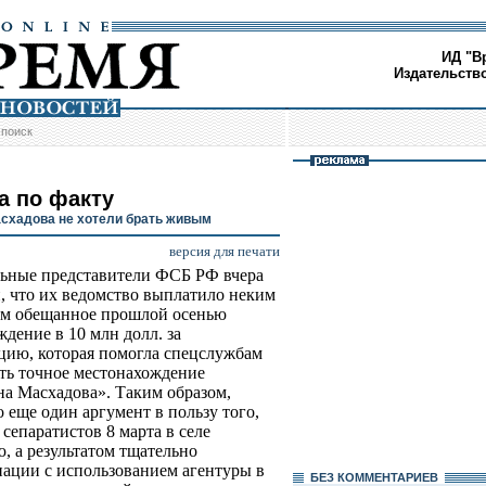
ИД "В
Издательств
/
поиск
а по факту
схадова не хотели брать живым
версия для печати
ьные представители ФСБ РФ вчера
, что их ведомство выплатило неким
ам обещанное прошлой осенью
ждение в 10 млн долл. за
ию, которая помогла спецслужбам
ть точное местонахождение
а Масхадова». Таким образом,
 еще один аргумент в пользу того,
сепаратистов 8 марта в селе
, а результатом тщательно
ации с использованием агентуры в
БЕЗ КОМMЕНТАРИЕВ