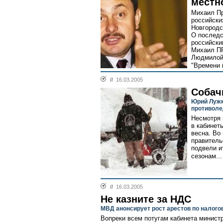
местн
Михаил Пр
российски
Новгородс
О последс
российски
Михаил П
Людмилой
"Времени н
//
16.03.2005
Собач
Юрий Лужк
противоле
Несмотря 
в кабинет
весна. Во
правитель
подвели и
сезонам...
//
16.03.2005
Не казните за НДС
МВД анонсирует рост арестов по налог
Вопреки всем потугам кабинета минист