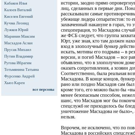
истории, заодно прямо опровергну
Кабаков Илья
лиц, сделанных в первые дни. Пон
Калоев Виталий
рассказывали самые противоречивы
Киселев Евгений
убежище лидера сепаратистов: то 
Кучма Леонид
захваченный накануне в горах, то 
Лужков Юрий
спецоперация, то Масхадова случай
же ФСБ следует, что группа захвата
Маринин Максим
Юрт, уже зная, кто там должен нахо
Масхадов Аслан
вход в злополучный бункер действ
Прусак Михаил
искать, мотивы его подрыва -- в ре
Путин Владимир
версии, и погиб Масхадов -- все ра
объявлено, что в злополучном доме
Ругова Ибрагим
оказать сопротивления, а хозяин до
Тотьмянина Татьяна
Соответственно, была реальная во
Фурсенко Андрей
Масхадова. В конце концов, бункер
Хьюз Карен
рано или поздно Масхадов сам был
все персоны
кроме того, его можно было бы «в
менее безопасным способом, нежели
шанс, что Масхадов мог бы покончи
спецслужб не приходилось бы бледн
уничтожение Масхадова не было», 
нельзя.
Впрочем, не исключено, что по по
Масхадова в российских спецслужба