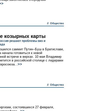
>>
//
Общество
е козырных карты
Россия решают проблемы виз и
ада
ршился саммит Путин--Буш в Братиславе,
а начала готовиться к новой
нной встрече в верхах. 10 мая Владимир
ретится в российской столице с лидерами
>>
Евросоюза...
//
Общество
иргизии, состоявшихся 27 февраля,