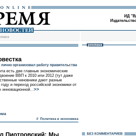
ИД "В
Издательств
/
поиск
овестка
 лично организовал работу правительства
нта есть две главные экономические
удвоение ВВП к 2010 или 2012 (тут даже
ственные чиновники дают разные
) году и переход российской экономики от
>>
к инновационной...
рма
//
Политика и экономика
л Пиотровский: Мы
БЕЗ КОМMЕНТАРИЕВ