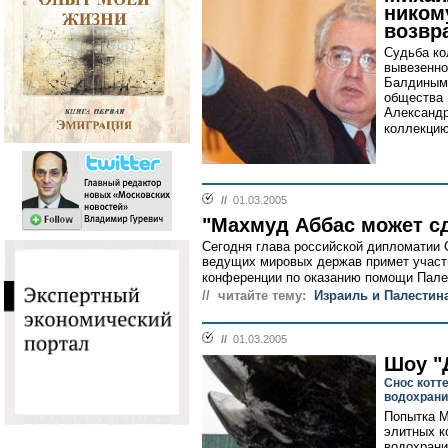
ником
возвр
Судьба ко
вывезенно
Балдиным,
общества 
Александр
коллекцию
//
01.03.2005
"Махмуд Аббас может с
Сегодня глава российской дипломатии
ведущих мировых держав примет участ
конференции по оказанию помощи Палес
// читайте тему:
Израиль и Палестин
//
01.03.2005
Шоу "
Снос котт
водохрани
Попытка М
элитных к
водохран