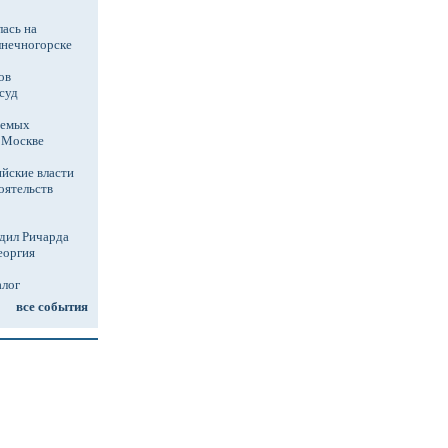
ась на
лнечногорске
ов
суд
аемых
в Москве
йские власти
оятельств
дил Ричарда
еоргия
алог
все события