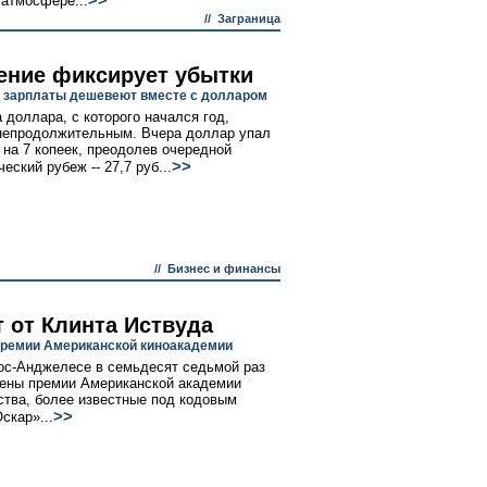
>>
 атмосфере...
//
Заграница
ение фиксирует убытки
зарплаты дешевеют вместе с долларом
 доллара, с которого начался год,
непродолжительным. Вчера доллар упал
 на 7 копеек, преодолев очередной
>>
еский рубеж -- 27,7 руб...
//
Бизнес и финансы
т от Клинта Иствуда
ремии Американской киноакадемии
ос-Анджелесе в семьдесят седьмой раз
ены премии Американской академии
ства, более известные под кодовым
>>
скар»...