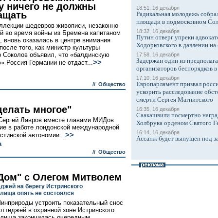
у ничего не должны
18:51, 16 декабря
ащать
Радикальная молодежь собрал
площади в подмосковном Со
ллекции шедевров живописи, незаконно
18:32, 16 декабря
й во время войны из Бремена капитаном
Путин отверг упреки адвокат
 вновь оказалась в центре внимания
Ходорковского в давлении на 
после того, как министр культуры
 Соколов объявил, что «балдинскую
17:58, 16 декабря
Задержан один из предполаг
>>
» Россия Германии не отдаст...
организаторов беспорядков 
17:10, 16 декабря
Европарламент призвал росси
//
Общество
ускорить расследование обст
смерти Сергея Магнитского
делать многое"
16:35, 16 декабря
Саакашвили посмертно награ
 Сергей Лавров вместе главами МИДов
Холбрука орденом Святого Г
ие в работе лондонской международной
16:14, 16 декабря
>>
тинской автономии...
Ассанж будет выпущен под з
а
//
Общество
Дом" с Олегом Митволем
еджей на берегу Истринского
лища опять не состоялся
инприроды устроить показательный снос
оттеджей в охранной зоне Истринского
илища закончилась очередным