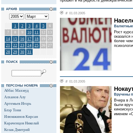
прошел в на редкость демократической
АРХИВ
//
01.03.2005
Насел
1
2
3
4
5
6
Валютные 
Рост курса
7
8
9
10
11
12
13
оказался 
14
15
16
17
18
19
20
более чем
21
22
23
24
25
26
27
психологич
28
29
30
31
ПОИСК
//
01.03.2005
ПЕРСОНЫ НОМЕРА
Нокау
Аббас Махмуд
Вручены п
Алханов Алу
Вчера в Л
Артемьев Игорь
были вруч
киноискус
Блэр Тони
именем «О
Илюмжинов Кирсан
Караченцов Николай
Козак Дмитрий