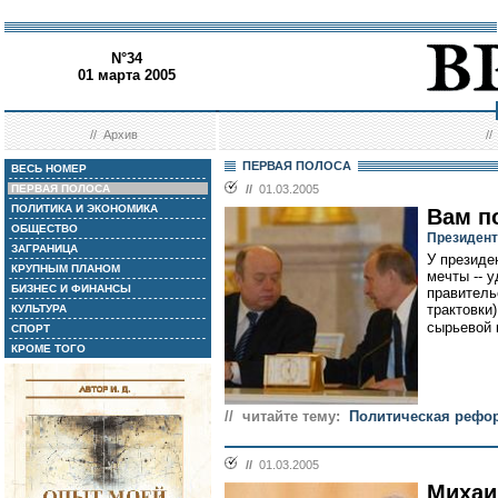
N°34
01 марта 2005
//
Архив
/
ПЕРВАЯ ПОЛОСА
ВЕСЬ НОМЕР
ПЕРВАЯ ПОЛОСА
//
01.03.2005
ПОЛИТИКА И ЭКОНОМИКА
Вам п
ОБЩЕСТВО
Президент
ЗАГРАНИЦА
У президе
КРУПНЫМ ПЛАНОМ
мечты -- 
БИЗНЕС И ФИНАНСЫ
правитель
трактовки
КУЛЬТУРА
сырьевой 
СПОРТ
КРОМЕ ТОГО
// читайте тему:
Политическая рефо
//
01.03.2005
Михаи