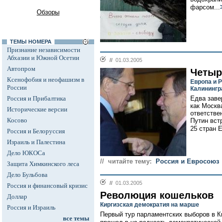
фарсом...
Обзоры
ТЕМЫ НОМЕРА
Признание независимости
Абхазии и Южной Осетии
//
01.03.2005
Автопром
Четыр
Ксенофобия и неофашизм в
Европа и 
России
Калинингр
Россия и Прибалтика
Едва заве
как Москв
Исторические версии
ответстве
Косово
Путин вст
25 стран 
Россия и Белоруссия
Израиль и Палестина
Дело ЮКОСа
// читайте тему:
Россия и Евросоюз
Защита Химкинского леса
Дело Бульбова
//
01.03.2005
Россия и финансовый кризис
Революция кошельков
Доллар
Киргизская демократия на марше
Россия и Израиль
Первый тур парламентских выборов в К
все темы