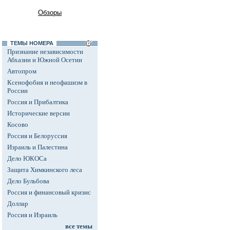
Обзоры
ТЕМЫ НОМЕРА
Признание независимости
Абхазии и Южной Осетии
Автопром
Ксенофобия и неофашизм в
России
Россия и Прибалтика
Исторические версии
Косово
Россия и Белоруссия
Израиль и Палестина
Дело ЮКОСа
Защита Химкинского леса
Дело Бульбова
Россия и финансовый кризис
Доллар
Россия и Израиль
все темы