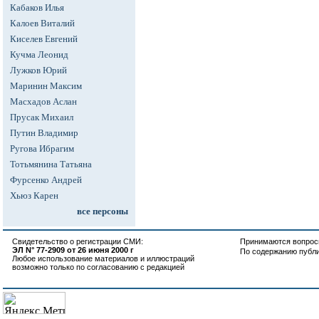
Кабаков Илья
Калоев Виталий
Киселев Евгений
Кучма Леонид
Лужков Юрий
Маринин Максим
Масхадов Аслан
Прусак Михаил
Путин Владимир
Ругова Ибрагим
Тотьмянина Татьяна
Фурсенко Андрей
Хьюз Карен
все персоны
Свидетельство о регистрации СМИ:
Принимаются вопросы
ЭЛ N° 77-2909 от 26 июня 2000 г
По содержанию публ
Любое использование материалов и иллюстраций
возможно только по согласованию с редакцией