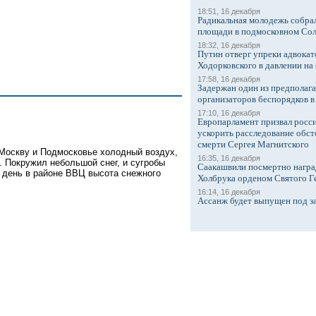
18:51, 16 декабря
Радикальная молодежь собрал
площади в подмосковном Со
18:32, 16 декабря
Путин отверг упреки адвокат
Ходорковского в давлении на 
17:58, 16 декабря
Задержан один из предполаг
организаторов беспорядков 
17:10, 16 декабря
Европарламент призвал росси
ускорить расследование обст
смерти Сергея Магнитского
 Москву и Подмосковье холодный воздух,
16:35, 16 декабря
С. Покружил небольшой снег, и сугробы
Саакашвили посмертно награ
 день в районе ВВЦ высота снежного
Холбрука орденом Святого Г
16:14, 16 декабря
Ассанж будет выпущен под з