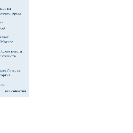
ась на
лнечногорске
ов
суд
аемых
в Москве
йские власти
оятельств
дил Ричарда
еоргия
алог
все события