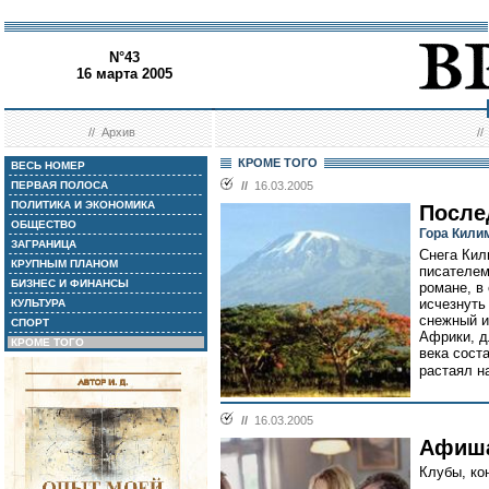
N°43
16 марта 2005
//
Архив
/
КРОМЕ ТОГО
ВЕСЬ НОМЕР
ПЕРВАЯ ПОЛОСА
//
16.03.2005
ПОЛИТИКА И ЭКОНОМИКА
После
ОБЩЕСТВО
Гора Кили
ЗАГРАНИЦА
Снега Кил
КРУПНЫМ ПЛАНОМ
писателем
БИЗНЕС И ФИНАНСЫ
романе, в
исчезнуть
КУЛЬТУРА
снежный и
СПОРТ
Африки, д
КРОМЕ ТОГО
века сост
растаял н
//
16.03.2005
Афиш
Клубы, ко