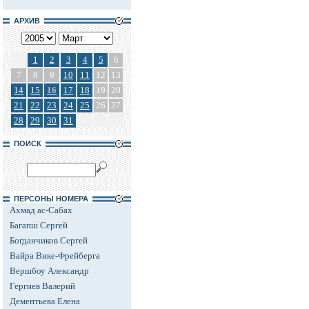
АРХИВ
1
2
3
4
5
6
7
8
9
10
11
12
13
14
15
16
17
18
19
20
21
22
23
24
25
26
27
28
29
30
31
ПОИСК
ПЕРСОНЫ НОМЕРА
Ахмад ас-Сабах
Багапш Сергей
Богданчиков Сергей
Вайра Вике-Фрейберга
Вершбоу Александр
Гергиев Валерий
Дементьева Елена