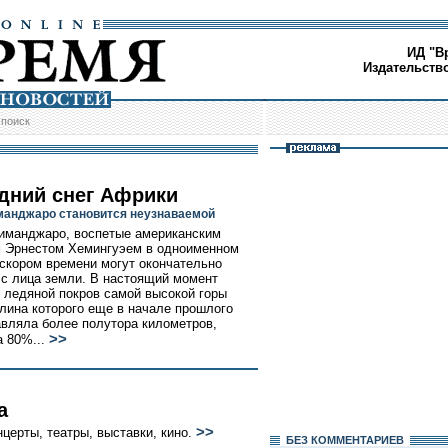
ИД "В
Издательств
/
поиск
дний снег Африки
манджаро становится неузнаваемой
иманджаро, воспетые американским
 Эрнестом Хемингуэем в одноименном
 скором времени могут окончательно
 с лица земли. В настоящий момент
 ледяной покров самой высокой горы
лина которого еще в начале прошлого
авляла более полутора километров,
>>
а 80%...
а
>>
нцерты, театры, выставки, кино.
БЕЗ КОМMЕНТАРИЕВ