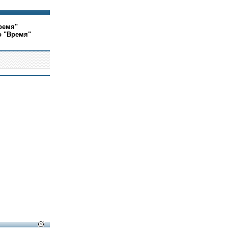
ремя"
о "Время"