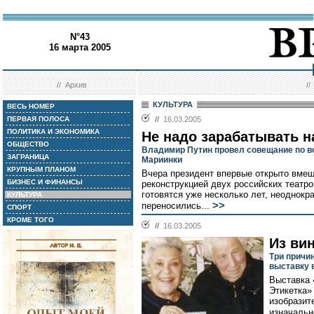
N°43
16 марта 2005
//
Архив
/
КУЛЬТУРА
ВЕСЬ НОМЕР
ПЕРВАЯ ПОЛОСА
//
16.03.2005
ПОЛИТИКА И ЭКОНОМИКА
Не надо зарабатывать н
ОБЩЕСТВО
Владимир Путин провел совещание по в
ЗАГРАНИЦА
Мариинки
КРУПНЫМ ПЛАНОМ
Вчера президент впервые открыто вмеш
БИЗНЕС И ФИНАНСЫ
реконструкцией двух российских театро
готовятся уже несколько лет, неоднокр
КУЛЬТУРА
>>
переносились...
СПОРТ
КРОМЕ ТОГО
//
16.03.2005
Из вин
Три причи
выставку 
Выставка 
Этикетка»
изобразит
изначальн