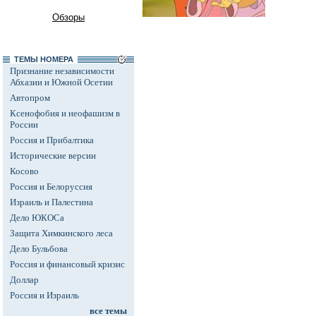
Обзоры
ТЕМЫ НОМЕРА
Признание независимости
Абхазии и Южной Осетии
Автопром
Ксенофобия и неофашизм в
России
Россия и Прибалтика
Исторические версии
Косово
Россия и Белоруссия
Израиль и Палестина
Дело ЮКОСа
Защита Химкинского леса
Дело Бульбова
Россия и финансовый кризис
Доллар
Россия и Израиль
все темы