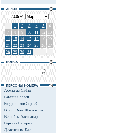
АРХИВ
1
2
3
4
5
6
7
8
9
10
11
12
13
14
15
16
17
18
19
20
21
22
23
24
25
26
27
28
29
30
31
ПОИСК
ПЕРСОНЫ НОМЕРА
Ахмад ас-Сабах
Багапш Сергей
Богданчиков Сергей
Вайра Вике-Фрейберга
Вершбоу Александр
Гергиев Валерий
Дементьева Елена