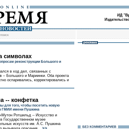
ИД "В
Издательств
/
поиск
а символах
опросам реконструкции Большого и
ался в ход дел, связанных с
в -- Большого и Мариинки. Оба проекта
атно оспаривались, корректировались и
а -- конфетка
ны для того, чтобы посетить новую
в ГМИИ имени Пушкина
«Мутон Ротшильд -- Искусство и
 в Государственном музее
ельных искусств им. А.С. Пушкина
БЕЗ КОМMЕНТАРИЕВ
>>
о вызывала опасения...