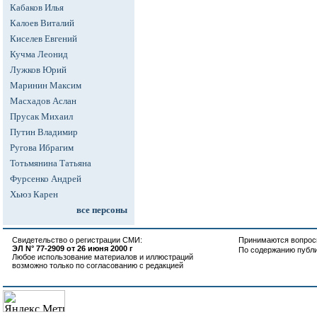
Кабаков Илья
Калоев Виталий
Киселев Евгений
Кучма Леонид
Лужков Юрий
Маринин Максим
Масхадов Аслан
Прусак Михаил
Путин Владимир
Ругова Ибрагим
Тотьмянина Татьяна
Фурсенко Андрей
Хьюз Карен
все персоны
Свидетельство о регистрации СМИ:
Принимаются вопросы
ЭЛ N° 77-2909 от 26 июня 2000 г
По содержанию публ
Любое использование материалов и иллюстраций
возможно только по согласованию с редакцией