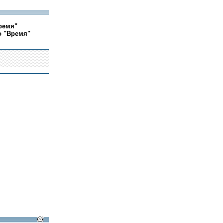
ремя"
о "Время"