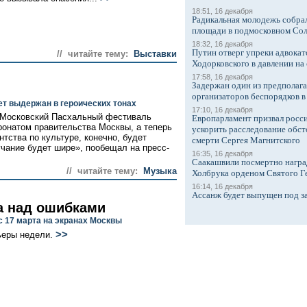
18:51, 16 декабря
Радикальная молодежь собрал
площади в подмосковном Со
18:32, 16 декабря
Путин отверг упреки адвокат
// читайте тему:
Выставки
Ходорковского в давлении на 
17:58, 16 декабря
Задержан один из предполаг
организаторов беспорядков 
т выдержан в героических тонах
17:10, 16 декабря
у Московский Пасхальный фестиваль
Европарламент призвал росси
ронатом правительства Москвы, а теперь
ускорить расследование обст
тства по культуре, конечно, будет
смерти Сергея Магнитского
учание будет шире», пообещал на пресс-
16:35, 16 декабря
Саакашвили посмертно награ
// читайте тему:
Музыка
Холбрука орденом Святого Г
16:14, 16 декабря
Ассанж будет выпущен под з
а над ошибками
с 17 марта на экранах Москвы
>>
ьеры недели.