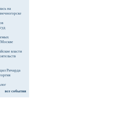
ась на
лнечногорске
ов
суд
аемых
в Москве
йские власти
оятельств
дил Ричарда
еоргия
алог
все события