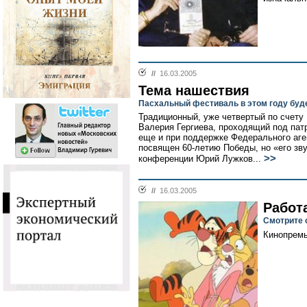
//
16.03.2005
Тема нашествия
Пасхальный фестиваль в этом году буде
Традиционный, уже четвертый по счет
Валерия Гергиева, проходящий под пат
еще и при поддержке Федерального аген
посвящен 60-летию Победы, но «его зв
>>
конференции Юрий Лужков...
//
16.03.2005
Работ
Смотрите 
Кинопрем