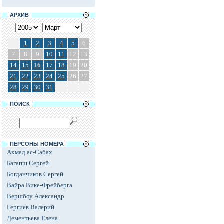
АРХИВ
1
2
3
4
5
6
7
8
9
10
11
12
13
14
15
16
17
18
19
20
21
22
23
24
25
26
27
28
29
30
31
ПОИСК
ПЕРСОНЫ НОМЕРА
Ахмад ас-Сабах
Багапш Сергей
Богданчиков Сергей
Вайра Вике-Фрейберга
Вершбоу Александр
Гергиев Валерий
Дементьева Елена