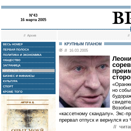
N°43
16 марта 2005
//
Архив
/
КРУПНЫМ ПЛАНОМ
ВЕСЬ НОМЕР
ПЕРВАЯ ПОЛОСА
//
16.03.2005
ПОЛИТИКА И ЭКОНОМИКА
Леони
ОБЩЕСТВО
сорев
ЗАГРАНИЦА
преи
КРУПНЫМ ПЛАНОМ
стор
БИЗНЕС И ФИНАНСЫ
КУЛЬТУРА
«Оранж
СПОРТ
но собы
КРОМЕ ТОГО
будораж
свидете
Возобно
«кассетному скандалу». Экс-п
прервал отпуск и вернулся из 
// чита