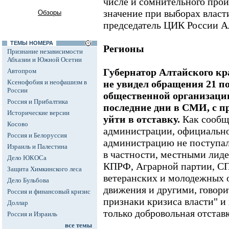
числе и сомнительного про
значение при выборах власти
Обзоры
председатель ЦИК России А
ТЕМЫ НОМЕРА
Регионы
Признание независимости
Абхазии и Южной Осетии
Губернатор Алтайского к
Автопром
Ксенофобия и неофашизм в
не увидел обращения 21 п
России
общественной организации
Россия и Прибалтика
последние дни в СМИ, с п
Исторические версии
уйти в отставку.
Как сообщ
Косово
администрации, официально
Россия и Белоруссия
администрацию не поступал
Израиль и Палестина
в частности, местными лид
Дело ЮКОСа
КПРФ, Аграрной партии, СП
Защита Химкинского леса
ветеранских и молодежных 
Дело Бульбова
движения и другими, говорит
Россия и финансовый кризис
признаки кризиса власти" и 
Доллар
только добровольная отставк
Россия и Израиль
все темы