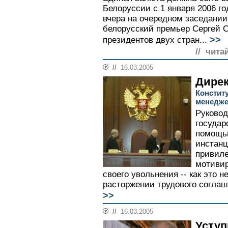
Белоруссии с 1 января 2006 го
вчера на очередном заседании
белорусский премьер Сергей 
>>
президентов двух стран...
// чита
//
16.03.2005
Дире
Констит
менедж
Руковод
государ
помощь
инстанц
привиле
мотивир
своего увольнения -- как это 
расторжении трудового соглаш
>>
//
16.03.2005
Уступ