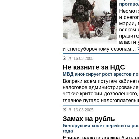
противо
Несмот
и снего
мэрии, 
всяком 
правите
власти 
и снегоуборочному сезонам...
//
16.03.2005
Не казните за НДС
МВД анонсирует рост арестов п
Вопреки всем потугам кабинет
налоговое администрирование
четкие критерии дозволенного,
главное пугало налогоплательщ
//
16.03.2005
Замах на рубль
Белоруссия хочет перейти на ро
года
Единая валюта должна быть в