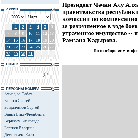
Президент Чечни Алу Алх
АРХИВ
правительства республики
комиссии по компенсаци
за разрушенное в ходе бое
1
2
3
4
5
6
утраченное имущество -- 
7
8
9
10
11
12
13
Рамзана Кадырова.
14
15
16
17
18
19
20
21
22
23
24
25
26
27
По сообщениям инфо
28
29
30
31
ПОИСК
ПЕРСОНЫ НОМЕРА
Ахмад ас-Сабах
Багапш Сергей
Богданчиков Сергей
Вайра Вике-Фрейберга
Вершбоу Александр
Гергиев Валерий
Дементьева Елена