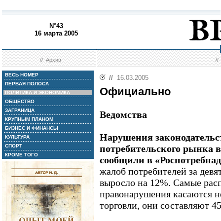
N°43
16 марта 2005
//
Архив
/
ВЕСЬ НОМЕР
//
16.03.2005
ПЕРВАЯ ПОЛОСА
Официально
ПОЛИТИКА И ЭКОНОМИКА
ОБЩЕСТВО
ЗАГРАНИЦА
Ведомства
КРУПНЫМ ПЛАНОМ
БИЗНЕС И ФИНАНСЫ
Нарушения законодательст
КУЛЬТУРА
СПОРТ
потребительского рынка в
КРОМЕ ТОГО
сообщили в «Роспотребнад
жалоб потребителей за девя
выросло на 12%. Самые рас
правонарушения касаются н
торговли, они составляют 4