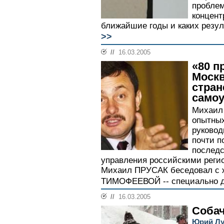
пробле
концент
ближайшие годы и каких резул
>>
//
16.03.2005
«80 п
Москв
стран
само
Михаил 
опытных
руковод
почти п
послед
управления российскими реги
Михаил ПРУСАК беседовал с
ТИМОФЕЕВОЙ -- специально дл
//
16.03.2005
Собач
Юрий Лу