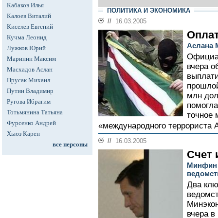
Кабаков Илья
ПОЛИТИКА И ЭКОНОМИКА
Калоев Виталий
//
16.03.2005
Киселев Евгений
Оплат
Кучма Леонид
Аслана 
Лужков Юрий
Официа
Маринин Максим
вчера о
Масхадов Аслан
выплати
Прусак Михаил
прошлой
Путин Владимир
млн дол
Ругова Ибрагим
помогла
Тотьмянина Татьяна
точное 
Фурсенко Андрей
«международного террориста А
Хьюз Карен
//
16.03.2005
все персоны
Счет 
Минфин 
ведомст
Два клю
ведомст
Минэкон
вчера в