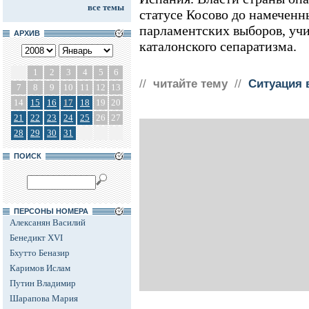
все темы
статусе Косово до намеченн
парламентских выборов, учи
АРХИВ
каталонского сепаратизма.
1
2
3
4
5
6
//
читайте тему
//
Ситуация 
7
8
9
10
11
12
13
14
15
16
17
18
19
20
21
22
23
24
25
26
27
28
29
30
31
ПОИСК
ПЕРСОНЫ НОМЕРА
Алексанян Василий
Бенедикт XVI
Бхутто Беназир
Каримов Ислам
Путин Владимир
Шарапова Мария