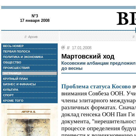
N°3
17 января 2008
//
Архив
/
ВЕСЬ НОМЕР
//
17.01.2008
ПЕРВАЯ ПОЛОСА
Мартовский ход
ПОЛИТИКА И ЭКОНОМИКА
Косовским албанцам предложил
ОБЩЕСТВО
до весны
ПРОИСШЕСТВИЯ
ЗАГРАНИЦА
КРУПНЫЙ ПЛАН
БИЗНЕС И ФИНАНСЫ
Проблема статуса Косово
в
КУЛЬТУРА
внимания Совбеза ООН. Учи
СПОРТ
члены элитарного междунаро
КРОМЕ ТОГО
различных форматах. Снача
доклад генсека ООН Пан Ги
документа, "нерешительност
процессе определения будущ
привести к возникновению н