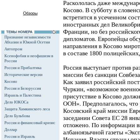
Раскололась даже междунар
Косово. В субботу в словенс
Обзоры
встретится в усеченном сост
иностранных дел Великобри
Франции, но без российског
ТЕМЫ НОМЕРА
Признание независимости
дипломатов. Европейцы обс
Абхазии и Южной Осетии
направления в Косово миро
Автопром
в составе 1800 полицейских
Ксенофобия и неофашизм в
России
Россия выступает против р
Россия и Прибалтика
миссии без санкции Совбеза
Исторические версии
Как заявил российский пос
Косово
Чуркин, «возможное военное
Россия и Белоруссия
Израиль и Палестина
присутствие в Косово должн
Дело ЮКОСа
ООН». Предполагалось, что
Защита Химкинского леса
Косовский край миссии Евр
Дело Бульбова
заседании Совета ЕС 28 янв
Россия и финансовый кризис
отложено. По информации 
Доллар
албаноязычной газеты «Эксп
Россия и Израиль
Испания. Власти страны опа