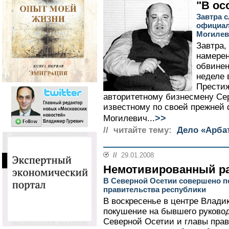
"В ос
Завтра 
официал
Могилев
Завтра,
намере
обвине
неделе 
Престиж
авторитетному бизнесмену Се
известному по своей прежней
>>
Могилевич...
// читайте тему:
Дело «Арба
//
29.01.2008
Немотивированный р
В Северной Осетии совершено п
правительства республики
В воскресенье в центре Влади
покушение на бывшего руково
Северной Осетии и главы прав