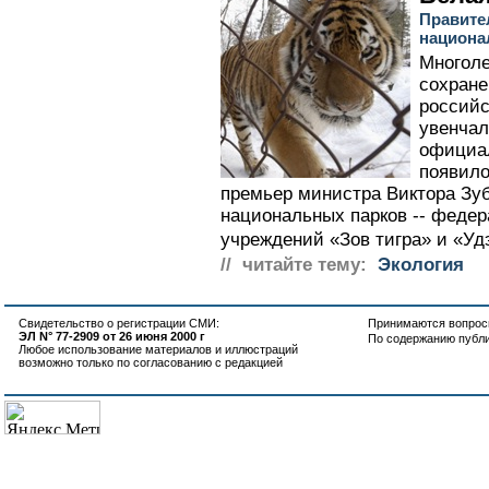
Правите
национа
Многоле
сохране
российс
увенчал
официал
появило
премьер министра Виктора Зуб
национальных парков -- феде
учреждений «Зов тигра» и «Удэ
// читайте тему:
Экология
Свидетельство о регистрации СМИ:
Принимаются вопросы
ЭЛ N° 77-2909 от 26 июня 2000 г
По содержанию публ
Любое использование материалов и иллюстраций
возможно только по согласованию с редакцией