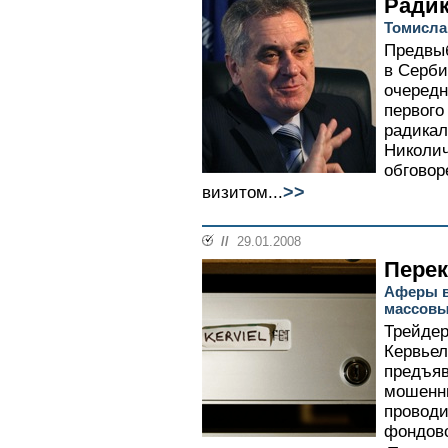
Ради
Томисла
Предвыб
в Серби
очередн
первого
радикал
Николич
обговор
>>
визитом...
//
29.01.2008
Перек
Аферы в 
массовы
Трейдер
Кервьел
предъяв
мошенни
проводи
фондово