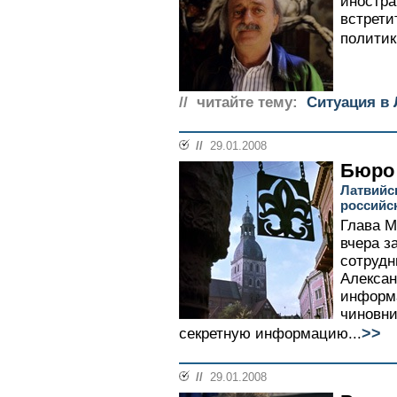
иностра
встрети
политик
// читайте тему:
Cитуация в
//
29.01.2008
Бюро
Латвийс
российс
Глава 
вчера з
сотрудн
Алексан
информ
чиновни
>>
секретную информацию...
//
29.01.2008