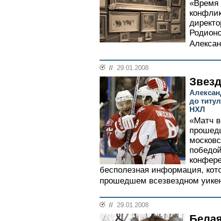
«Время 
конфлик
директо
Родион
Алексан
//
29.01.2008
Звез
Алексан
до титул
НХЛ
«Матч в
прошедш
московс
победой
конфере
бесполезная информация, кот
прошедшем всезвездном уикен
//
29.01.2008
Белая