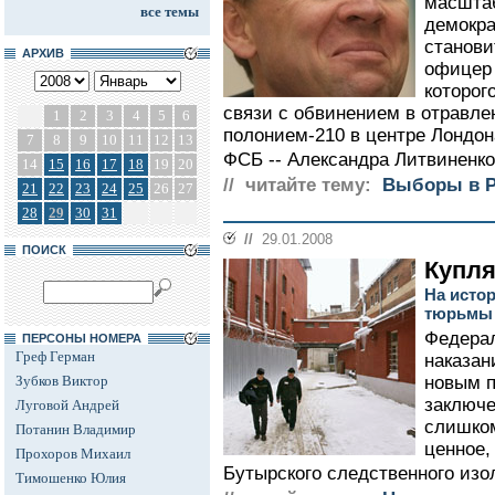
масштаб
все темы
демокра
станови
АРХИВ
офицер
которог
связи с обвинением в отравл
1
2
3
4
5
6
полонием-210 в центре Лондо
7
8
9
10
11
12
13
ФСБ -- Александра Литвиненко.
14
15
16
17
18
19
20
// читайте тему:
Выборы в Р
21
22
23
24
25
26
27
28
29
30
31
//
29.01.2008
ПОИСК
Купля
На исто
тюрьмы 
Федера
ПЕРСОНЫ НОМЕРА
Греф Герман
наказан
Зубков Виктор
новым 
заключе
Луговой Андрей
слишком
Потанин Владимир
ценное,
Прохоров Михаил
Бутырского следственного изол
Тимошенко Юлия