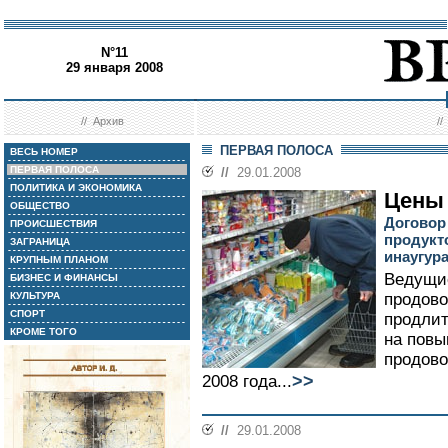
N°11
29 января 2008
//
Архив
/
ПЕРВАЯ ПОЛОСА
ВЕСЬ НОМЕР
ПЕРВАЯ ПОЛОСА
//
29.01.2008
ПОЛИТИКА И ЭКОНОМИКА
Цены 
ОБЩЕСТВО
Договор
ПРОИСШЕСТВИЯ
продукт
ЗАГРАНИЦА
инаугур
КРУПНЫМ ПЛАНОМ
Ведущие
БИЗНЕС И ФИНАНСЫ
КУЛЬТУРА
продово
СПОРТ
продлит
КРОМЕ ТОГО
на повы
продово
>>
2008 года...
//
29.01.2008