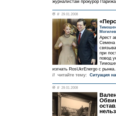
журналистам прокурор Парижа
//
29.01.2008
«Перс
Тимошен
Могилев
Арест а
Семена 
связыва
при пос
повод у
Тимошен
изгнать RosUkrEnergo с рынка..
// читайте тему:
Ситуация на
//
29.01.2008
Вален
Обвин
остав
нель