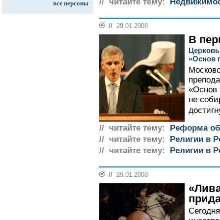
// читайте тему:
Недвижимо
все персоны
//
29.01.2008
В пер
Церковь 
«Основ 
Московс
препода
«Основ 
не соби
достигн
// читайте тему:
Реформа об
// читайте тему:
Религии в Р
// читайте тему:
Религии в Р
//
29.01.2008
«Лива
прида
Сегодня