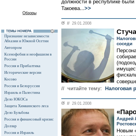
должности в республике были
>>
Такоева...
Обзоры
//
29.01.2008
Стуча
ТЕМЫ НОМЕРА
Признание независимости
Налогов
Абхазии и Южной Осетии
соседи
Автопром
Персона
Ксенофобия и неофашизм в
собирае
России
(подохо
Россия и Прибалтика
имущест
Исторические версии
фискалы
Косово
соверше
Россия и Белоруссия
// читайте тему:
Налоговая 
Израиль и Палестина
Дело ЮКОСа
//
29.01.2008
Защита Химкинского леса
«Паро
Дело Бульбова
Андрей 
Россия и финансовый кризис
Ростовс
Доллар
Новым «
Россия и Израиль