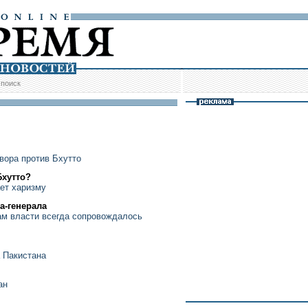
/
поиск
вора против Бхутто
Бхутто?
ет харизму
а-генерала
ам власти всегда сопровождалось
а Пакистана
ан