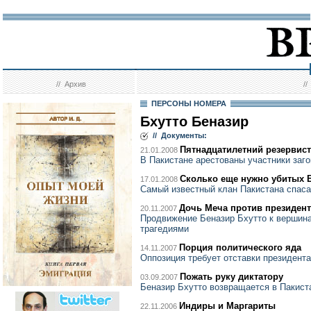
//
Архив
/
ПЕРСОНЫ НОМЕРА
Бхутто Беназир
// Документы:
Пятнадцатилетний резервист
21.01.2008
В Пакистане арестованы участники заго
Сколько еще нужно убитых 
17.01.2008
Самый известный клан Пакистана спаса
Дочь Меча против президент
20.11.2007
Продвижение Беназир Бхутто к вершин
трагедиями
Порция политического яда
14.11.2007
Оппозиция требует отставки президент
Пожать руку диктатору
03.09.2007
Беназир Бхутто возвращается в Пакист
Индиры и Маргариты
22.11.2006