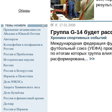
результ
Обзоры
//
17.01.2008
ТЕМЫ НОМЕРА
Признание независимости
Группа G-14 будет ра
Абхазии и Южной Осетии
Хроника спортивных событий
Автопром
Международная федерация фу
Ксенофобия и неофашизм в
футбольный союз (УЕФА) пров
России
по итогам которых группа вли
Россия и Прибалтика
>>
расформирована...
Исторические версии
Косово
Россия и Белоруссия
Израиль и Палестина
Дело ЮКОСа
Защита Химкинского леса
Дело Бульбова
Россия и финансовый кризис
Доллар
Россия и Израиль