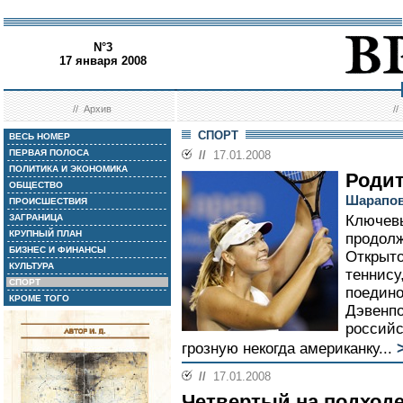
N°3
17 января 2008
//
Архив
/
СПОРТ
ВЕСЬ НОМЕР
ПЕРВАЯ ПОЛОСА
//
17.01.2008
ПОЛИТИКА И ЭКОНОМИКА
Родит
ОБЩЕСТВО
Шарапов
ПРОИСШЕСТВИЯ
ЗАГРАНИЦА
Ключевы
КРУПНЫЙ ПЛАН
продол
БИЗНЕС И ФИНАНСЫ
Открыто
КУЛЬТУРА
теннису
СПОРТ
поедино
КРОМЕ ТОГО
Дэвенпо
российс
грозную некогда американку...
//
17.01.2008
Четвертый на подход