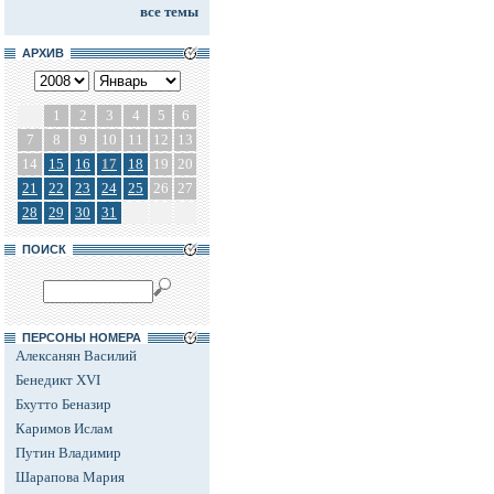
все темы
АРХИВ
1
2
3
4
5
6
7
8
9
10
11
12
13
14
15
16
17
18
19
20
21
22
23
24
25
26
27
28
29
30
31
ПОИСК
ПЕРСОНЫ НОМЕРА
Алексанян Василий
Бенедикт XVI
Бхутто Беназир
Каримов Ислам
Путин Владимир
Шарапова Мария