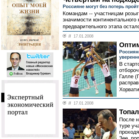
Россияне могут без потерь прой
Командам -- участницам розыг
значимости континентального 
предварительного этапа остало
//
17.01.2008
Опти
Россиян
уверенн
В старт
отбороч
Галле (
расправ
Хорватии
//
17.01.2008
Топал
После н
туре уч
проходя
Зее, по