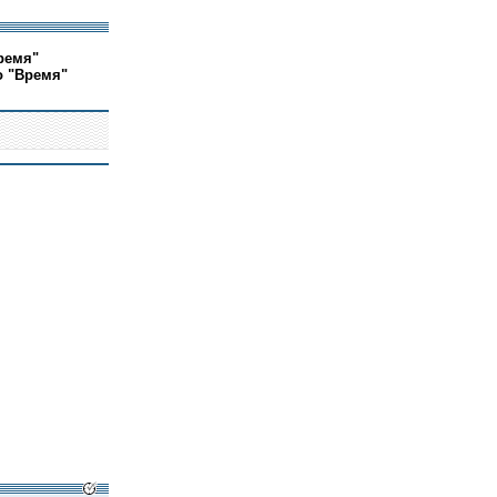
ремя"
о "Время"