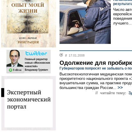
результат
Число авт
европейск
поведения
лучшего..
//
17.01.2008
Одолжение для пробир
Губернаторов попросят не забывать о 
Высокотехнологичная медицинская помо
приоритетного национального проекта 
внушительная сумма, на практике прод
>>
большинства граждан России...
// читайте тему:
З