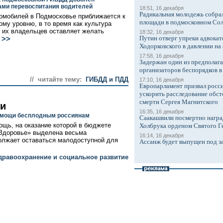
ами перевоспитания водителей
18:51, 16 декабря
Радикальная молодежь собрал
омобилей в Подмосковье приближается к
площади в подмосковном Со
ому уровню, в то время как культура
 их владельцев оставляет желать
18:32, 16 декабря
Путин отверг упреки адвокат
>>
.
Ходорковского в давлении на 
17:58, 16 декабря
Задержан один из предполаг
организаторов беспорядков 
// читайте тему:
ГИБДД и ПДД
17:10, 16 декабря
Европарламент призвал росси
ускорить расследование обст
смерти Сергея Магнитского
ки
16:35, 16 декабря
помощи бесплодным россиянам
Саакашвили посмертно награ
щь, на оказание которой в бюджете
Холбрука орденом Святого Г
«Здоровье» выделена весьма
16:14, 16 декабря
олжает оставаться малодоступной для
Ассанж будет выпущен под з
дравоохранение и социальное развитие