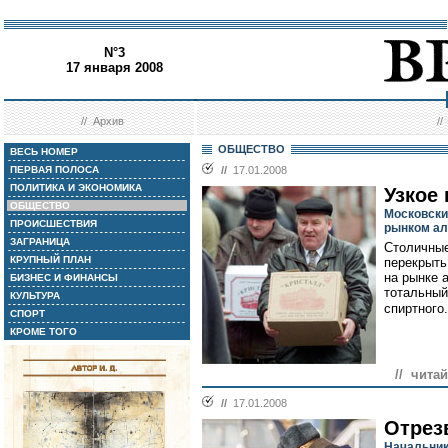
N°3
17 января 2008
//
Архив
/
ОБЩЕСТВО
ВЕСЬ НОМЕР
ПЕРВАЯ ПОЛОСА
//
17.01.2008
ПОЛИТИКА И ЭКОНОМИКА
Узкое
ОБЩЕСТВО
Московски
ПРОИСШЕСТВИЯ
рынком ал
ЗАГРАНИЦА
Столичные
КРУПНЫЙ ПЛАН
перекрыть
на рынке 
БИЗНЕС И ФИНАНСЫ
тотальный
КУЛЬТУРА
спиртного.
СПОРТ
КРОМЕ ТОГО
// читай
//
17.01.2008
Отрез
Начальник