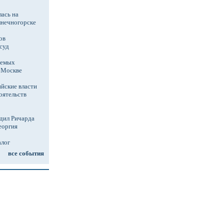
ась на
лнечногорске
ов
суд
аемых
в Москве
йские власти
оятельств
дил Ричарда
еоргия
алог
все события