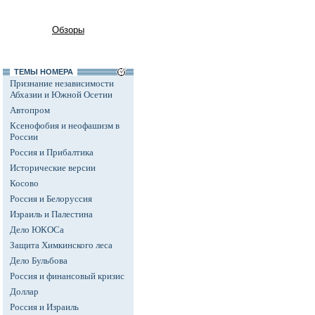
Обзоры
ТЕМЫ НОМЕРА
Признание независимости
Абхазии и Южной Осетии
Автопром
Ксенофобия и неофашизм в
России
Россия и Прибалтика
Исторические версии
Косово
Россия и Белоруссия
Израиль и Палестина
Дело ЮКОСа
Защита Химкинского леса
Дело Бульбова
Россия и финансовый кризис
Доллар
Россия и Израиль