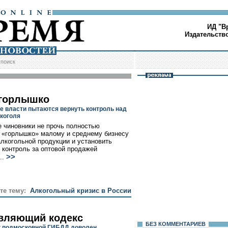
ИД "В
Издательств
/
поиск
 горлышко
е власти пытаются вернуть контроль над
коголя
 чиновники не прочь полностью
 «горлышко» малому и среднему бизнесу
алкогольной продукции и установить
 контроль за оптовой продажей
>>
..
те тему:
Алкогольный кризис в России
вляющий кодекс
БЕЗ КОМMЕНТАРИЕВ
 подмосковной ГИБДД доволен