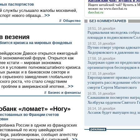
Китайский чай? Купить в М
ных паспортистов
Ищите
китайский чай? Купить в 
можно на www.daochai.ru
ой службы услышало жалобы москвичей,
daochai.ru
>>
порт нового образца...
//
Общество
БЕЗ КОМMЕНТАРИЕВ
18:51, 16 декабря
Радикальная молодежь собрал
в везения
площади в подмосковном Со
 боится кризиса на мировых фондовых
18:32, 16 декабря
Путин отверг упреки адвокат
Ходорковского в давлении на 
вейцарском Давосе открылся ежегодный
 экономический форум. Открылся как
17:58, 16 декабря
Задержан один из предполаг
лее кстати -- мировая экономика
ся в условиях полномасштабного кризиса
организаторов беспорядков 
ых рынках и в банковском секторе и
17:10, 16 декабря
в серьезного замедления глобального
Европарламент призвал росси
ского роста, что стало следствием
ускорить расследование обст
>>
 проблем в американской ипотеке...
смерти Сергея Магнитского
//
Бизнес и финансы
16:35, 16 декабря
Саакашвили посмертно награ
Холбрука орденом Святого Г
обанк «ломает» «Ногу»
16:14, 16 декабря
Ассанж будет выпущен под з
рестованных во Франции счетов
ован
робанка России в одном из французских
рестованный по иску швейцарской
Noga, разблокирован, сообщил агентству
>>
ти источник, знакомый с ситуацией...