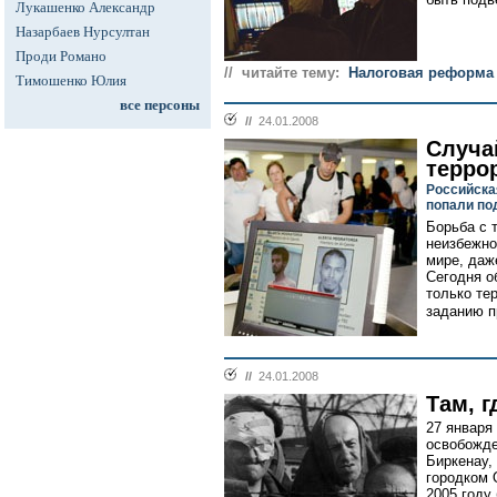
Лукашенко Александр
Назарбаев Нурсултан
Проди Романо
// читайте тему:
Налоговая реформа
Тимошенко Юлия
все персоны
//
24.01.2008
Случа
терро
Российска
попали по
Борьба с т
неизбежно
мире, даж
Сегодня о
только тер
заданию п
//
24.01.2008
Там, г
27 января
освобожде
Биркенау,
городком 
2005 году