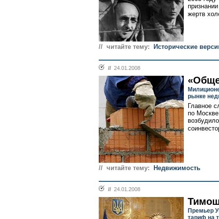
признании
жертв холо
// читайте тему:
Исторические верси
//
24.01.2008
«Обще
Милиционе
рынке нед
Главное с
по Москве
возбудило
соинвесто
// читайте тему:
Недвижимость
//
24.01.2008
Тимош
Премьер У
тариф на т