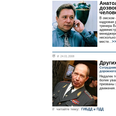
Анато
дозво
челов
В омском 
кадровая 
тренера В
администр
менеджеро
несколько
>
месте...
//
24.01.2008
Других
Сотрудник
дорожного
Недалек т
более ува
призваны 
движения.
// читайте тему:
ГИБДД и ПДД