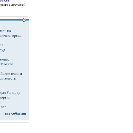
оскве
Москве
с доставкой
ась на
лнечногорске
ов
суд
аемых
в Москве
йские власти
оятельств
дил Ричарда
еоргия
алог
все события