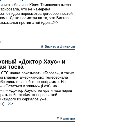
инистр Украины Юлия Тимошенко вчера
трировала, что не намерена
ься от идеи пересмотра договоренностей
мом». Даже несмотря на то, что Виктор
>>
сказался против этой идеи...
е
//
Бизнес и финансы
усный «Доктор Хаус» и
ая тоска
 СТС начал показывать «Героев», и таким
ри главных американских телесериала
обрались в нашей телепрограмме. На
- «Остаться в живых» (Lost), на
» -- «Доктор Хаус», теперь и наш народ
рать себе любимых персонажей
 каждого из сериалов уже
>>
т)...
//
Культура