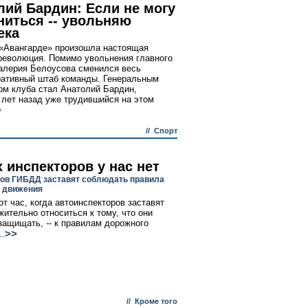
лий Бардин: Если не могу
ниться -- увольняю
ека
«Авангарде» произошла настоящая
революция. Помимо увольнения главного
алерия Белоусова сменился весь
ативный штаб команды. Генеральным
м клуба стал Анатолий Бардин,
 лет назад уже трудившийся на этом
>
//
Спорт
 инспекторов у нас нет
ов ГИБДД заставят соблюдать правила
 движения
от час, когда автоинспекторов заставят
жительно относиться к тому, что они
защищать, -- к правилам дорожного
>>
..
//
Кроме того