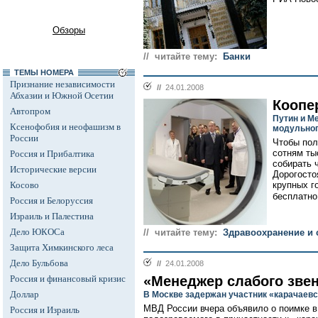
Обзоры
// читайте тему:
Банки
ТЕМЫ НОМЕРА
Признание независимости
//
24.01.2008
Абхазии и Южной Осетии
Коопе
Автопром
Путин и М
Ксенофобия и неофашизм в
модульног
России
Чтобы пол
сотням ты
Россия и Прибалтика
собирать 
Исторические версии
Дорогосто
Косово
крупных г
бесплатно.
Россия и Белоруссия
Израиль и Палестина
Дело ЮКОСа
// читайте тему:
Здравоохранение и 
Защита Химкинского леса
Дело Бульбова
//
24.01.2008
Россия и финансовый кризис
«Менеджер слабого зве
Доллар
В Москве задержан участник «карачаев
МВД России вчера объявило о поимке в
Россия и Израиль