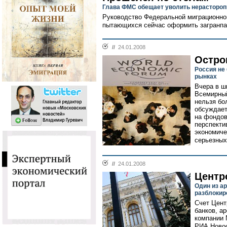
Глава ФМС обещает уволить нерастороп
Руководство Федеральной миграционн
пытающихся сейчас оформить загранпас
//
24.01.2008
Остро
Россия не
рынках
Вчера в ш
Всемирный
нельзя бо
обсуждает
на фондов
перспекти
экономиче
серьезных
//
24.01.2008
Центр
Один из а
разблокир
Счет Цент
банков, а
компании 
РИА Новос