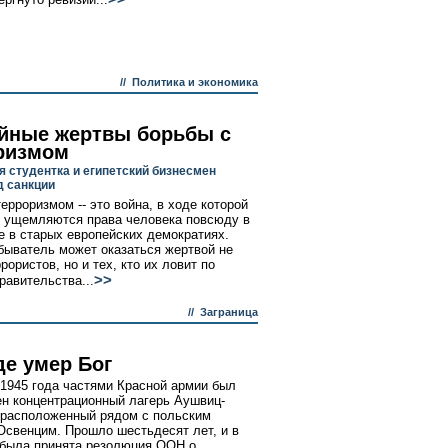
//
Политика и экономика
йные жертвы борьбы с
ризмом
я студентка и египетский бизнесмен
д санкции
ерроризмом -- это война, в ходе которой
 ущемляются права человека повсюду в
е в старых европейских демократиях.
быватель может оказаться жертвой не
рористов, но и тех, кто их ловит по
>>
равительства...
//
Заграница
де умер Бог
 1945 года частями Красной армии был
н концентрационный лагерь Аушвиц-
 расположенный рядом с польским
Освенцим. Прошло шестьдесят лет, и в
 была принята резолюция ООН о