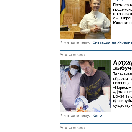
Премьер-м
продемонс
отказыват
с «Газпро
Ющенко вы
// читайте тему:
Ситуация на Украин
//
24.01.2008
Артха
зыбуч
Телеканал
образом т
наконец с
«Первом» -
«Домашнем
может выб
(фанклубы
существую
// читайте тему:
Кино
//
24.01.2008