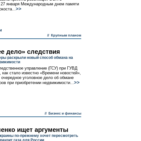
 27 января Международным днем памяти
>>
коста...
и
//
Крупным планом
е дело» следствия
ры раскрыли новый способ обмана на
вижимости
ледственное управление (ГСУ) при ГУВД
, как стало известно «Времени новостей»,
 очередное уголовное дело об обмане
>>
ров при приобретении недвижимости...
//
Бизнес и финансы
енко ищет аргументы
краины по-прежнему хочет пересмотреть
ранзит газа для России