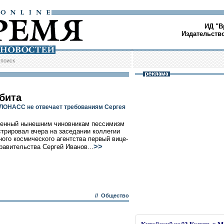
ИД "В
Издательств
/
поиск
 бита
ЛОНАСС не отвечает требованиям Сергея
венный нынешним чиновникам пессимизм
трировал вчера на заседании коллегии
ого космического агентства первый вице-
>>
равительства Сергей Иванов...
//
Общество