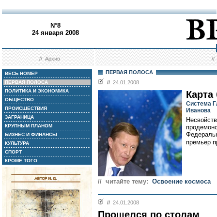
N°8
24 января 2008
//
Архив
/
ПЕРВАЯ ПОЛОСА
ВЕСЬ НОМЕР
ПЕРВАЯ ПОЛОСА
//
24.01.2008
ПОЛИТИКА И ЭКОНОМИКА
Карта
ОБЩЕСТВО
Система Г
ПРОИСШЕСТВИЯ
Иванова
ЗАГРАНИЦА
Несвойст
КРУПНЫМ ПЛАНОМ
продемонс
Федеральн
БИЗНЕС И ФИНАНСЫ
премьер п
КУЛЬТУРА
СПОРТ
КРОМЕ ТОГО
// читайте тему:
Освоение космоса
//
24.01.2008
Прошелся по столам