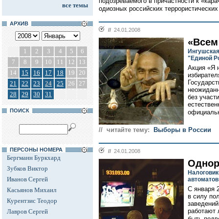
подозреваемого в причастности к «кара
все темы
одиозных российских террористических 
АРХИВ
//
24.01.2008
«Всем
1
2
3
4
5
6
Ингушская
"Единой Р
7
8
9
10
11
12
13
Акция «Я 
14
15
16
17
18
19
20
избирател
Государст
21
22
23
24
25
26
27
неожиданн
28
29
30
31
без участ
естествен
ПОИСК
официальн
// читайте тему:
Выборы в России
ПЕРСОНЫ НОМЕРА
//
24.01.2008
Бергманн Буркхард
Однор
Зубков Виктор
Налоговик
Иванов Сергей
автоматов
С января 
Касьянов Михаил
в силу по
Курентзис Теодор
заведений
работают 
Лавров Сергей
быть подве