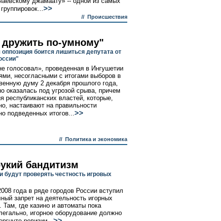
чаевскому джамаату» -- одной из самых
>>
группировок...
//
Происшествия
 дружить по-умному"
 оппозиция боится лишиться депутата от
оссии"
не голосовал», проведенная в Ингушетии
ями, несогласными с итогами выборов в
венную думу 2 декабря прошлого года,
о оказалась под угрозой срыва, причем
ия республиканских властей, которые,
но, настаивают на правильности
>>
о подведенных итогов...
//
Политика и экономика
укий бандитизм
и будут проверять честность игровых
2008 года в ряде городов России вступил
лный запрет на деятельность игорных
. Там, где казино и автоматы пока
легально, игорное оборудование должно
>>
ргнуто ревизии...