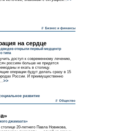
//
Бизнес и финансы
рация на сердце
едведев открыли первый медцентр
о типа
учить доступ к современному лечению,
сяч россиян больше не придется
чемоданы и ехать в столицу.
ящие операции будут делать сразу в 15
ородах России. И преимущественно
>>
..
социальное развитие
//
Общество
на»
ского джамаата»
 столице 20-летнего Павла Новикова,