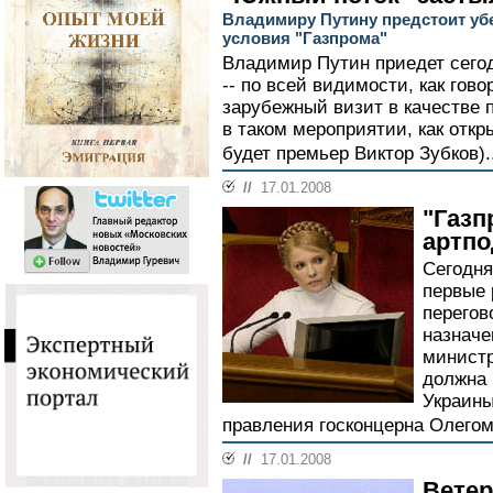
Владимиру Путину предстоит убе
условия "Газпрома"
Владимир Путин приедет сего
-- по всей видимости, как гово
зарубежный визит в качестве 
в таком мероприятии, как откр
будет премьер Виктор Зубков).
//
17.01.2008
"Газп
артпо
Сегодня
первые 
перегов
назнач
министр
должна 
Украины
правления госконцерна Олегом
//
17.01.2008
Ветер