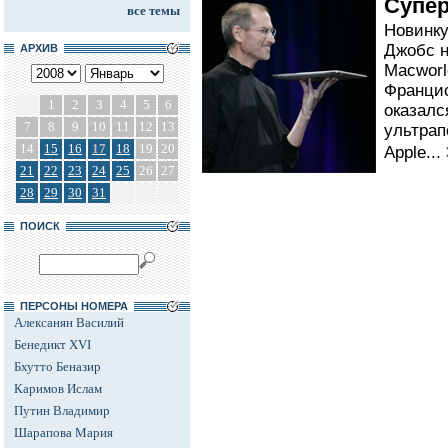
Супер
все темы
Новинку
Джобс 
АРХИВ
Macworl
Францис
1
2
3
4
5
6
оказалс
7
8
9
10
11
12
13
ультрап
14
15
16
17
18
19
20
Apple...
21
22
23
24
25
26
27
28
29
30
31
ПОИСК
ПЕРСОНЫ НОМЕРА
Алексанян Василий
Бенедикт XVI
Бхутто Беназир
Каримов Ислам
Путин Владимир
Шарапова Мария