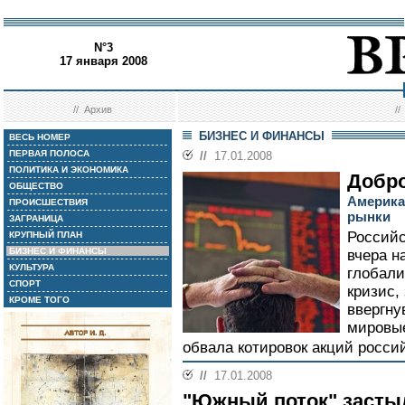
N°3
17 января 2008
//
Архив
/
БИЗНЕС И ФИНАНСЫ
ВЕСЬ НОМЕР
ПЕРВАЯ ПОЛОСА
//
17.01.2008
ПОЛИТИКА И ЭКОНОМИКА
Добро
ОБЩЕСТВО
Америка
ПРОИСШЕСТВИЯ
рынки
ЗАГРАНИЦА
Россий
КРУПНЫЙ ПЛАН
БИЗНЕС И ФИНАНСЫ
вчера н
КУЛЬТУРА
глобал
СПОРТ
кризис,
КРОМЕ ТОГО
ввергну
мировые
обвала котировок акций росси
//
17.01.2008
"Южный поток" засты