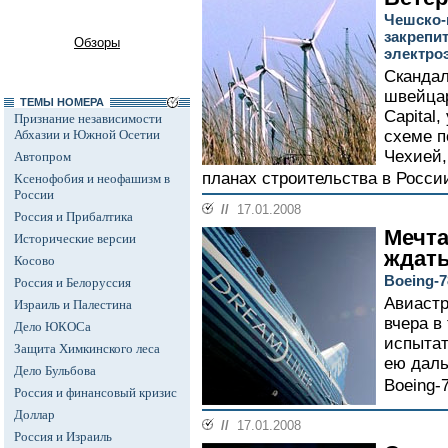
Чешско-
закрепи
Обзоры
электро
Скандал
швейцар
ТЕМЫ НОМЕРА
Capital
Признание независимости
Абхазии и Южной Осетии
схеме п
Чехией,
Автопром
планах строительства в Росси
Ксенофобия и неофашизм в
России
//
17.01.2008
Россия и Прибалтика
Мечта
Исторические версии
ждат
Косово
Boeing-7
Россия и Белоруссия
Авиастр
Израиль и Палестина
вчера в
Дело ЮКОСа
испытат
Защита Химкинского леса
ею даль
Дело Бульбова
Boeing-7
Россия и финансовый кризис
Доллар
//
17.01.2008
Россия и Израиль