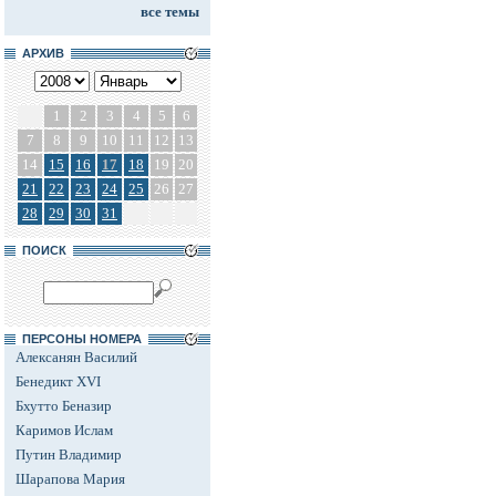
все темы
АРХИВ
1
2
3
4
5
6
7
8
9
10
11
12
13
14
15
16
17
18
19
20
21
22
23
24
25
26
27
28
29
30
31
ПОИСК
ПЕРСОНЫ НОМЕРА
Алексанян Василий
Бенедикт XVI
Бхутто Беназир
Каримов Ислам
Путин Владимир
Шарапова Мария