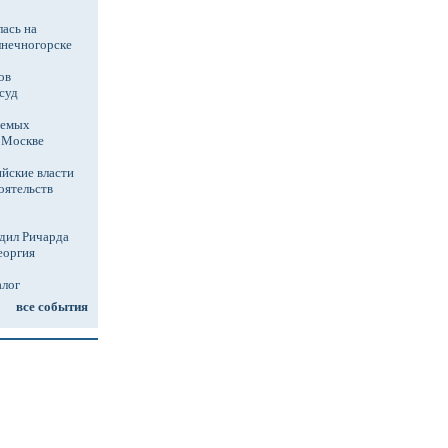
ась на
лнечногорске
ов
суд
аемых
в Москве
йские власти
оятельств
дил Ричарда
еоргия
алог
все события