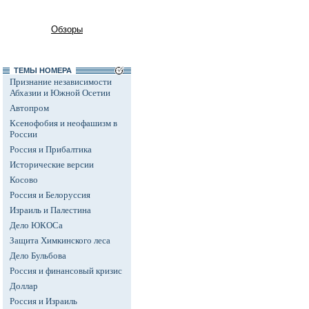
Обзоры
ТЕМЫ НОМЕРА
Признание независимости
Абхазии и Южной Осетии
Автопром
Ксенофобия и неофашизм в
России
Россия и Прибалтика
Исторические версии
Косово
Россия и Белоруссия
Израиль и Палестина
Дело ЮКОСа
Защита Химкинского леса
Дело Бульбова
Россия и финансовый кризис
Доллар
Россия и Израиль