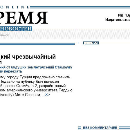
ИД "В
Издательств
/
поиск
який чрезвычайный
й
ния от будущих землетрясений Стамбулу
и переехать
му городу Турции предложено сменить
 Недавно на публику был вынесен
й проект Стамбула-2, разработанный
ом американского университета Пердью
>>
iversity) Мете Сезеном...
БЕЗ КОМMЕНТАРИЕВ