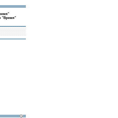
ремя"
о "Время"