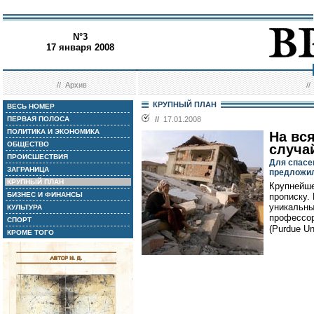
N°3
17 января 2008
//
Архив
/
КРУПНЫЙ ПЛАН
ВЕСЬ НОМЕР
ПЕРВАЯ ПОЛОСА
//
17.01.2008
ПОЛИТИКА И ЭКОНОМИКА
На вс
ОБЩЕСТВО
случа
ПРОИСШЕСТВИЯ
Для спасе
ЗАГРАНИЦА
предложил
КРУПНЫЙ ПЛАН
Крупнейше
БИЗНЕС И ФИНАНСЫ
прописку.
уникальны
КУЛЬТУРА
профессор
СПОРТ
(Purdue Un
КРОМЕ ТОГО