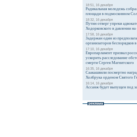
18:51, 16 декабря
Радикальная молодежь собрал
площади в подмосковном Со
18:32, 16 декабря
Путин отверг упреки адвокат
Ходорковского в давлении на 
17:58, 16 декабря
Задержан один из предполаг
организаторов беспорядков 
17:10, 16 декабря
Европарламент призвал росси
ускорить расследование обст
смерти Сергея Магнитского
16:35, 16 декабря
Саакашвили посмертно награ
Холбрука орденом Святого Г
16:14, 16 декабря
Ассанж будет выпущен под з