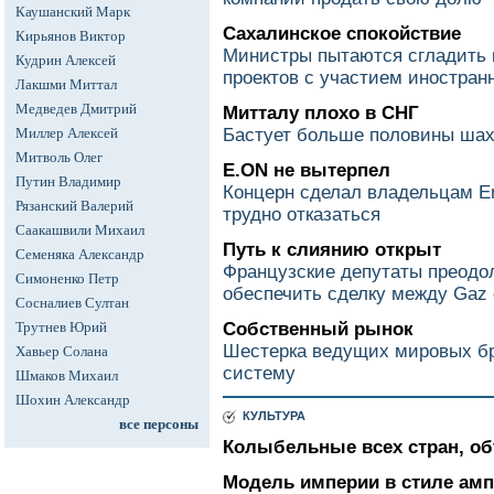
Каушанский Марк
Сахалинское спокойствие
Кирьянов Виктор
Министры пытаются сгладить к
Кудрин Алексей
проектов с участием иностран
Лакшми Миттал
Медведев Дмитрий
Митталу плохо в СНГ
Миллер Алексей
Бастует больше половины шахт 
Митволь Олег
E.ON не вытерпел
Путин Владимир
Концерн сделал владельцам En
Рязанский Валерий
трудно отказаться
Саакашвили Михаил
Путь к слиянию открыт
Семеняка Александр
Французские депутаты преодол
Симоненко Петр
обеспечить сделку между Gaz 
Сосналиев Султан
Трутнев Юрий
Собственный рынок
Шестерка ведущих мировых бр
Хавьер Солана
систему
Шмаков Михаил
Шохин Александр
КУЛЬТУРА
все персоны
Колыбельные всех стран, об
Модель империи в стиле ам