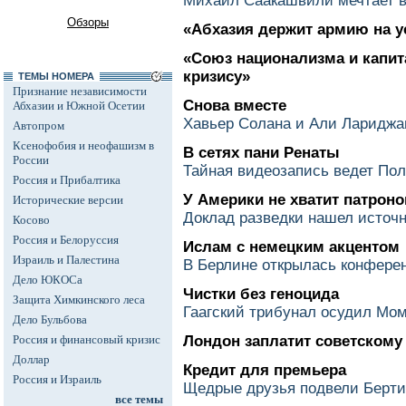
Михаил Саакашвили мечтает в
Обзоры
«Абхазия держит армию на 
«Союз национализма и капит
кризису»
ТЕМЫ НОМЕРА
Признание независимости
Снова вместе
Абхазии и Южной Осетии
Хавьер Солана и Али Лариджа
Автопром
Ксенофобия и неофашизм в
В сетях пани Ренаты
России
Тайная видеозапись ведет Пол
Россия и Прибалтика
У Америки не хватит патроно
Исторические версии
Доклад разведки нашел источ
Косово
Россия и Белоруссия
Ислам с немецким акцентом
Израиль и Палестина
В Берлине открылась конфере
Дело ЮКОСа
Чистки без геноцида
Защита Химкинского леса
Гаагский трибунал осудил Мо
Дело Бульбова
Россия и финансовый кризис
Лондон заплатит советскому
Доллар
Кредит для премьера
Россия и Израиль
Щедрые друзья подвели Берти
все темы