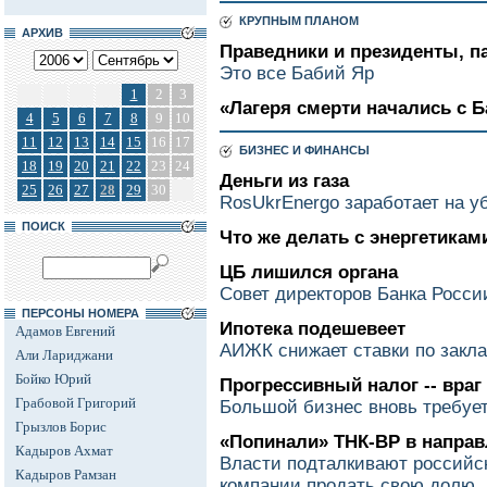
КРУПНЫМ ПЛАНОМ
АРХИВ
Праведники и президенты, п
Это все Бабий Яр
1
2
3
«Лагеря смерти начались с Б
4
5
6
7
8
9
10
11
12
13
14
15
16
17
БИЗНЕС И ФИНАНСЫ
18
19
20
21
22
23
24
Деньги из газа
25
26
27
28
29
30
RosUkrEnergo заработает на у
ПОИСК
Что же делать с энергетикам
ЦБ лишился органа
Совет директоров Банка Росси
ПЕРСОНЫ НОМЕРА
Ипотека подешевеет
Адамов Евгений
АИЖК снижает ставки по закл
Али Лариджани
Бойко Юрий
Прогрессивный налог -- враг
Грабовой Григорий
Большой бизнес вновь требуе
Грызлов Борис
«Попинали» ТНК-ВР в направ
Кадыров Ахмат
Власти подталкивают российс
Кадыров Рамзан
компании продать свою долю