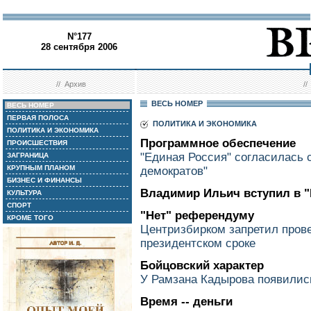
N°177
28 сентября 2006
//
Архив
/
ВЕСЬ НОМЕР
ВЕСЬ НОМЕР
ПЕРВАЯ ПОЛОСА
ПОЛИТИКА И ЭКОНОМИКА
ПОЛИТИКА И ЭКОНОМИКА
Программное обеспечение
ПРОИСШЕСТВИЯ
"Единая Россия" согласилась 
ЗАГРАНИЦА
КРУПНЫМ ПЛАНОМ
демократов"
БИЗНЕС И ФИНАНСЫ
Владимир Ильич вступил в 
КУЛЬТУРА
СПОРТ
"Нет" референдуму
КРОМЕ ТОГО
Центризбирком запретил прове
президентском сроке
Бойцовский характер
У Рамзана Кадырова появилис
Время -- деньги