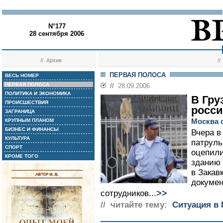
N°177
28 сентября 2006
//
Архив
/
ПЕРВАЯ ПОЛОСА
ВЕСЬ НОМЕР
ПЕРВАЯ ПОЛОСА
//
28.09.2006
ПОЛИТИКА И ЭКОНОМИКА
В Гру
ПРОИСШЕСТВИЯ
росс
ЗАГРАНИЦА
Москва 
КРУПНЫМ ПЛАНОМ
БИЗНЕС И ФИНАНСЫ
Вчера в
КУЛЬТУРА
патруль
СПОРТ
оцепили
КРОМЕ ТОГО
зданию 
в Закав
докумен
>>
сотрудников...
// читайте тему:
Ситуация в 