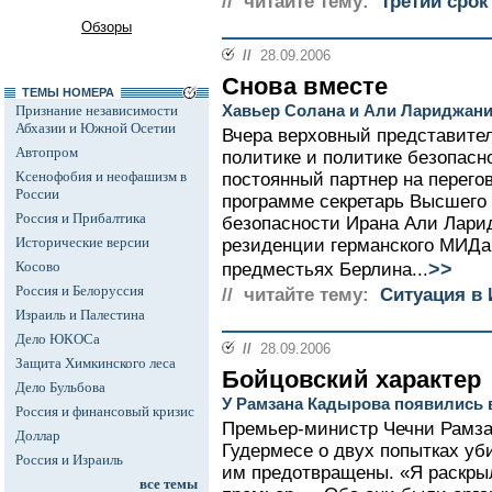
// читайте тему:
Третий срок
Обзоры
//
28.09.2006
Снова вместе
ТЕМЫ НОМЕРА
Хавьер Солана и Али Лариджани
Признание независимости
Абхазии и Южной Осетии
Вчера верховный представите
Автопром
политике и политике безопасн
Ксенофобия и неофашизм в
постоянный партнер на перего
России
программе секретарь Высшего
Россия и Прибалтика
безопасности Ирана Али Лари
Исторические версии
резиденции германского МИДа 
>>
Косово
предместьях Берлина...
Россия и Белоруссия
// читайте тему:
Ситуация в 
Израиль и Палестина
Дело ЮКОСа
//
28.09.2006
Защита Химкинского леса
Бойцовский характер
Дело Бульбова
У Рамзана Кадырова появились 
Россия и финансовый кризис
Премьер-министр Чечни Рамза
Доллар
Гудермесе о двух попытках уб
Россия и Израиль
им предотвращены. «Я раскрыл 
все темы