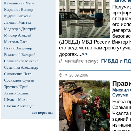
"автосп
Каушанский Марк
Получив
Кирьянов Виктор
«реформ
Кудрин Алексей
спецном
Лакшми Миттал
его исп
Медведев Дмитрий
департа
Миллер Алексей
безопас
(ДОБДД) МВД России Виктор Ки
Митволь Олег
его ведомство намерено улуч
Путин Владимир
>>
дорогах...
Рязанский Валерий
// читайте тему:
ГИБДД и П
Саакашвили Михаил
Семеняка Александр
Симоненко Петр
//
28.09.2006
Сосналиев Султан
Прави
Трутнев Юрий
Михаил 
Хавьер Солана
Сухуми
Шмаков Михаил
Вчера п
Шохин Александр
Саакашв
все персоны
Чхалта 
зданий 
изгнани
переим