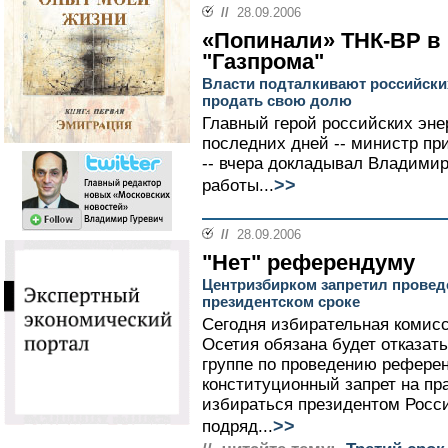
//
28.09.2006
«Попинали» ТНК-ВР в
"Газпрома"
Власти подталкивают российски
продать свою долю
Главный герой российских эне
последних дней -- министр п
-- вчера докладывал Владимир
>>
работы...
//
28.09.2006
"Нет" референдуму
Центризбирком запретил провед
президентском сроке
Сегодня избирательная комис
Осетия обязана будет отказат
группе по проведению рефере
конституционный запрет на пра
избираться президентом Росси
>>
подряд...