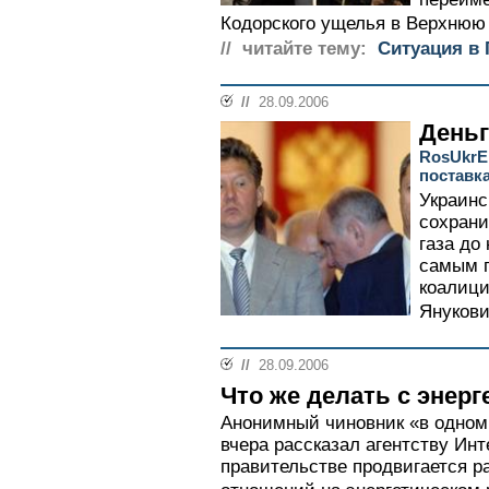
Кодорского ущелья в Верхнюю 
// читайте тему:
Ситуация в 
//
28.09.2006
Деньг
RosUkrE
поставк
Украинс
сохрани
газа до
самым 
коалици
Янукови
//
28.09.2006
Что же делать с энер
Анонимный чиновник «в одном
вчера рассказал агентству Инт
правительстве продвигается р