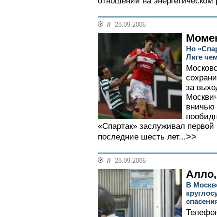
отношений на энергетическом р
//
28.09.2006
Момен
Но «Спар
Лиге че
Московс
сохрани
за выхо
Москвич
вничью 
пообидн
«Спартак» заслуживал первой 
>>
последние шесть лет...
//
28.09.2006
Алло,
В Москв
круглос
спасени
Телефон