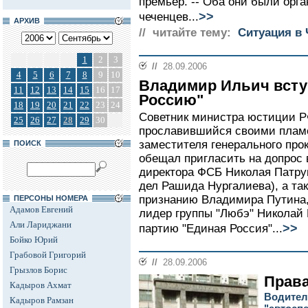
премьер. -- Оба они были орга
>>
чеченцев...
АРХИВ
// читайте тему:
Ситуация в 
1
2
3
//
28.09.2006
4
5
6
7
8
9
10
Владимир Ильич всту
11
12
13
14
15
16
17
Россию"
18
19
20
21
22
23
24
Советник министра юстиции Р
25
26
27
28
29
30
прославившийся своими плам
заместителя генерального прок
ПОИСК
обещал пригласить на допрос 
директора ФСБ Николая Патру
дел Рашида Нургалиева), а та
признанию Владимира Путина,
ПЕРСОНЫ НОМЕРА
Адамов Евгений
лидер группы "Любэ" Николай 
Али Лариджани
>>
партию "Единая Россия"...
Бойко Юрий
Грабовой Григорий
//
28.09.2006
Грызлов Борис
Права
Кадыров Ахмат
Водител
Кадыров Рамзан