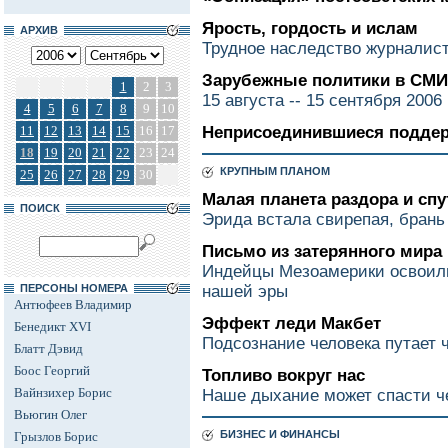
Ярость, гордость и ислам
АРХИВ
Трудное наследство журналис
Зарубежные политики в СМИ
1
2
3
15 августа -- 15 сентября 2006
4
5
6
7
8
9
10
11
12
13
14
15
16
17
Неприсоединившиеся подде
18
19
20
21
22
23
24
КРУПНЫМ ПЛАНОМ
25
26
27
28
29
30
Малая планета раздора и спу
ПОИСК
Эрида встала свирепая, брань 
Письмо из затерянного мира
Индейцы Мезоамерики освоили
ПЕРСОНЫ НОМЕРА
нашей эры
Антюфеев Владимир
Эффект леди Макбет
Бенедикт XVI
Подсознание человека путает 
Блатт Дэвид
Боос Георгий
Топливо вокруг нас
Вайнзихер Борис
Наше дыхание может спасти че
Вьюгин Олег
БИЗНЕС И ФИНАНСЫ
Грызлов Борис