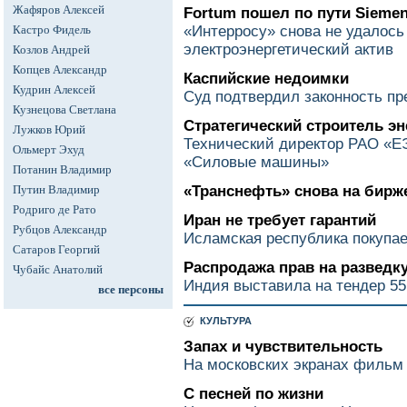
Жафяров Алексей
Fortum пошел по пути Sieme
Кастро Фидель
«Интерросу» снова не удалось 
электроэнергетический актив
Козлов Андрей
Копцев Александр
Каспийские недоимки
Кудрин Алексей
Суд подтвердил законность пр
Кузнецова Светлана
Стратегический строитель э
Лужков Юрий
Технический директор РАО «Е
Ольмерт Эхуд
«Силовые машины»
Потанин Владимир
Путин Владимир
«Транснефть» снова на бирж
Родриго де Рато
Иран не требует гарантий
Рубцов Александр
Исламская республика покупае
Сатаров Георгий
Распродажа прав на разведк
Чубайс Анатолий
Индия выставила на тендер 55
все персоны
КУЛЬТУРА
Запах и чувствительность
На московских экранах филь
С песней по жизни