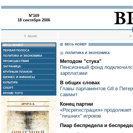
N°169
18 сентября 2006
//
Архив
/
ВЕСЬ НОМЕР
ВЕСЬ НОМЕР
ПЕРВАЯ ПОЛОСА
ПОЛИТИКА И ЭКОНОМИКА
ПОЛИТИКА И ЭКОНОМИКА
Методом "стука"
ПРОИСШЕСТВИЯ
Пенсионный фонд подключился
ЗАГРАНИЦА
КРУПНЫМ ПЛАНОМ
зарплатами
БИЗНЕС И ФИНАНСЫ
В общих словах
КУЛЬТУРА
Главы парламентов G8 в Пете
СПОРТ
КРОМЕ ТОГО
саммит
Конец партии
«Росрегистрация» продолжает 
"лишних" игроков
Пиар беспредела и беспреде