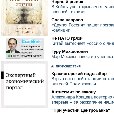
Черный рынок
В Кейптауне открывается един
военной техники
Слева направо
«Другая Россия» пишет прогр
коалиции
Не НАТО грязи
Китай вытесняет Россию с л
Гуру Михайлович
Мэр Москвы навестил ученика
ПРОИСШЕСТВИЯ
Красногорский водозабор
Взрыв насосной станции оста
жителей Подмосковья
Антисемит по закону
Александра Копцева повторно 
впервые -- за разжигание нац
"При участии Центробанка"