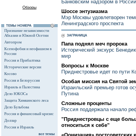
Банковским надзором в России
Обзоры
Шоссе энтузиазма
Мэр Москвы удовлетворен тем
Ленинградского проспекта
ТЕМЫ НОМЕРА
Признание независимости
Абхазии и Южной Осетии
ЗАГРАНИЦА
Автопром
Папа поднял меч пророка
Ксенофобия и неофашизм в
Исторический экскурс Бенеди
России
мир
Россия и Прибалтика
Вопросы к Москве
Исторические версии
Приднестровье идет по пути К
Косово
Россия и Белоруссия
Особая миссия на Святой зе
Израиль и Палестина
Израильский премьер готов о
Путина
Дело ЮКОСа
Защита Химкинского леса
Сложные проценты
Дело Бульбова
Россия поддержала начало р
Россия и финансовый кризис
"Приднестровцы с еще боль
Доллар
относиться к себе"
Россия и Израиль
все темы
«Оонизация» постсоветских 