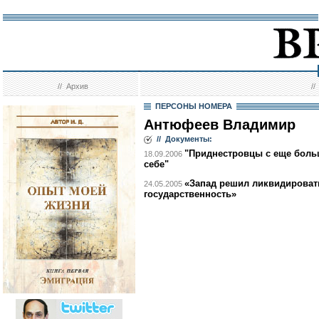
//
Архив
/
ПЕРСОНЫ НОМЕРА
Антюфеев Владимир
// Документы:
"Приднестровцы с еще боль
18.09.2006
себе"
«Запад решил ликвидироват
24.05.2005
государственность»