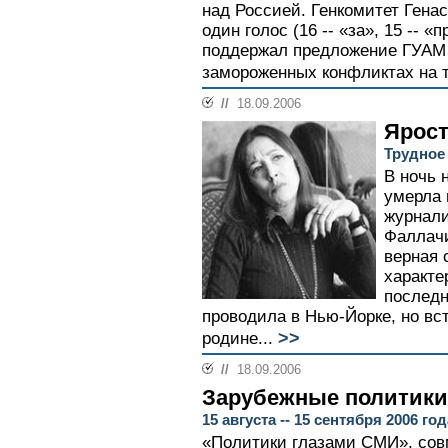
над Россией. Генкомитет Ген
один голос (16 -- «за», 15 -- 
поддержал предложение ГУАМ в
замороженных конфликтах на т
//
18.09.2006
Ярост
Трудное
В ночь 
умерла 
журнали
Фаллачи
верная 
характе
последн
проводила в Нью-Йорке, но вс
>>
родине...
//
18.09.2006
Зарубежные политики
15 августа -- 15 сентября 2006 год
«Политики глазами СМИ», сов