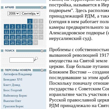
постройка, называется в Ие
АРХИВ
подворьем". Здесь располож
принадлежащий РДМ, а такж
(сегодня в нем работает пол
1
2
3
камеры предварительного з
4
5
6
7
8
9
10
11
12
13
14
15
16
17
Александровское подворье (
18
19
20
21
22
23
24
иерусалимский суд).
25
26
27
28
29
30
Проблемы с собственностью 
ПОИСК
вызванной революцией 1917 
имущества на Святой земле
церкви. Еще больше путани
ПЕРСОНЫ НОМЕРА
Ближнем Востоке -- создани
Антюфеев Владимир
последовавшие за этим араб
Бенедикт XVI
Поскольку поначалу отноше
Блатт Дэвид
государства с Советским Со
Боос Георгий
израильтяне часть участков
Вайнзихер Борис
Русской православной церкв
Вьюгин Олег
РДМ принадлежало на Святой
Грызлов Борис