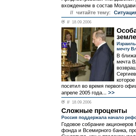
вхождением в состав Молдавии
// читайте тему:
Ситуаци
//
18.09.2006
Особа
земл
Израиль
мечту В
В ближ
мечта В
возвращ
Сергиев
которое
посетил во время первого офи
>>
апреле 2005 года...
//
18.09.2006
Сложные проценты
Россия поддержала начало ре
Годовое собрание акционеров
фонда и Всемирного банка, пр