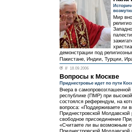
Историч
возмути
Мир вно
религио
Западно
палести
зажигат
христиа
демонстрации под религиозны
Пакистане, Индии, Турции, Иран
//
18.09.2006
Вопросы к Москве
Приднестровье идет по пути Кос
Вчера в самопровозглашенной
республике (ПМР) при высокой
состоялся референдум, на ко
вопроса: «Поддерживаете ли в
Приднестровской Молдавской
свободное присоединение При
«Считаете ли вы возможным о
Приднестровской Молдавской