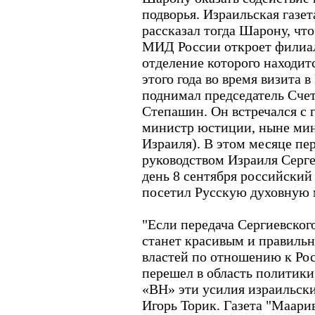
подворья. Израильская газе
рассказал тогда Шарону, чт
МИД России откроет филиал
отделение которого находитс
этого года во время визита 
поднимал председатель Сче
Степашин. Он встречался с 
министр юстиции, ныне ми
Израиля). В этом месяце пер
руководством Израиля Серге
день 8 сентября российски
посетил Русскую духовную 
"Если передача Сергиевского
станет красивым и правиль
властей по отношению к Рос
перешел в область политики
«ВН» эти усилия израильски
Игорь Торик. Газета "Маари