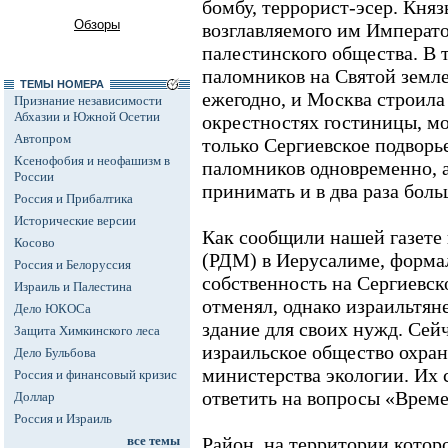
бомбу, террорист-эсер. Княз
Обзоры
возглавляемого им Императо
палестинского общества. В 
паломников на Святой земл
ТЕМЫ НОМЕРА
ежегодно, и Москва строила
Признание независимости
Абхазии и Южной Осетии
окрестностях гостиницы, м
Автопром
только Сергиевское подворь
Ксенофобия и неофашизм в
паломников одновременно, а
России
принимать и в два раза бол
Россия и Прибалтика
Исторические версии
Как сообщили нашей газете 
Косово
(РДМ) в Иерусалиме, форма
Россия и Белоруссия
собственность на Сергиевск
Израиль и Палестина
отменял, однако израильтян
Дело ЮКОСа
здание для своих нужд. Сей
Защита Химкинского леса
израильское общество охра
Дело Бульбова
министерства экологии. Их 
Россия и финансовый кризис
ответить на вопросы «Време
Доллар
Россия и Израиль
все темы
Район, на территории котор