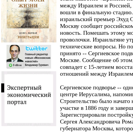
между Израилем и Россией,
вошли в финальную стадию.
израильский премьер Эхуд О
Москву сообщит российско
новость. Помешать этому м
проволочки. Израильтяне у
технические вопросы. Но п
принято -- Сергиевское под
Москве. Сообщение об этом,
совпадет с 15-летием восст
отношений между Израилем 
Сергиевское подворье -- одн
центре Иерусалима, напоми
Строительство было начато
участке в 1886 году и заверш
Зарегистрировали постройку
Сергея Александровича Рома
губернатора Москвы, которог