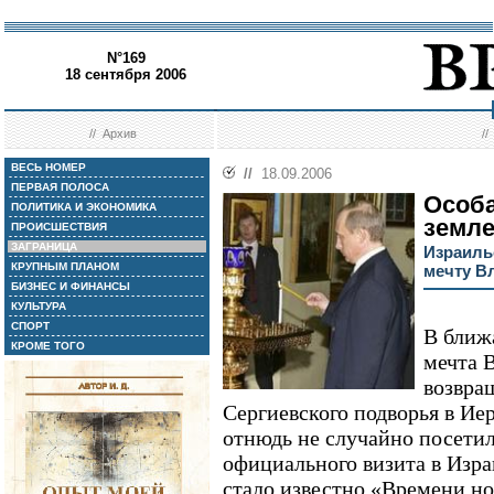
N°169
18 сентября 2006
//
Архив
/
ВЕСЬ НОМЕР
//
18.09.2006
ПЕРВАЯ ПОЛОСА
Особа
ПОЛИТИКА И ЭКОНОМИКА
земл
ПРОИСШЕСТВИЯ
ЗАГРАНИЦА
Израиль
КРУПНЫМ ПЛАНОМ
мечту В
БИЗНЕС И ФИНАНСЫ
КУЛЬТУРА
СПОРТ
В ближ
КРОМЕ ТОГО
мечта 
возвра
Сергиевского подворья в Ие
отнюдь не случайно посетил
официального визита в Израи
стало известно «Времени но