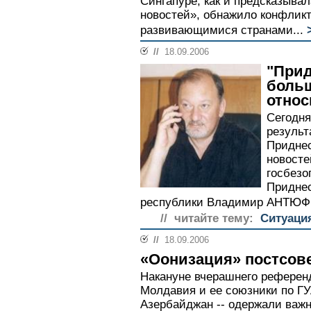
Сингапуре, как и предсказывал
новостей», обнажило конфлик
развивающимися странами...
//
18.09.2006
"Прид
боль
относ
Сегодня
результ
Приднес
новосте
госбезо
Придне
республики Владимир АНТЮФЕ
// читайте тему:
Ситуаци
//
18.09.2006
«Оонизация» постсов
Накануне вчерашнего референ
Молдавия и ее союзники по ГУ
Азербайджан -- одержали важ