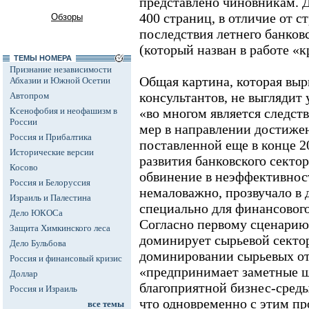
представлено чиновникам. 
400 страниц, в отличие от с
Обзоры
последствия летнего банков
(который назван в работе «
ТЕМЫ НОМЕРА
Признание независимости
Общая картина, которая выр
Абхазии и Южной Осетии
консультантов, не выглядит
Автопром
Ксенофобия и неофашизм в
«во многом является следст
России
мер в направлении достижен
Россия и Прибалтика
поставленной еще в конце 20
Исторические версии
развития банковского сектор
Косово
обвинение в неэффективност
Россия и Белоруссия
немаловажно, прозвучало в
Израиль и Палестина
специально для финансового
Дело ЮКОСа
Согласно первому сценарию
Защита Химкинского леса
доминирует сырьевой сектор
Дело Бульбова
доминировании сырьевых от
Россия и финансовый кризис
«предпринимает заметные ш
Доллар
благоприятной бизнес-среды
Россия и Израиль
что одновременно с этим п
все темы