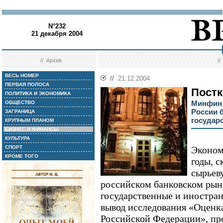
N°232
21 декабря 2004
//
Архив
/
ВЕСЬ НОМЕР
//
21.12.2004
ПЕРВАЯ ПОЛОСА
Пост
ПОЛИТИКА И ЭКОНОМИКА
Минфин 
ОБЩЕСТВО
России 
ЗАГРАНИЦА
государ
КРУПНЫМ ПЛАНОМ
БИЗНЕС И ФИНАНСЫ
КУЛЬТУРА
СПОРТ
Эконом
КРОМЕ ТОГО
годы, с
сырьев
российском банковском рынк
государственные и иностран
вывод исследования «Оценка
Российской Федерации», п