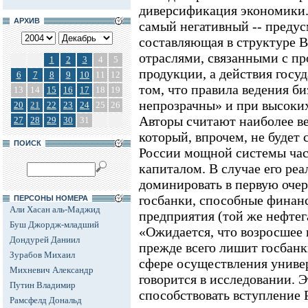
диверсификация экономики.
АРХИВ
самый негативный -- предус
составляющая в структуре 
отраслями, связанными с пр
1
2
3
4
5
продукции, а действия госу
6
7
8
9
10
11
12
том, что правила ведения б
13
14
15
16
17
18
19
непрозрачны» и при высоки
20
21
22
23
24
25
26
Авторы считают наиболее ве
27
28
29
30
31
который, впрочем, не будет 
ПОИСК
России мощной системы час
капиталом. В случае его реа
доминировать в первую оче
госбанки, способные финан
ПЕРСОНЫ НОМЕРА
Али Хасан аль-Маджид
предприятия (той же нефте
Буш Джордж-младший
«Ожидается, что возросшее
Дондурей Даниил
прежде всего лишит госбан
Зурабов Михаил
сфере осуществления универ
Михневич Александр
говорится в исследовании. 
Путин Владимир
способствовать вступление
Рамсфелд Дональд