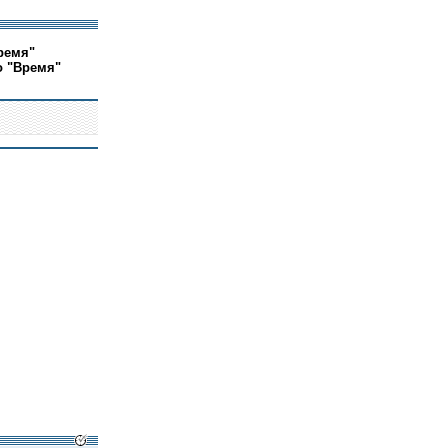
ремя"
о "Время"