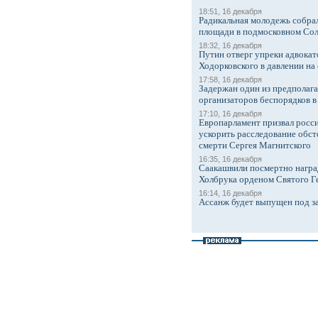
18:51, 16 декабря
Радикальная молодежь собрал
площади в подмосковном Со
18:32, 16 декабря
Путин отверг упреки адвокат
Ходорковского в давлении на 
17:58, 16 декабря
Задержан один из предполаг
организаторов беспорядков 
17:10, 16 декабря
Европарламент призвал росси
ускорить расследование обст
смерти Сергея Магнитского
16:35, 16 декабря
Саакашвили посмертно награ
Холбрука орденом Святого Г
16:14, 16 декабря
Ассанж будет выпущен под з