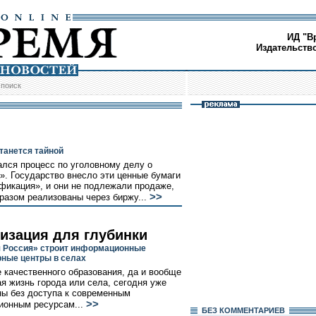
ИД "В
Издательств
/
поиск
станется тайной
лся процесс по уголовному делу о
». Государство внесло эти ценные бумаги
фикация», и они не подлежали продаже,
>>
разом реализованы через биржу...
изация для глубинки
 Россия» строит информационные
ные центры в селах
 качественного образования, да и вообще
я жизнь города или села, сегодня уже
ы без доступа к современным
>>
ионным ресурсам...
БЕЗ КОМMЕНТАРИЕВ