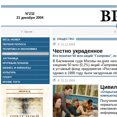
N°232
21 декабря 2004
//
Архив
/
ОБЩЕСТВО
ВЕСЬ НОМЕР
ПЕРВАЯ ПОЛОСА
//
21.12.2004
ПОЛИТИКА И ЭКОНОМИКА
Честно украденное
ОБЩЕСТВО
Кто похитил 50 млн акций "Газпрома", о
ЗАГРАНИЦА
В Басманном суде Москвы на днях нача
КРУПНЫМ ПЛАНОМ
хищении 50 млн (0,2%) акций «Газпрома
БИЗНЕС И ФИНАНСЫ
в уставный фонд предприятия «Росгази
КУЛЬТУРА
однако в 1999 году были загадочным об
СПОРТ
//
21.12.2004
КРОМЕ ТОГО
Цивил
«Открытая
компьютер
Получение
нормальна
невозможн
информац