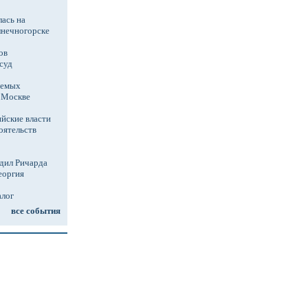
ась на
лнечногорске
ов
суд
аемых
в Москве
йские власти
оятельств
дил Ричарда
еоргия
алог
все события