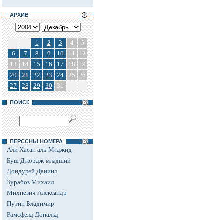
АРХИВ
1
2
3
4
5
6
7
8
9
10
11
12
13
14
15
16
17
18
19
20
21
22
23
24
25
26
27
28
29
30
31
ПОИСК
ПЕРСОНЫ НОМЕРА
Али Хасан аль-Маджид
Буш Джордж-младший
Дондурей Даниил
Зурабов Михаил
Михневич Александр
Путин Владимир
Рамсфелд Дональд