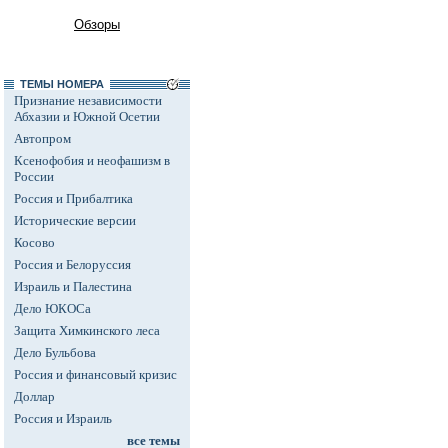
Обзоры
ТЕМЫ НОМЕРА
Признание независимости
Абхазии и Южной Осетии
Автопром
Ксенофобия и неофашизм в
России
Россия и Прибалтика
Исторические версии
Косово
Россия и Белоруссия
Израиль и Палестина
Дело ЮКОСа
Защита Химкинского леса
Дело Бульбова
Россия и финансовый кризис
Доллар
Россия и Израиль
все темы