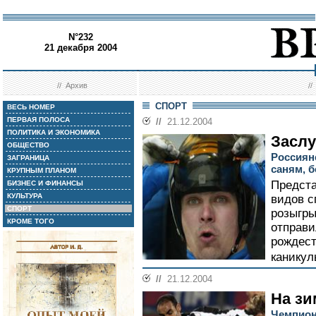
N°232
21 декабря 2004
//
Архив
/
СПОРТ
ВЕСЬ НОМЕР
ПЕРВАЯ ПОЛОСА
//
21.12.2004
ПОЛИТИКА И ЭКОНОМИКА
Засл
ОБЩЕСТВО
Россиян
ЗАГРАНИЦА
саням, 
КРУПНЫМ ПЛАНОМ
Предст
БИЗНЕС И ФИНАНСЫ
КУЛЬТУРА
видов с
СПОРТ
розыгры
КРОМЕ ТОГО
отправи
рождест
каникул
//
21.12.2004
На зи
Чемпион