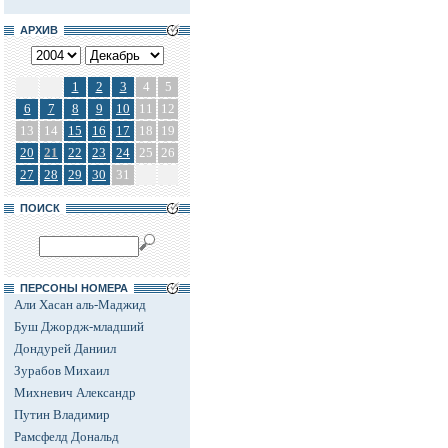
АРХИВ
1
2
3
4
5
6
7
8
9
10
11
12
13
14
15
16
17
18
19
20
21
22
23
24
25
26
27
28
29
30
31
ПОИСК
ПЕРСОНЫ НОМЕРА
Али Хасан аль-Маджид
Буш Джордж-младший
Дондурей Даниил
Зурабов Михаил
Михневич Александр
Путин Владимир
Рамсфелд Дональд