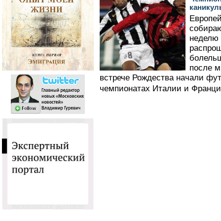
каникул
Европей
собираю
неделю 
распро
болельщ
после м
встрече Рождества начали фу
чемпионатах Италии и Франци