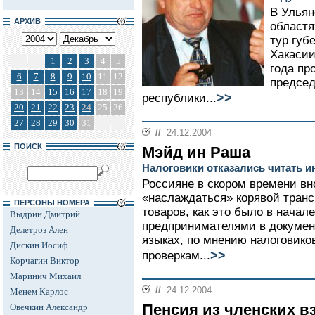
В Ульян
АРХИВ
областя
тур губ
Хакасии
1
2
3
4
5
года пр
6
7
8
9
10
11
12
председ
13
14
15
16
17
18
19
>>
республики...
20
21
22
23
24
25
26
27
28
29
30
31
//
24.12.2004
ПОИСК
Мэйд ин Раша
Налоговики отказались читать 
Россияне в скором времени в
«наслаждаться» корявой тран
ПЕРСОНЫ НОМЕРА
товаров, как это было в начал
Выдрин Дмитрий
предпринимателями в докумен
Делетроз Ален
языках, по мнению налоговико
Дискин Иосиф
>>
проверкам...
Корчагин Виктор
Маринич Михаил
//
24.12.2004
Менем Карлос
Пенсия из членских в
Овечкин Александр