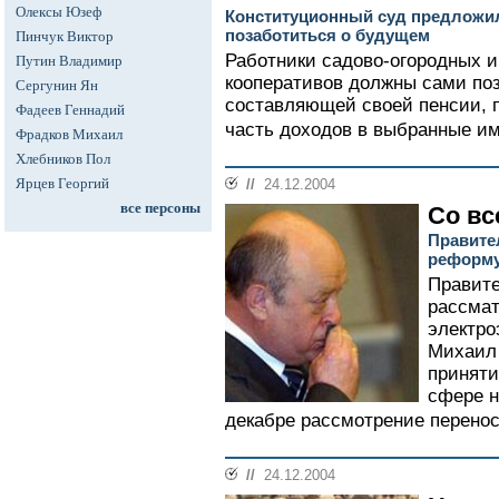
Олексы Юзеф
Конституционный суд предложи
позаботиться о будущем
Пинчук Виктор
Работники садово-огородных и
Путин Владимир
кооперативов должны сами поз
Сергунин Ян
составляющей своей пенсии, 
Фадеев Геннадий
часть доходов в выбранные и
Фрадков Михаил
Хлебников Пол
Ярцев Георгий
//
24.12.2004
все персоны
Со вс
Правите
реформу
Правите
рассмат
электро
Михаил 
приняти
сфере н
декабре рассмотрение перенос
//
24.12.2004