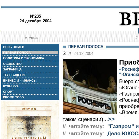
N°235
24 декабря 2004
//
Архив
/
ПЕРВАЯ ПОЛОСА
ВЕСЬ НОМЕР
ПЕРВАЯ ПОЛОСА
//
24.12.2004
ПОЛИТИКА И ЭКОНОМИКА
Приоб
ОБЩЕСТВО
«Роснеф
ЗАГРАНИЦА
"Юганск
ТЕЛЕВИДЕНИЕ
Вчера с
БИЗНЕС И ФИНАНСЫ
КУЛЬТУРА
«Юганск
СПОРТ
«Газпро
КРОМЕ ТОГО
«Роснеф
приобре
«Время 
>>
таком сценарии)...
// читайте тему:
"Газпром" и
// читайте тему:
Дело ЮКОС