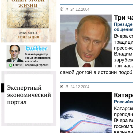
//
24.12.2004
Три ч
Президе
общения
Вчера с
традици
пресс-к
Владими
зарубеж
три час
самой долгой в истории подоб
//
24.12.2004
Катар
Российс
Катарск
преподн
Вчера в
госкомп
вернули