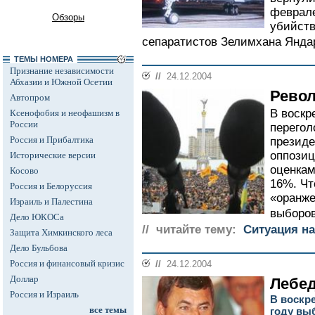
феврале
Обзоры
убийств
сепаратистов Зелимхана Яндар
ТЕМЫ НОМЕРА
Признание независимости
//
24.12.2004
Абхазии и Южной Осетии
Револ
Автопром
В воскр
Ксенофобия и неофашизм в
России
перегол
Россия и Прибалтика
президе
оппозиц
Исторические версии
оценкам
Косово
16%. Чт
Россия и Белоруссия
«оранже
Израиль и Палестина
выборов
Дело ЮКОСа
// читайте тему:
Ситуация на
Защита Химкинского леса
Дело Бульбова
Россия и финансовый кризис
//
24.12.2004
Доллар
Лебед
Россия и Израиль
В воскр
все темы
году вы