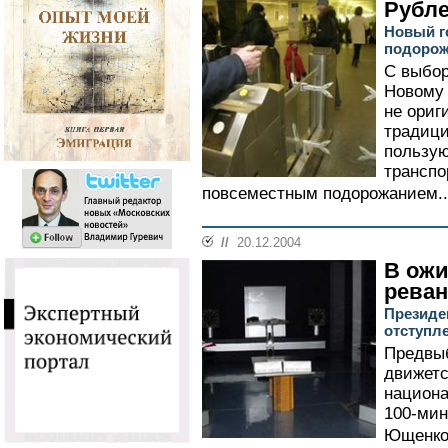
Рубле
Новый г
подорож
С выбор
Новому 
не ориг
традици
пользу
транспо
повсеместным подорожанием..
//
20.12.2004
В ожи
рева
Президе
отступл
Предвыб
движетс
национа
100-мин
Ющенко 