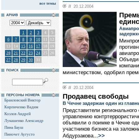
все темы
//
20.12.2004
Премь
АРХИВ
един
Авиапро
1
2
3
4
5
задержк
6
7
8
9
10
11
12
Минпро
13
14
15
16
17
18
19
противн
авиапро
20
21
22
23
24
25
26
Объеди
27
28
29
30
31
компани
ПОИСК
министерством, одобрил прем
//
20.12.2004
Продавец свободы
ПЕРСОНЫ НОМЕРА
Браиловский Виктор
В Чечне задержан один из глав
Кирпиченко Вадим
Представители регионального
Козлов Андрей
управлению контртеррористич
Лукашенко Александр
объявили о поимке в Чечне од
Пина Бауш
участников бизнеса на заложн
Пиночет Аугусто
>>
Абдурзакова...