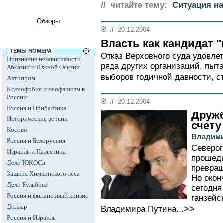
// читайте тему:
Ситуация на
Обзоры
//
20.12.2004
Власть как кандидат "
ТЕМЫ НОМЕРА
Отказ Верховного суда удовлет
Признание независимости
ряда других организаций, пыт
Абхазии и Южной Осетии
выборов годичной давности, с
Автопром
Ксенофобия и неофашизм в
России
//
20.12.2004
Россия и Прибалтика
Дружб
Исторические версии
счету
Косово
Владими
Россия и Белоруссия
Северог
Израиль и Палестина
прошед
Дело ЮКОСа
превращ
Защита Химкинского леса
Но окон
Дело Бульбова
сегодня
Россия и финансовый кризис
ганзейс
Доллар
>>
Владимира Путина...
Россия и Израиль