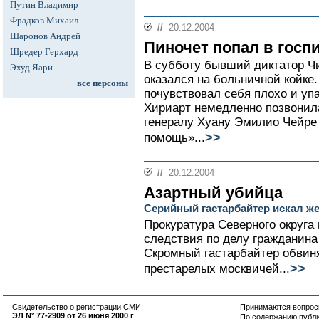
Путин Владимир
Фрадков Михаил
//
20.12.2004
Шаронов Андрей
Пиночет попал в госп
Шредер Герхард
В субботу бывший диктатор Чи
Эхуд Яари
оказался на больничной койке.
все персоны
почувствовал себя плохо и упа
Хириарт немедленно позвонил
генералу Хуану Эмилио Чейре
>>
помощь»...
//
20.12.2004
Азартный убийца
Серийный гастарбайтер искал ж
Прокуратура Северного округа 
следствия по делу гражданина
Скромный гастарбайтер обвиня
>>
престарелых москвичей...
Свидетельство о регистрации СМИ:
Принимаются вопросы
ЭЛ N° 77-2909 от 26 июня 2000 г
По содержанию публ