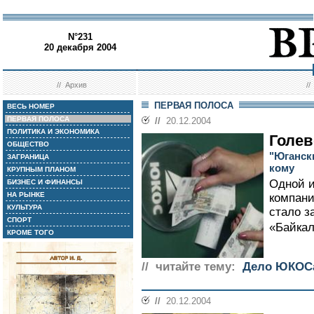
N°231
20 декабря 2004
//
Архив
/
ПЕРВАЯ ПОЛОСА
ВЕСЬ НОМЕР
ПЕРВАЯ ПОЛОСА
//
20.12.2004
ПОЛИТИКА И ЭКОНОМИКА
Голев
ОБЩЕСТВО
"Юганск
ЗАГРАНИЦА
кому
КРУПНЫМ ПЛАНОМ
Одной 
БИЗНЕС И ФИНАНСЫ
НА РЫНКЕ
компани
КУЛЬТУРА
стало з
СПОРТ
«Байкал
КРОМЕ ТОГО
// читайте тему:
Дело ЮКОС
//
20.12.2004