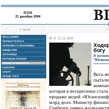
N°232
21 декабря 2004
//
Архив
/
ВЕСЬ НОМЕР
//
21.12.2004
ПЕРВАЯ ПОЛОСА
Ходор
ПОЛИТИКА И ЭКОНОМИКА
богу
ОБЩЕСТВО
ЗАГРАНИЦА
А остал
КРУПНЫМ ПЛАНОМ
"Юганск
БИЗНЕС И ФИНАНСЫ
КУЛЬТУРА
СПОРТ
Весь в
КРОМЕ ТОГО
пытали
компан
которая в воскресенье стал
продаже акций «Юганскнефте
млрд долл. Министр финанс
Гамбурге заявил журналистам