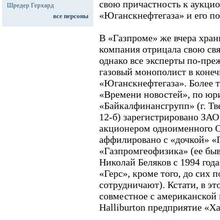
свою причастность к аукци
Шредер Герхард
«Юганскнефтегаза» и его п
все персоны
В «Газпроме» же вчера хран
компания отрицала свою свя
однако все эксперты по-пре
газовый монополист в конеч
«Юганскнефтегаза». Более т
«Времени новостей», по юр
«Байкалфинансгрупп» (г. Тв
12-б) зарегистрировано ЗАО 
акционером одноименного ОА
аффилировано с «дочкой» «
«Газпромгеофизика» (ее бы
Николай Беляков с 1994 год
«Герс», кроме того, до сих 
сотрудничают). Кстати, в эт
совместное с американской
Halliburton предприятие «Х