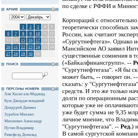
по сделке с РФФИ и Минюс
АРХИВ
Корпораций с относительно
теоретически способных зам
1
2
3
4
5
России, как считают эксперт
6
7
8
9
10
11
12
13
14
15
16
17
18
19
«Сургутнефтегаз». Однако и
20
21
22
23
24
25
26
Мансийском АО заявил Интер
27
28
29
30
31
существенные сомнения в то
(«Байкалфинансгрупп». --
Р
ПОИСК
"Сургутнефтегаза". «Я бы ск
может быть, -- говорит он. 
сказать: у "Сургутнефтегаза
ПЕРСОНЫ НОМЕРА
средств. И это же только на
Али Хасан аль-Маджид
долги по операционным рас
Буш Джордж-младший
которые уже не оплачиваютс
Дондурей Даниил
уже будет сумма не 9,35 млр
Зурабов Михаил
личное мнение, что Владими
Михневич Александр
"Сургутнефтегаза". --
Ред.
) 
Путин Владимир
В самой сургутской компан
Рамсфелд Дональд