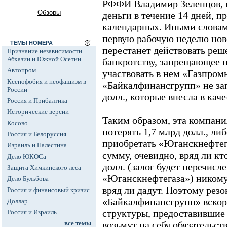
РФФИ Владимир Зеленцов, 
Обзоры
деньги в течение 14 дней, п
календарных. Иными словами
первую рабочую неделю новог
ТЕМЫ НОМЕРА
перестанет действовать реше
Признание независимости
Абхазии и Южной Осетии
банкротству, запрещающее 
Автопром
участвовать в нем «Газпром
Ксенофобия и неофашизм в
«Байкалфинансгрупп» не зап
России
долл., которые внесла в каче
Россия и Прибалтика
Исторические версии
Таким образом, эта компани
Косово
потерять 1,7 млрд долл., ли
Россия и Белоруссия
приобретать «Юганскнефтег
Израиль и Палестина
сумму, очевидно, вряд ли кто
Дело ЮКОСа
долл. (залог будет перечисл
Защита Химкинского леса
«Юганскнефтегаза») никому
Дело Бульбова
вряд ли дадут. Поэтому рез
Россия и финансовый кризис
«Байкалфинансгрупп» вскоре
Доллар
структуры, предоставившие 
Россия и Израиль
все темы
возьмут на себя обязательст