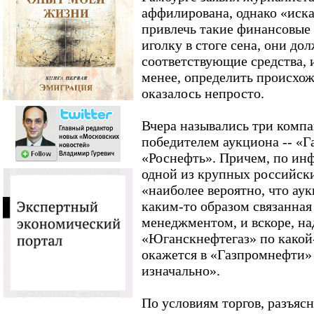
аффилирована, однако «иск
привлечь такие финансовые р
иголку в стоге сена, они до
соответствующие средства, и
менее, определить происхо
оказалось непросто.
Вчера назывались три компа
победителем аукциона -- «Г
«Роснефть». Причем, по ин
одной из крупных российск
«наиболее вероятно, что ау
каким-то образом связанная
менеджментом, и вскоре, на
«Юганскнефтегаз» по какой
окажется в «Газпромнефти» 
изначально».
По условиям торгов, разъясн