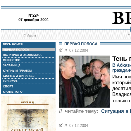
N°224
07 декабря 2004
//
Архив
/
ПЕРВАЯ ПОЛОСА
ВЕСЬ НОМЕР
ПЕРВАЯ ПОЛОСА
//
07.12.2004
ПОЛИТИКА И ЭКОНОМИКА
Тень
ОБЩЕСТВО
В Абхази
ЗАГРАНИЦА
граждан
КРУПНЫМ ПЛАНОМ
Имя нов
БИЗНЕС И ФИНАНСЫ
КУЛЬТУРА
который
СПОРТ
десятил
КРОМЕ ТОГО
Владисл
только п
// читайте тему:
Ситуация в 
//
07.12.2004