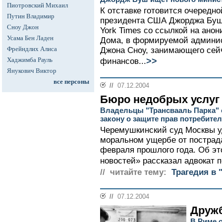
Пиотровский Михаил
К отставке готовится очередн
Путин Владимир
президента США Джорджа Буша
Сноу Джон
York Times со ссылкой на ано
Усама Бен Ладен
Дома, в формируемой админис
Фрейндлих Алиса
Джона Сноу, занимающего сей
>>
Хаджимба Рауль
финансов...
Янукович Виктор
все персоны
//
07.12.2004
Бюро недобрых услуг
Владельцы "Трансвааль Парка" 
закону о защите прав потребите
Черемушкинский суд Москвы уд
моральном ущербе от пострад
февраля прошлого года. Об э
новостей» рассказал адвокат п
// читайте тему:
Трагедия в 
//
07.12.2004
Дружб
В Риме 