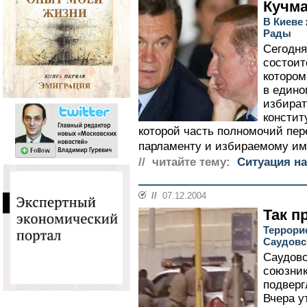
Кучма
В Киеве
Рады
Сегодня
состоит
котором
в едино
избират
констит
которой часть полномочий пер
парламенту и избираемому им 
// читайте тему:
Ситуация на
//
07.12.2004
Так п
Террори
Саудовс
Саудовс
союзник
подверг
Вчера у