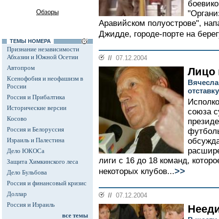
боевико
Обзоры
"Органи
Аравийском полуострове", нап
Джидде, городе-порте на берег
ТЕМЫ НОМЕРА
Признание независимости
Абхазии и Южной Осетии
//
07.12.2004
Автопром
Лицо 
Ксенофобия и неофашизм в
Вячесла
России
отставку
Россия и Прибалтика
Исполко
Исторические версии
союза с
Косово
президе
Россия и Белоруссия
футболь
Израиль и Палестина
обсужда
расшир
Дело ЮКОСа
лиги с 16 до 18 команд, кото
Защита Химкинского леса
>>
некоторых клубов...
Дело Бульбова
Россия и финансовый кризис
Доллар
//
07.12.2004
Россия и Израиль
Нееди
все темы