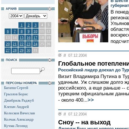
В шести
губерна
АРХИВ
В понед
региона
Ульянов
1
2
3
4
5
областя
6
7
8
9
10
11
12
воскрес
13
14
15
16
17
18
19
подсчит
20
21
22
23
24
25
26
27
28
29
30
31
//
07.12.2004
ПОИСК
Глобальное потеплен
Российский лидер доехал до Тур
Визит Владимира Путина в Тур
удачным. Уж слишком долго жд
ПЕРСОНЫ НОМЕРА
российского, а еще раньше -- 
Багапш Сергей
турецким официальным данным
Грызлов Борис
>>
- около 400...
Джибриль Раджуб
Клепач Андрей
Колосков Вячеслав
//
07.12.2004
Колчак Александр
Сноу -- на выход
Кучма Леонид
Джордж Буш ищет нового минис