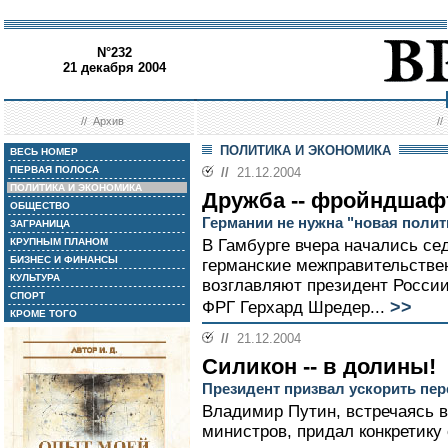
N°232
21 декабря 2004
//
Архив
/
ПОЛИТИКА И ЭКОНОМИКА
ВЕСЬ НОМЕР
ПЕРВАЯ ПОЛОСА
//
21.12.2004
ПОЛИТИКА И ЭКОНОМИКА
Дружба -- фройндшаф
ОБЩЕСТВО
Германии не нужна "новая полит
ЗАГРАНИЦА
КРУПНЫМ ПЛАНОМ
В Гамбурге вчера начались се
БИЗНЕС И ФИНАНСЫ
германские межправительстве
КУЛЬТУРА
возглавляют президент Росси
СПОРТ
>>
ФРГ Герхард Шредер...
КРОМЕ ТОГО
//
21.12.2004
Силикон -- в долины!
Президент призвал ускорить пе
Владимир Путин, встречаясь в
министров, придал конкретик