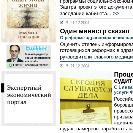
программы социально-экономич
Завтра проект этого документа
>>
заседании кабинета...
//
21.12.2004
Один министр сказал
О реформе здравоохранения над
Оценить степень информирова
готовящихся реформах в здра
руководители главного медици
//
21.12.2004
Проце
судит
С 1 янв
услуги 
Российс
боровши
правосо
призыва
«цивили
судах, намерены заработать н