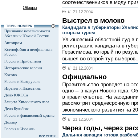
соотечественников в моду при
Обзоры
//
21.12.2004
Выстрел в молоко
ТЕМЫ НОМЕРА
Кандидата в губернаторы Ульян
Признание независимости
вторым туром
Абхазии и Южной Осетии
Ульяновский областной суд в 
Автопром
регистрацию кандидата в губе
Ксенофобия и неофашизм в
Герасимова, который по резул
России
вышел во второй тур выборов.
Россия и Прибалтика
Исторические версии
//
21.12.2004
Косово
Официально
Россия и Белоруссия
Правительство проведет на эт
Израиль и Палестина
одно -- в канун Нового года. 
Дело ЮКОСа
в правительстве. На заседани
Защита Химкинского леса
рассмотрит среднесрочную пр
Дело Бульбова
экономического развития на 20
Россия и финансовый кризис
//
21.12.2004
Доллар
Через годы, через ра
Россия и Израиль
Дальняя авиация готова разбомб
все темы