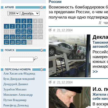
России
Возможность бомбардировок б
АРХИВ
за пределами России, о чем н
получила еще одно подтвержде
1
2
3
4
5
// ч
6
7
8
9
10
11
12
//
21.12.2004
13
14
15
16
17
18
19
Декла
20
21
22
23
24
25
26
27
28
29
30
31
Таможня
автомоб
ПОИСК
Российс
намерен
южных о
иномаро
ПЕРСОНЫ НОМЕРА
>>
Али Хасан аль-Маджид
Буш Джордж-младший
//
21.12.2004
Дондурей Даниил
И.о. 
Зурабов Михаил
Жители 
Михневич Александр
себе на
Путин Владимир
В воскр
Рамсфелд Дональд