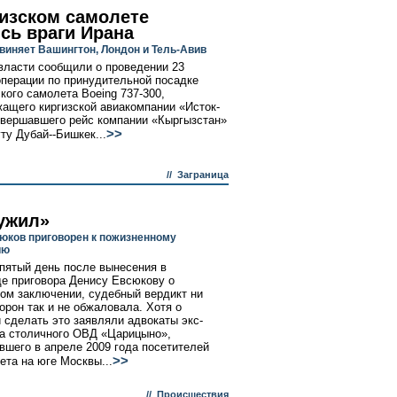
гизском самолете
сь враги Ирана
бвиняет Вашингтон, Лондон и Тель-Авив
власти сообщили о проведении 23
перации по принудительной посадке
кого самолета Boeing 737-300,
ащего киргизской авиакомпании «Исток-
овершавшего рейс компании «Кыргызстан»
>>
ту Дубай--Бишкек...
//
Заграница
ужил»
юков приговорен к пожизненному
ию
 пятый день после вынесения в
е приговора Денису Евсюкову о
ом заключении, судебный вердикт ни
торон так и не обжаловала. Хотя о
 сделать это заявляли адвокаты экс-
а столичного ОВД «Царицыно»,
вшего в апреле 2009 года посетителей
>>
ета на юге Москвы...
//
Происшествия