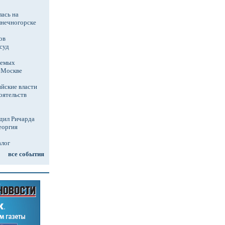
ась на
лнечногорске
ов
суд
аемых
в Москве
йские власти
оятельств
дил Ричарда
еоргия
алог
все события