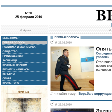
N°30
25 февраля 2010
//
Архив
/
ПЕРВАЯ ПОЛОСА
ВЕСЬ НОМЕР
ПЕРВАЯ ПОЛОСА
//
25.02.2010
ПОЛИТИКА И ЭКОНОМИКА
Опять
ОБЩЕСТВО
Сотрудник
ПРОИСШЕСТВИЯ
уволены
ЗАГРАНИЦА
Столичная
КРУПНЫМ ПЛАНОМ
нового ск
офицеров 
БИЗНЕС И ФИНАНСЫ
КУЛЬТУРА
СПОРТ
КРОМЕ ТОГО
// читайте тему:
Борьба с коррупцие
//
25.02.2010
Энерг