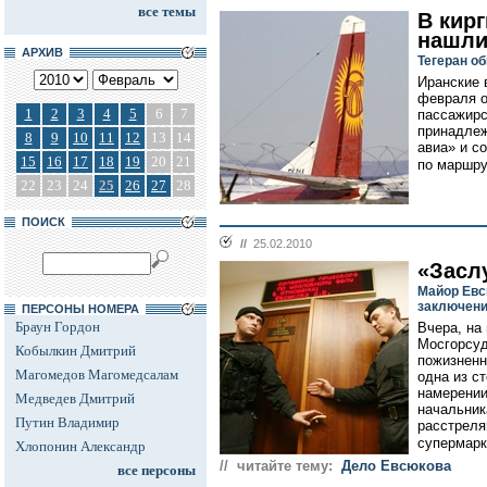
все темы
В кир
нашли
АРХИВ
Тегеран о
Иранские 
февраля о
1
2
3
4
5
6
7
пассажирс
принадлеж
8
9
10
11
12
13
14
авиа» и с
15
16
17
18
19
20
21
по маршру
22
23
24
25
26
27
28
ПОИСК
//
25.02.2010
«Засл
Майор Евс
заключен
ПЕРСОНЫ НОМЕРА
Браун Гордон
Вчера, на
Мосгорсуд
Кобылкин Дмитрий
пожизненн
Магомедов Магомедсалам
одна из с
намерении
Медведев Дмитрий
начальник
Путин Владимир
расстреля
супермарк
Хлопонин Александр
// читайте тему:
Дело Евсюкова
все персоны