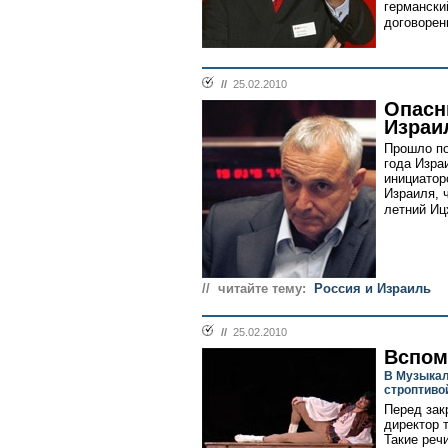
германски
договорен
//
25.02.2010
Опасн
Израи
Прошло по
года Изра
инициатор
Израиля, 
летний Иц
// читайте тему:
Россия и Израиль
//
25.02.2010
Вспом
В Музыкал
строптиво
Перед зак
директор 
Такие реч