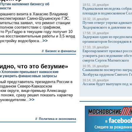
Путин напомнил бизнесу об
18:51, 16 декабря
нности
Радикальная молодежь собрал
площади в подмосковном Со
ерашнего визита в Хакасию Владимир
инспектировал Саяно-Шушенскую ГЭС.
18:32, 16 декабря
Путин отверг упреки адвокат
вительства заявил, что ремонт станции
 полном соответствии с графиком,
Ходорковского в давлении на 
что РусГидро в текущем году получит 10
17:58, 16 декабря
 на восстановительные работы и 3,5 млрд
Задержан один из предполаг
>>
 достройку водосброса...
организаторов беспорядков 
17:10, 16 декабря
Европарламент призвал росси
//
Бизнес и финансы
ускорить расследование обст
смерти Сергея Магнитского
идно, что это безумие»
16:35, 16 декабря
Саакашвили посмертно награ
 Хлопонин призывает кавказские
Холбрука орденом Святого Г
и умерить финансовые запросы
16:14, 16 декабря
ый представитель президента России в
Ассанж будет выпущен под з
озданном Северо-Кавказском
ом округе, вице-премьер Александр
 похоже, сразу решил показать характер
>>
уководителям...
//
Политика и экономика