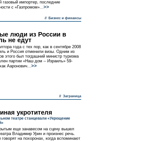
й газовый импортер, последние
>>
ности с «Газпромом»...
//
Бизнес и финансы
ые люди из России в
ль не едут
лтора года с тех пор, как в сентябре 2008
иль и Россия отменили визы. Одним из
ов этого был тогдашний министр туризма
член партии «Наш дом -- Израиль» 59-
>>
хак Ааронович...
//
Заграница
иная укротителя
ьном театре станцевали «Укрощение
й»
рытым еще занавесом на сцену вышел
театра Владимир Урин и произнес речь.
и говорят на похоронах, когда вспоминают