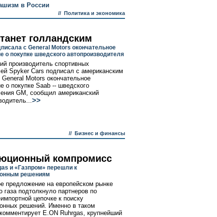
ашизм в России
//
Политика и экономика
станет голландским
дписала с General Motors окончательное
е о покупке шведского автопроизводителя
ий производитель спортивных
ей Spyker Cars подписал с американским
 General Motors окончательное
е о покупке Saab -- шведского
ения GM, сообщил американский
>>
водитель...
//
Бизнес и финансы
юционный компромисс
gas и «Газпром» перешли к
ионным решениям
е предложение на европейском рынке
о газа подтолкнуло партнеров по
-импортной цепочке к поиску
онных решений. Именно в таком
 комментирует E.ON Ruhrgas, крупнейший