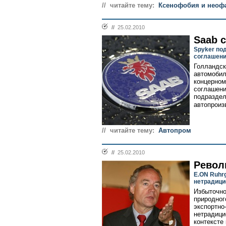
// читайте тему:
Ксенофобия и неоф
//
25.02.2010
Saab 
Spyker по
соглашени
Голландск
автомобил
концерном
соглашени
подраздел
автопроиз
// читайте тему:
Автопром
//
25.02.2010
Револ
E.ON Ruhr
нетрадиц
Избыточно
природног
экспортно
нетрадици
контексте