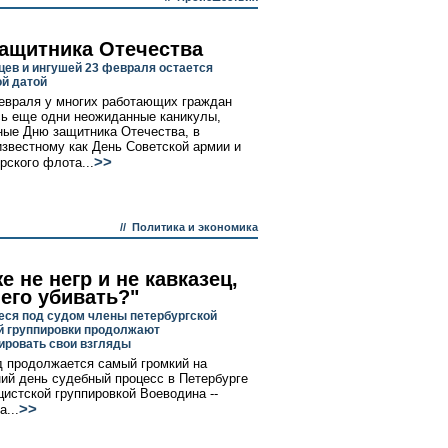
защитника Отечества
цев и ингушей 23 февраля остается
ой датой
евраля у многих работающих граждан
ь еще одни неожиданные каникулы,
ые Дню защитника Отечества, в
звестному как День Советской армии и
>>
рского флота...
//
Политика и экономика
е не негр и не кавказец,
 его убивать?"
ся под судом члены петербургской
й группировки продолжают
ировать свои взгляды
д продолжается самый громкий на
ий день судебный процесс в Петербурге
цистской группировкой Воеводина --
>>
...