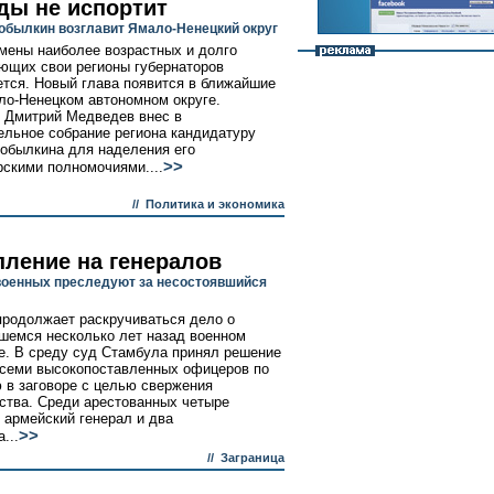
ды не испортит
обылкин возглавит Ямало-Ненецкий округ
мены наиболее возрастных и долго
ющих свои регионы губернаторов
тся. Новый глава появится в ближайшие
ло-Ненецком автономном округе.
 Дмитрий Медведев внес в
ельное собрание региона кандидатуру
обылкина для наделения его
>>
рскими полномочиями....
//
Политика и экономика
пление на генералов
военных преследуют за несостоявшийся
продолжает раскручиваться дело о
шемся несколько лет назад военном
е. В среду суд Стамбула принял решение
 семи высокопоставленных офицеров по
 в заговоре с целью свержения
ства. Среди арестованных четыре
 армейский генерал и два
>>
...
//
Заграница