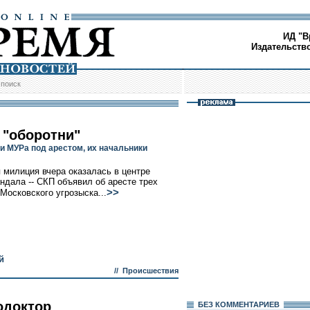
ИД "В
Издательств
/
поиск
 "оборотни"
и МУРа под арестом, их начальники
 милиция вчера оказалась в центре
андала -- СКП объявил об аресте трех
>>
Московского угрозыска...
й
//
Происшествия
одоктор
БЕЗ КОМMЕНТАРИЕВ