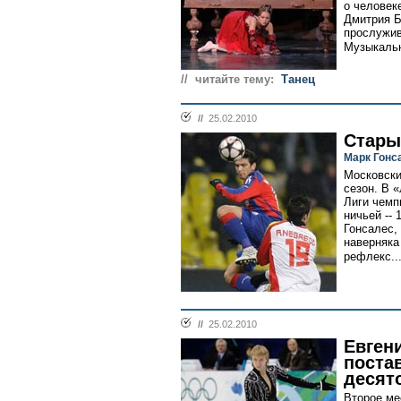
о человек
Дмитрия Б
прослужив
Музыкальн
// читайте тему:
Танец
//
25.02.2010
Стары
Марк Гонс
Московски
сезон. В 
Лиги чемп
ничьей -- 
Гонсалес, 
наверняка
рефлекс..
//
25.02.2010
Евген
поста
десят
Второе ме