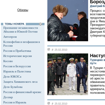
Бороз
Дмитрий К
Обзоры
Процесс с
возглавля
продолжае
дни в Яма
ТЕМЫ НОМЕРА
Президент
Признание независимости
законодат
Абхазии и Южной Осетии
Дмитрия К
губернато
Автопром
Ксенофобия и неофашизм в
России
//
25.02.2010
Россия и Прибалтика
Насту
Исторические версии
Турецких 
Косово
путч
Россия и Белоруссия
В Турции 
Израиль и Палестина
несостояв
переворот
Дело ЮКОСа
об аресте
Защита Химкинского леса
обвинению
правитель
Дело Бульбова
адмирала,
Россия и финансовый кризис
полковника
Доллар
Россия и Израиль
//
25.02.2010