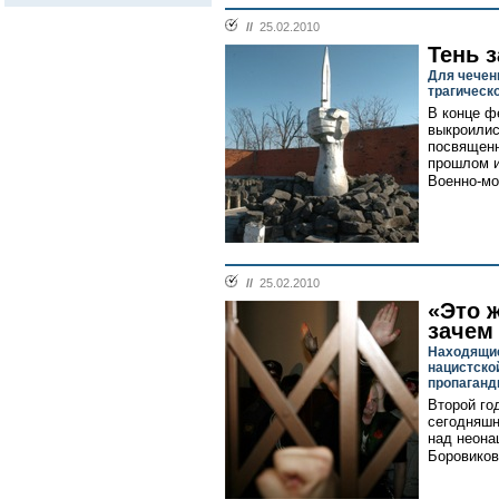
//
25.02.2010
Тень 
Для чечен
трагическ
В конце ф
выкроилис
посвященн
прошлом и
Военно-мо
//
25.02.2010
«Это ж
зачем
Находящие
нацистско
пропаганд
Второй го
сегодняшн
над неона
Боровикова