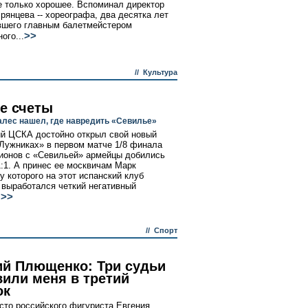
е только хорошее. Вспоминал директор
рянцева -- хореографа, два десятка лет
шего главным балетмейстером
>>
ого...
//
Культура
е счеты
алес нашел, где навредить «Севилье»
й ЦСКА достойно открыл свой новый
«Лужниках» в первом матче 1/8 финала
ионов с «Севильей» армейцы добились
1:1. А принес ее москвичам Марк
у которого на этот испанский клуб
 выработался четкий негативный
>>
.
//
Спорт
ий Плющенко: Три судьи
вили меня в третий
ок
сто российского фигуриста Евгения