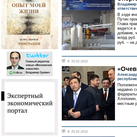
Владимир 
ответстве
В ходе вч
Путин про
Глава пра
ведется в
добавив, 
млрд руб.
руб. -- на
//
25.02.2010
«Очев
Александр
республик
Полномочн
недавно с
федеральн
Хлопонин,
местным р
//
25.02.2010