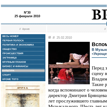
N°30
25 февраля 2010
//
Архив
/
ВЕСЬ НОМЕР
//
25.02.2010
ПЕРВАЯ ПОЛОСА
Вспом
ПОЛИТИКА И ЭКОНОМИКА
В Музык
ОБЩЕСТВО
«Укроще
ПРОИСШЕСТВИЯ
ЗАГРАНИЦА
КРУПНЫМ ПЛАНОМ
БИЗНЕС И ФИНАНСЫ
Перед 
КУЛЬТУРА
сцену 
СПОРТ
Владим
КРОМЕ ТОГО
Такие р
когда вспоминают о человек
директор Дмитрия Брянцева 
лет прослужившего главным
Музыкального. Шесть лет на