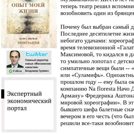
теперь театр решил вспомн
возобновить один из брянце
Почему был выбран самый ду
Последнее десятилетие жиз
небогато удачами: хореогра
время телевизионной «Галат
Максимовой, то кидался в д
то умильно лопотал с детск
симпатичные вещи были -- 
или «Суламифь». Одноактны
прошлом году -- ему была ок
компанию Na floresta Начо 
Арману» Фредерика Аштона
мировой хореографии». В эт
бывшего шефа балетные сна
вечером в его честь (что бы
решили все-таки возобнови