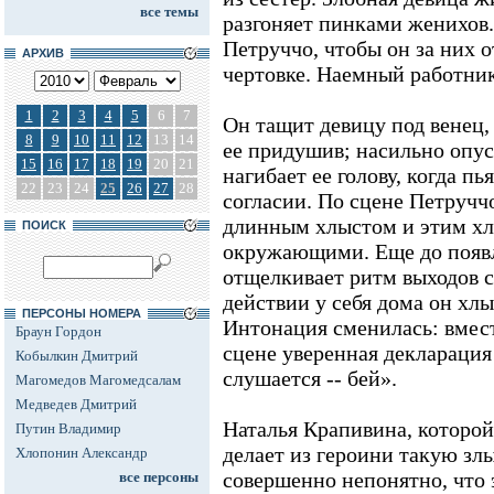
все темы
разгоняет пинками женихов.
Петруччо, чтобы он за них 
АРХИВ
чертовке. Наемный работник
1
2
3
4
5
6
7
Он тащит девицу под венец,
8
9
10
11
12
13
14
ее придушив; насильно опус
15
16
17
18
19
20
21
нагибает ее голову, когда п
22
23
24
25
26
27
28
согласии. По сцене Петручч
длинным хлыстом и этим хл
ПОИСК
окружающими. Еще до появ
отщелкивает ритм выходов с
действии у себя дома он хл
ПЕРСОНЫ НОМЕРА
Интонация сменилась: вмес
Браун Гордон
сцене уверенная декларация
Кобылкин Дмитрий
слушается -- бей».
Магомедов Магомедсалам
Медведев Дмитрий
Наталья Крапивина, которой
Путин Владимир
делает из героини такую зл
Хлопонин Александр
совершенно непонятно, что
все персоны