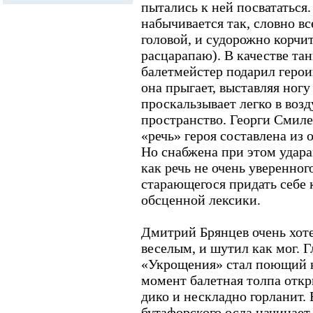
пытались к ней посвататься.
набычивается так, словно вс
головой, и судорожно корчит
расцарапаю). В качестве та
балетмейстер подарил герои
она прыгает, выставляя ногу 
проскальзывает легко в возд
пространство. Георги Смиле
«речь» героя составлена и
Но снабжена при этом удара
как речь не очень уверенного
старающегося придать себе
обсценной лексики.
Дмитрий Брянцев очень хоте
веселым, и шутил как мог. 
«Укрощения» стал поющий к
момент балетная толпа откр
дико и нескладно горланит. 
бутафорского осла начинает