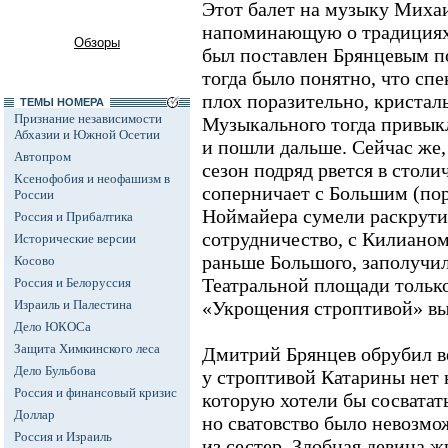
Этот балет на музыку Миха
напоминающую о традициях 
Обзоры
был поставлен Брянцевым по
тогда было понятно, что спе
плох поразительно, кристал
ТЕМЫ НОМЕРА
Признание независимости
Музыкального тогда привык
Абхазии и Южной Осетии
и пошли дальше. Сейчас же,
Автопром
сезон подряд рвется в столи
Ксенофобия и неофашизм в
соперничает с Большим (пор
России
Ноймайера сумели раскрути
Россия и Прибалтика
сотрудничество, с Килианом
Исторические версии
раньше Большого, заполучил
Косово
Театральной площади только
Россия и Белоруссия
Израиль и Палестина
«Укрощения строптивой» вы
Дело ЮКОСа
Защита Химкинского леса
Дмитрий Брянцев обрубил в
Дело Бульбова
у строптивой Катарины нет
Россия и финансовый кризис
которую хотели бы сосватат
Доллар
но сватовство было невозмо
Россия и Израиль
из сестер. Злобная девица ж