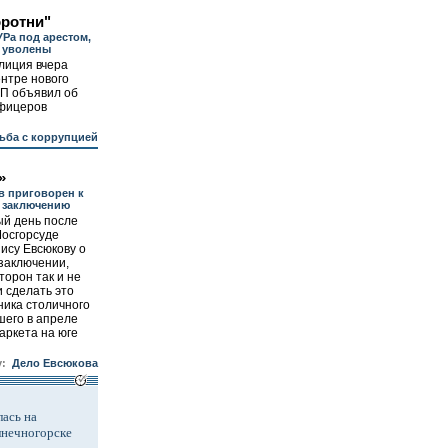
оротни"
Ра под арестом,
 уволены
лиция вчера
ентре нового
КП объявил об
офицеров
ьба с коррупцией
»
в приговорен к
 заключению
ый день после
Мосгорсуде
ису Евсюкову о
заключении,
торон так и не
 сделать это
ника столичного
его в апреле
аркета на юге
у:
Дело Евсюкова
ась на
лнечногорске