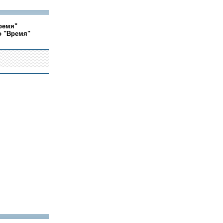
ремя"
о "Время"