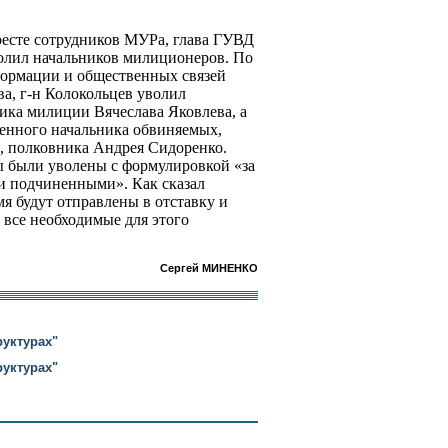
аресте сотрудников МУРа, глава ГУВД
лил начальников милиционеров. По
формации и общественных связей
а, г-н Колокольцев уволил
ика милиции Вячеслава Яковлева, а
венного начальника обвиняемых,
, полковника Андрея Сидоренко.
 были уволены с формулировкой «за
и подчиненными». Как сказал
я будут отправлены в отставку и
все необходимые для этого
Сергей МИНЕНКО
руктурах"
руктурах"