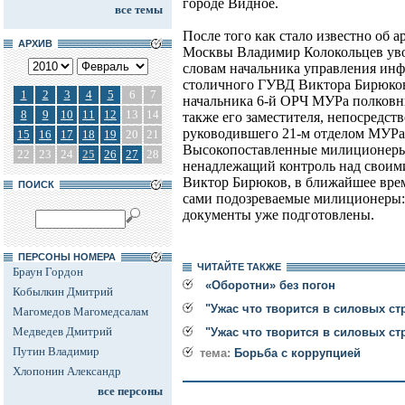
городе Видное.
все темы
После того как стало известно об 
АРХИВ
Москвы Владимир Колокольцев уво
словам начальника управления ин
столичного ГУВД Виктора Бирюков
1
2
3
4
5
6
7
начальника 6-й ОРЧ МУРа полковн
8
9
10
11
12
13
14
также его заместителя, непосредст
руководившего 21-м отделом МУРа
15
16
17
18
19
20
21
Высокопоставленные милиционеры
22
23
24
25
26
27
28
ненадлежащий контроль над своим
Виктор Бирюков, в ближайшее врем
ПОИСК
сами подозреваемые милиционеры: 
документы уже подготовлены.
ПЕРСОНЫ НОМЕРА
ЧИТАЙТЕ ТАКЖЕ
Браун Гордон
«Оборотни» без погон
Кобылкин Дмитрий
"Ужас что творится в силовых ст
Магомедов Магомедсалам
Медведев Дмитрий
"Ужас что творится в силовых ст
Путин Владимир
тема:
Борьба с коррупцией
Хлопонин Александр
все персоны