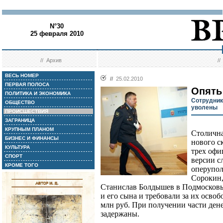
N°30
25 февраля 2010
//
Архив
/
ВЕСЬ НОМЕР
//
25.02.2010
ПЕРВАЯ ПОЛОСА
Опять
ПОЛИТИКА И ЭКОНОМИКА
Сотрудник
ОБЩЕСТВО
уволены
ПРОИСШЕСТВИЯ
ЗАГРАНИЦА
КРУПНЫМ ПЛАНОМ
Столична
БИЗНЕС И ФИНАНСЫ
нового с
КУЛЬТУРА
трех офи
СПОРТ
версии с
КРОМЕ ТОГО
оперупо
Сорокин,
Станислав Болдышев в Подмосковь
и его сына и требовали за их осво
млн руб. При получении части ден
задержаны.