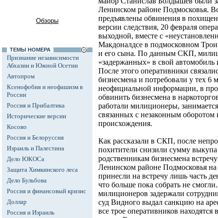
майор Станислав Болдышев были з
Ленинском районе Подмосковья. В
предъявлены обвинения в похищен
Обзоры
версии следствия, 20 февраля опер
выходной, вместе с «неустановлен
Макдоналдсе в подмосковном Трои
ТЕМЫ НОМЕРА
и его сына. По данным СКП, мили
Признание независимости
«задержанных» в свой автомобиль 
Абхазии и Южной Осетии
После этого оперативники связали
Автопром
бизнесмена и потребовали у тех 6 м
Ксенофобия и неофашизм в
неофициальной информации, в про
России
обвинить бизнесмена в наркоторгов
Россия и Прибалтика
работали милиционеры, занимается
связанных с незаконным оборотом 
Исторические версии
происхождения.
Косово
Россия и Белоруссия
Как рассказали в СКП, после непр
Израиль и Палестина
похитители снизили сумму выкупа 
родственникам бизнесмена встречу
Дело ЮКОСа
Ленинском районе Подмосковья на 
Защита Химкинского леса
принесли на встречу лишь часть дене
Дело Бульбова
что больше пока собрать не смогли
Россия и финансовый кризис
милиционеров задержали сотрудни
Доллар
суд Видного выдал санкцию на аре
все трое оперативников находятся 
Россия и Израиль