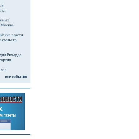
ов
суд
аемых
в Москве
йские власти
оятельств
дил Ричарда
еоргия
алог
все события