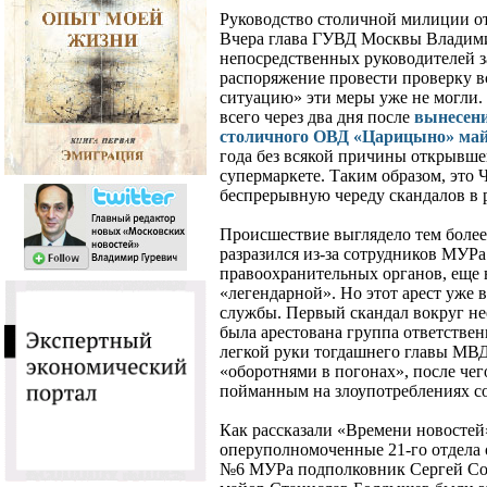
Руководство столичной милиции от
Вчера глава ГУВД Москвы Владими
непосредственных руководителей 
распоряжение провести проверку в
ситуацию» эти меры уже не могли
всего через два дня после
вынесен
столичного ОВД «Царицыно» ма
года без всякой причины открывше
супермаркете. Таким образом, это
беспрерывную череду скандалов в 
Происшествие выглядело тем более
разразился из-за сотрудников МУРа
правоохранительных органов, еще 
«легендарной». Но этот арест уже 
службы. Первый скандал вокруг нее
была арестована группа ответстве
легкой руки тогдашнего главы МВД
«оборотнями в погонах», после че
пойманным на злоупотреблениях с
Как рассказали «Времени новосте
оперуполномоченные 21-го отдела 
№6 МУРа подполковник Сергей Со