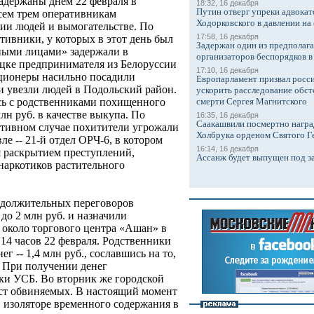
адержаны днем 22 февраля в
18:32, 16 декабря
Путин отверг упреки адвокат
сем трем оперативникам
Ходорковского в давлении на 
ии людей и вымогательстве. По
17:58, 16 декабря
ативники, у которых в этот день был
Задержан один из предполаг
ными лицами» задержали в
организаторов беспорядков 
цке предпринимателя из Белоруссии
17:10, 16 декабря
ционеры насильно посадили
Европарламент призвал росси
и увезли людей в Подольский район.
ускорить расследование обст
смерти Сергея Магнитского
сь с родственниками похищенного
лн руб. в качестве выкупа. По
16:35, 16 декабря
Саакашвили посмертно награ
тивном случае похитители угрожали
Холбрука орденом Святого Г
ле -- 21-й отдел ОРЧ-6, в котором
16:14, 16 декабря
 раскрытием преступлений,
Ассанж будет выпущен под з
наркотиков растительного
одолжительных переговоров
до 2 млн руб. и назначили
 около торгового центра «Ашан» в
14 часов 22 февраля. Родственники
г -- 1,4 млн руб., сославшись на то,
. При получении денег
ки УСБ. Во вторник же городской
ст обвиняемых. В настоящий момент
в изоляторе временного содержания в