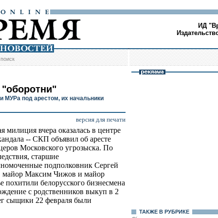
ИД "В
Издательств
/
поиск
 "оборотни"
и МУРа под арестом, их начальники
версия для печати
я милиция вчера оказалась в центре
кандала -- СКП объявил об аресте
церов Московского угрозыска. По
ледствия, старшие
лномоченные подполковник Сергей
 майор Максим Чижов и майор
е похитили белорусского бизнесмена
бождение с родственников выкуп в 2
ег сыщики 22 февраля были
ТАКЖЕ В РУБРИКЕ