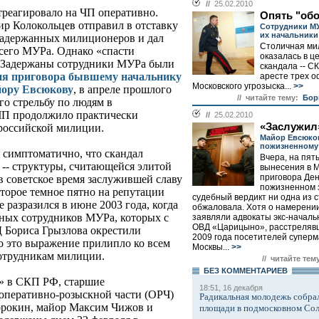
//
25.02.2010
реагировало на ЧП оперативно.
Опять "об
р Колокольцев отправил в отставку
Сотрудники МУ
их начальники
задержанных милиционеров и дал
Столичная ми
сего МУРа. Однако «спасти
оказалась в ц
. Задержаны сотрудники МУРа были
скандала -- С
ия приговора бывшему начальнику
аресте трех 
Московского угрозыска...
>>
йору Евсюкову
, в апреле прошлого
// читайте тему:
Бор
го стрельбу по людям в
 ЧП продолжило практически
//
25.02.2010
«Заслужил
российской милиции.
Майор Евсюко
пожизненному
 симптоматично, что скандал
Вчера, на пят
 -- структуры, считающейся элитой
вынесения в 
приговора Ден
в советское время заслужившей славу
пожизненном 
второе темное пятно на репутации
судебный вердикт ни одна из с
 разразился в июне 2003 года, когда
обжаловала. Хотя о намерении
нных сотрудников МУРа, которых с
заявляли адвокаты экс-началь
ОВД «Царицыно», расстрелявш
 Бориса Грызлова окрестили
2009 года посетителей суперм
го это выражение прилипло ко всем
Москвы...
>>
отрудникам милиции.
// читайте тем
БЕЗ КОМMЕНТАРИЕВ
й» в СКП РФ, старшие
18:51, 16 декабря
оперативно-розыскной части (ОРЧ)
Радикальная молодежь собрал
рокин, майор Максим Чижов и
площади в подмосковном Со