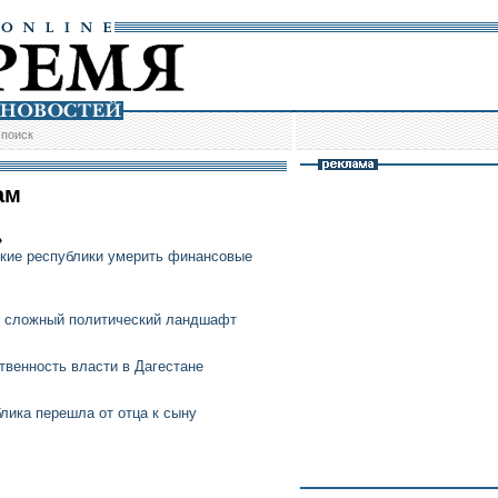
/
поиск
ам
»
ские республики умерить финансовые
я сложный политический ландшафт
венность власти в Дагестане
лика перешла от отца к сыну